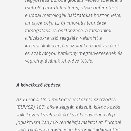
felgyorsítsa Európa globális vezető szerepét a
metrológiai kutatás terén, olyan önfenntartó
európai metrológiai hálózatokat hozzon létre,
amelyek célja az új innovatív termékek
támogatása és ösztönzése, a társadalmi
kihívásokra való reagálás, valamint a
közpolitikák alapjául szolgáló szabályozások
és szabványok hatékony megtervezésének és
végrehajtásának lehetővé tétele.
…
A következő lépések
Az Európai Unió működéséről szóló szerződés
(EUMSZ) 187. cikke alapján készült, kilenc közös
vállalkozás létrehozásáról szóló egységes alap-
jogiaktusra irányuló rendeletjavaslatot az Európai
Unió Tanácsa fogadja el az Európai Parlamenttel