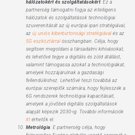
hálózatokért és szolgáltatásokért
: Ez a
partnerség támogatni fogja az intelligens
hálózatok és szolgáltatások technológiai
szuverenitását az új európai ipari stratégiával,
az
új uniós kiberbiztonsági stratégiával
és az
5G eszköztárral
összhangban. Célja, hogy
segítsen megoldani a társadalmi kihívásokat,
és lehetővé tegye a digitális és zöld átállást,
valamint támogassa azokat a technológiákat,
amelyek hozzájárulnak a gazdasági
fellendüléshez. Lehetővé teszi továbbá az
európai szereplők számára, hogy fejlesszék a
6G rendszerek technológiai kapacitásait,
amelyek a jövőbeli digitális szolgáltatások
alapját képezik 2030-ig. További információk
itt
érhetők el.
Metrológia
: E partnerség célja, hogy