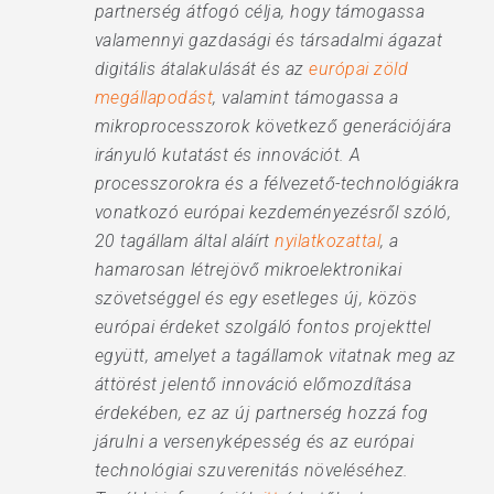
partnerség átfogó célja, hogy támogassa
valamennyi gazdasági és társadalmi ágazat
digitális átalakulását és az
európai zöld
megállapodást
, valamint támogassa a
mikroprocesszorok következő generációjára
irányuló kutatást és innovációt. A
processzorokra és a félvezető-technológiákra
vonatkozó európai kezdeményezésről szóló,
20 tagállam által aláírt
nyilatkozattal
, a
hamarosan létrejövő mikroelektronikai
szövetséggel és egy esetleges új, közös
európai érdeket szolgáló fontos projekttel
együtt, amelyet a tagállamok vitatnak meg az
áttörést jelentő innováció előmozdítása
érdekében, ez az új partnerség hozzá fog
járulni a versenyképesség és az európai
technológiai szuverenitás növeléséhez.