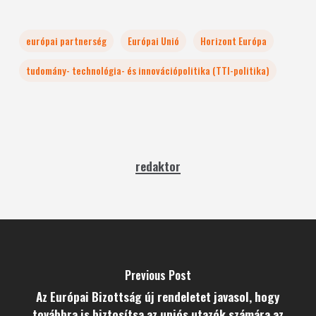
európai partnerség
Európai Unió
Horizont Európa
tudomány- technológia- és innovációpolitika (TTI-politika)
redaktor
Previous Post
Az Európai Bizottság új rendeletet javasol, hogy
továbbra is biztosítsa az uniós utazók számára az