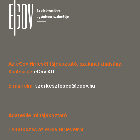
Az eGov Hírlevél tájékoztató, szakmai kiadvány.
Kiadója az
eGov Kft.
E-mail cím:
szerkesztoseg@egov.hu
Adatvédelmi tájékoztató
Leiratkozás az eGov Hírlevélről