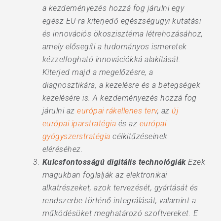
a kezdeményezés hozzá fog járulni egy
egész EU-ra kiterjedő egészségügyi kutatási
és innovációs ökoszisztéma létrehozásához,
amely elősegíti a tudományos ismeretek
kézzelfogható innovációkká alakítását.
Kiterjed majd a megelőzésre, a
diagnosztikára, a kezelésre és a betegségek
kezelésére is. A kezdeményezés hozzá fog
járulni az
európai rákellenes terv
, az
új
európai iparstratégia
és az
európai
gyógyszerstratégia
célkitűzéseinek
eléréséhez.
Kulcsfontosságú digitális technológiák
Ezek
magukban foglalják az elektronikai
alkatrészeket, azok tervezését, gyártását és
rendszerbe történő integrálását, valamint a
működésüket meghatározó szoftvereket. E