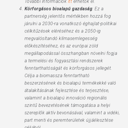
További információk
itt
érhetők el.
Körforgásos bioalapú gazdaság
: Ez a
partnerség jelentős mértékben hozzá fog
járulni a 2030-ra vonatkozó éghajlat-politikai
célkitűzések eléréséhez és a 2050-ig
megvalósítandó klímasemlegesség
előkészítéséhez, és az európai zöld
megállapodással összhangban növelni fogja
a termelési és fogyasztási rendszerek
fenntarthatóságát és körforgásos jellegét.
Célja a biomassza fenntartható
beszerzésének és bioalapú termékekké való
átalakításának fejlesztése és terjesztése,
valamint a bioalapú innováció regionális
szintű bevezetésének támogatása a helyi
szereplők aktív bevonásával, valamint a vidéki,
part menti és peremterületek újjáélesztése
céljából.