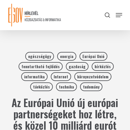
Skip
to
Menu
search
main
Close
content
Menu
egészségügy
energia
Európai Unió
fenntartható fejlődés
gazdaság
hírközlés
informatika
Internet
környezetvédelem
távközlés
technika
tudomány
Az Európai Unió új európai
partnerségeket hoz létre,
és közel 10 milliárd eurót