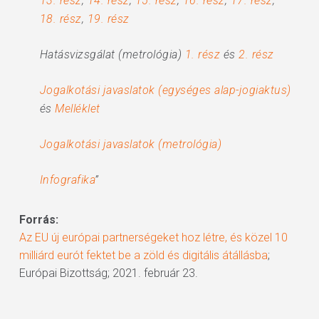
13. rész
,
14. rész
,
15. rész
,
16. rész
,
17. rész
,
18. rész
,
19. rész
Hatásvizsgálat (metrológia)
1. rész
és
2. rész
Jogalkotási javaslatok (egységes alap-jogiaktus)
és
Melléklet
Jogalkotási javaslatok (metrológia)
Infografika
”
Forrás:
Az EU új európai partnerségeket hoz létre, és közel 10
milliárd eurót fektet be a zöld és digitális átállásba
;
Európai Bizottság; 2021. február 23.