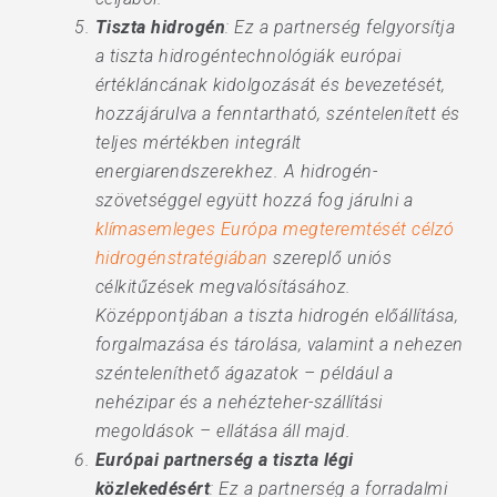
Tiszta hidrogén
: Ez a partnerség felgyorsítja
a tiszta hidrogéntechnológiák európai
értékláncának kidolgozását és bevezetését,
hozzájárulva a fenntartható, széntelenített és
teljes mértékben integrált
energiarendszerekhez. A hidrogén-
szövetséggel együtt hozzá fog járulni a
klímasemleges Európa megteremtését célzó
hidrogénstratégiában
szereplő uniós
célkitűzések megvalósításához.
Középpontjában a tiszta hidrogén előállítása,
forgalmazása és tárolása, valamint a nehezen
szénteleníthető ágazatok – például a
nehézipar és a nehézteher-szállítási
megoldások – ellátása áll majd.
Európai partnerség a tiszta légi
közlekedésért
: Ez a partnerség a forradalmi