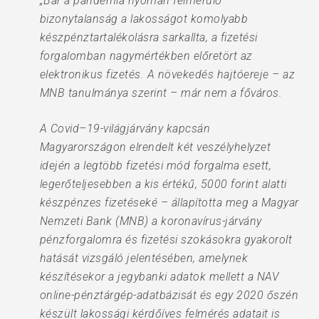
„Bár a pandémia nyomán felmerülő
bizonytalanság a lakosságot komolyabb
készpénztartalékolásra sarkallta, a fizetési
forgalomban nagymértékben előretört az
elektronikus fizetés. A növekedés hajtóereje – az
MNB tanulmánya szerint – már nem a főváros.
A Covid–19-világjárvány kapcsán
Magyarországon elrendelt két veszélyhelyzet
idején a legtöbb fizetési mód forgalma esett,
legerőteljesebben a kis értékű, 5000 forint alatti
készpénzes fizetéseké – állapította meg a Magyar
Nemzeti Bank (MNB) a koronavírus-járvány
pénzforgalomra és fizetési szokásokra gyakorolt
hatását vizsgáló jelentésében, amelynek
készítésekor a jegybanki adatok mellett a NAV
online-pénztárgép-adatbázisát és egy 2020 őszén
készült lakossági kérdőíves felmérés adatait is