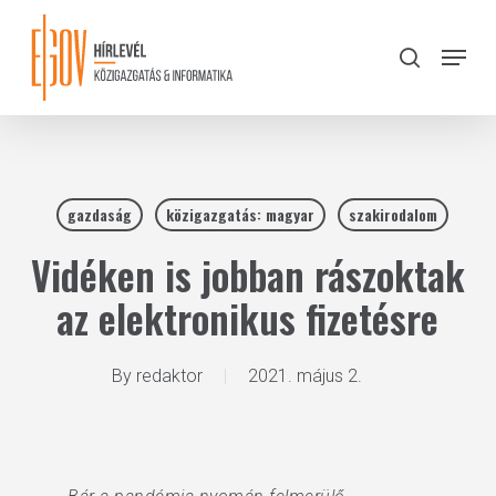
Skip
to
Menu
search
main
Close
content
Menu
gazdaság
közigazgatás: magyar
szakirodalom
Vidéken is jobban rászoktak
az elektronikus fizetésre
By
redaktor
2021. május 2.