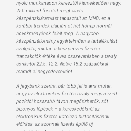
nyolc munkanapon keresztül kiemelkedően nagy,
250 milliárd forintot meghaladó
készpénzkiáramlást tapasztalt az MNB, ez a
korábbi trendek alapján öt-hét hónap normál
növekményének felelt meg. A nagyobb
készpénzállomány egyértelműen a tartalékolást
szolgálta, miután a készpénzes fizetési
tranzakciók értéke éves összevetésben a tavaly
áprilisitól 22,5, 12,2, illetve 18,2 százalékkal
maradt el negyedévenként.
A jegybank szerint, bár több jel is arra mutat,
hogy az elektronikus fizetés tavaly megszerzett
pozíciói hosszabb távon megőrizhetők, sőt
bizonyos lépések – a kereskedőknél az
elektronikus fizetés kötelező biztosításának
előírása, az azonnali fizetés épülő új