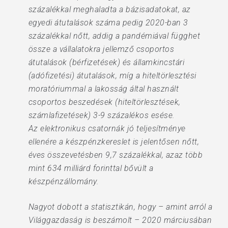
százalékkal meghaladta a bázisadatokat, az
egyedi átutalások száma pedig 2020-ban 3
százalékkal nőtt, addig a pandémiával függhet
össze a vállalatokra jellemző csoportos
átutalások (bérfizetések) és államkincstári
(adófizetési) átutalások, míg a hiteltörlesztési
moratóriummal a lakosság által használt
csoportos beszedések (hiteltörlesztések,
számlafizetések) 3-9 százalékos esése.
Az elektronikus csatornák jó teljesítménye
ellenére a készpénzkereslet is jelentősen nőtt,
éves összevetésben 9,7 százalékkal, azaz több
mint 634 milliárd forinttal bővült a
készpénzállomány.
Nagyot dobott a statisztikán, hogy – amint arról a
Világgazdaság is beszámolt – 2020 márciusában