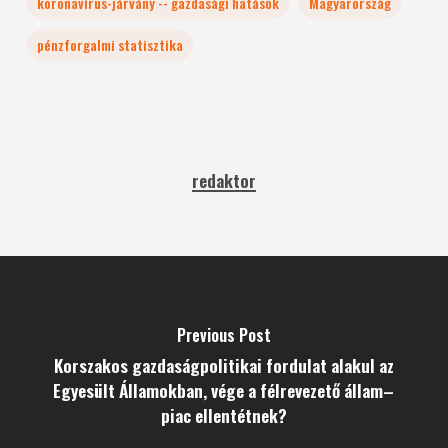
koronavírus-járvány -- gazdasági hatások
Magyarország
pénzforgalmi statisztika
redaktor
Previous Post
Korszakos gazdaságpolitikai fordulat alakul az
Egyesült Államokban, vége a félrevezető állam–
piac ellentétnek?