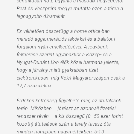
centrikusan nőtt, ugyanis a második negyedévtől
Pest és Veszprém megye mutatta ezen a téren a
legnagyobb dinamikát.
Ez vélhetően összefügg a home office-ban
maradó agglomerációs lakókkal és a balatoni
forgalom nyári emelkedésével. A jegybank
felmérése szerint ugyanakkor a Közép- és a
Nyugat-Dunántúlon élők közel harmada jelezte,
hogy a járvány miatt gyakrabban fizet
elektronikusan, míg Kelet-Magyarországon csak a
12,7 százalékuk.
Érdekes kettősség figyelhető meg az átutalások
terén. Miközben – jórészt az azonnali fizetési
rendszer révén – a kis összegű (0–50 ezer forint
közötti) átutalások száma tavaly tavasz óta
minden hónapban nagymértékben, 5-10