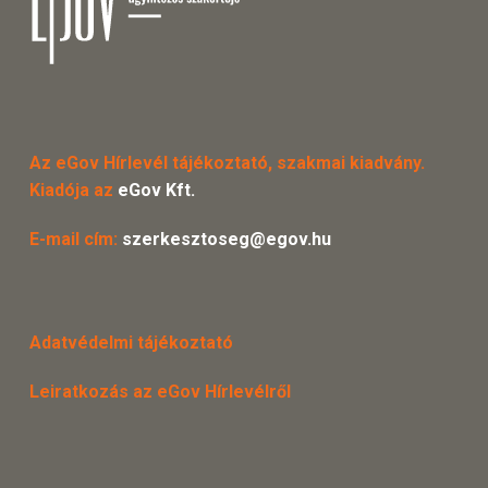
Az eGov Hírlevél tájékoztató, szakmai kiadvány.
Kiadója az
eGov Kft.
E-mail cím:
szerkesztoseg@egov.hu
Adatvédelmi tájékoztató
Leiratkozás az eGov Hírlevélről