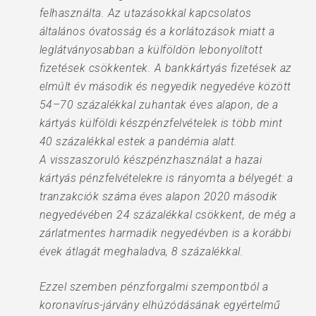
felhasználta. Az utazásokkal kapcsolatos
általános óvatosság és a korlátozások miatt a
leglátványosabban a külföldön lebonyolított
fizetések csökkentek. A bankkártyás fizetések az
elmúlt év második és negyedik negyedéve között
54–70 százalékkal zuhantak éves alapon, de a
kártyás külföldi készpénzfelvételek is több mint
40 százalékkal estek a pandémia alatt.
A visszaszoruló készpénzhasználat a hazai
kártyás pénzfelvételekre is rányomta a bélyegét: a
tranzakciók száma éves alapon 2020 második
negyedévében 24 százalékkal csökkent, de még a
zárlatmentes harmadik negyedévben is a korábbi
évek átlagát meghaladva, 8 százalékkal.
Ezzel szemben pénzforgalmi szempontból a
koronavírus-járvány elhúzódásának egyértelmű