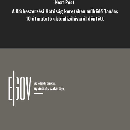
Next Post
A Közbeszerzési Hatóság keretében működő Tanács
10 útmutató aktualizálásáról döntött