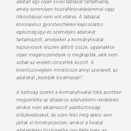
adatait egy olyan Excel táblázat tartalmazta,
amely semmilyen hozzáférésvédelemmel vagy
titkosítással nem volt ellátva. A táblázat
koronavírus gyorstesztekkel kapcsolatos
egészségügyi és személyes adatokat
tartalmazott, amelyeket a kormányhivatal
háziorvosok részére állított össze, ugyanakkor
olyan magánszemélyek is megkapták, akik nem
voltak az eredeti címzettek között. A
kísérőszövegben mindössze annyi szerepelt, az
adatokat „kezeljék bizalmasan”.
A hatóság szerint a kormányhivatal több pontban
megsértette az általános adatvédelmi rendeletet,
amikor nem alkalmazott adatbiztonsági
intézkedéseket, de ezen felül még akkor sem
jártak el törvényszerűen, amikor a hivatal
adatvédelmi tisztviselője úgy ítélte meg, az