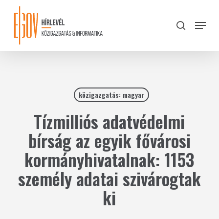
Skip
to
Menu
search
main
Close
content
Menu
közigazgatás: magyar
Tízmilliós adatvédelmi
bírság az egyik fővárosi
kormányhivatalnak: 1153
személy adatai szivárogtak
ki