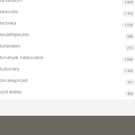
társadalom
1 964
távközlés
1 310
technika
1 918
területfejlesztés
556
történelem
212
törvények, határozatok
1 806
tudomány
1 455
Uncategorized
197
zöld átállás
405