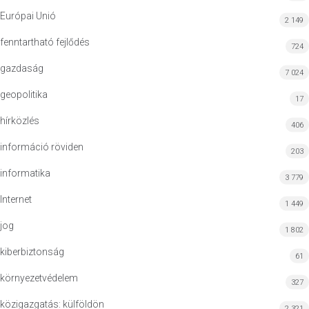
Európai Unió
2 149
fenntartható fejlődés
724
gazdaság
7 024
geopolitika
17
hírközlés
406
információ röviden
203
informatika
3 779
Internet
1 449
jog
1 802
kiberbiztonság
61
környezetvédelem
327
közigazgatás: külföldön
2 321