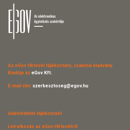
Az eGov Hírlevél tájékoztató, szakmai kiadvány.
Kiadója az
eGov Kft.
E-mail cím:
szerkesztoseg@egov.hu
Adatvédelmi tájékoztató
Leiratkozás az eGov Hírlevélről