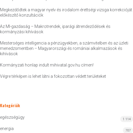
Megkezdődtek a magyar nyelv és irodalom érettségi vizsga korrekcióját
előkészítő konzultációk
Az MI-gazdaság – Makrotrendek, iparági átrendeződések és
kormányzási kihívások
Mesterséges intelligencia a pénzügyekben, a számvitelben és az üzleti
menedzsmentben – Magyarországi és romániai alkalmazások és
kihívások
Kormányzati honlap indult mihivatal.gov.hu címen!
Végre térképen is lehet látni a fokozottan védett területeket
Kategóriák
egészségügy
1 114
energia
707