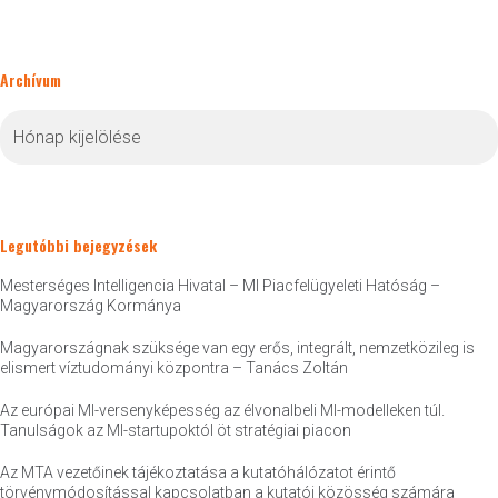
Archívum
Archívum
Legutóbbi bejegyzések
Mesterséges Intelligencia Hivatal – MI Piacfelügyeleti Hatóság –
Magyarország Kormánya
Magyarországnak szüksége van egy erős, integrált, nemzetközileg is
elismert víztudományi központra – Tanács Zoltán
Az európai MI-versenyképesség az élvonalbeli MI-modelleken túl.
Tanulságok az MI-startupoktól öt stratégiai piacon
Az MTA vezetőinek tájékoztatása a kutatóhálózatot érintő
törvénymódosítással kapcsolatban a kutatói közösség számára