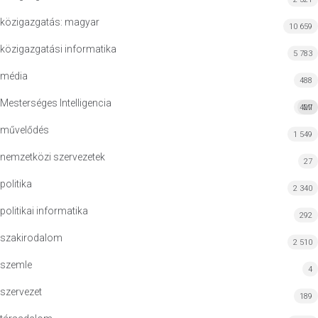
közigazgatás: magyar
10 659
közigazgatási informatika
5 783
média
488
Mesterséges Intelligencia
427
MI
művelődés
1 549
nemzetközi szervezetek
27
politika
2 340
politikai informatika
292
szakirodalom
2 510
szemle
4
szervezet
189