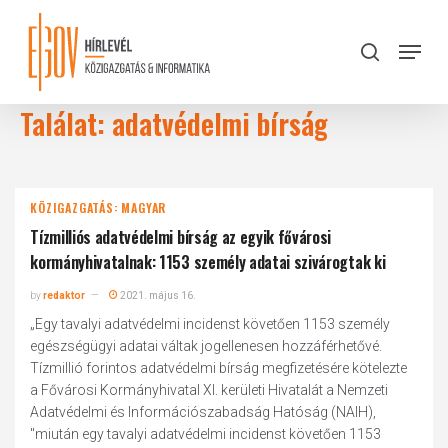
Skip
to
Menu
search
main
Close
content
Menu
Találat: adatvédelmi bírság
KÖZIGAZGATÁS: MAGYAR
Tízmilliós adatvédelmi bírság az egyik fővárosi
kormányhivatalnak: 1153 személy adatai szivárogtak ki
by
redaktor
2021. május 16.
„Egy tavalyi adatvédelmi incidenst követően 1153 személy
egészségügyi adatai váltak jogellenesen hozzáférhetővé.
Tízmillió forintos adatvédelmi bírság megfizetésére kötelezte
a Fővárosi Kormányhivatal XI. kerületi Hivatalát a Nemzeti
Adatvédelmi és Információszabadság Hatóság (NAIH),
"miután egy tavalyi adatvédelmi incidenst követően 1153