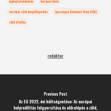
éghajlatvédelem
Európai Unió
európai zöld megállapodás
Igazságos Átmenet Alap (IÁA)
zöld átállás
redaktor
Previous Post
Az EU 2022. évi költségvetése: Az európai
helyreállítás felgyorsítása és előrelépés a zöld,