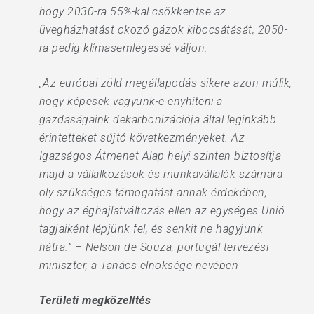
hogy 2030-ra 55%-kal csökkentse az
üvegházhatást okozó gázok kibocsátását, 2050-
ra pedig klímasemlegessé váljon.
„Az európai zöld megállapodás sikere azon múlik,
hogy képesek vagyunk-e enyhíteni a
gazdaságaink dekarbonizációja által leginkább
érintetteket sújtó következményeket. Az
Igazságos Átmenet Alap helyi szinten biztosítja
majd a vállalkozások és munkavállalók számára
oly szükséges támogatást annak érdekében,
hogy az éghajlatváltozás ellen az egységes Unió
tagjaiként lépjünk fel, és senkit ne hagyjunk
hátra.” – Nelson de Souza, portugál tervezési
miniszter, a Tanács elnöksége nevében
Területi megközelítés