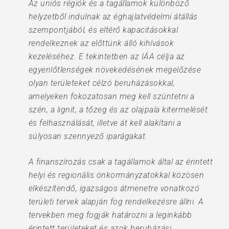
Az uniós régiók és a tagállamok különböző
helyzetből indulnak az éghajlatvédelmi átállás
szempontjából, és eltérő kapacitásokkal
rendelkeznek az előttünk álló kihívások
kezeléséhez. E tekintetben az IÁA célja az
egyenlőtlenségek növekedésének megelőzése
olyan területeket célzó beruházásokkal,
amelyeken fokozatosan meg kell szüntetni a
szén, a lignit, a tőzeg és az olajpala kitermelését
és felhasználását, illetve át kell alakítani a
súlyosan szennyező iparágakat.
A finanszírozás csak a tagállamok által az érintett
helyi és regionális önkormányzatokkal közösen
elkészítendő, igazságos átmenetre vonatkozó
területi tervek alapján fog rendelkezésre állni. A
tervekben meg fogják határozni a leginkább
érintett területeket és azok beruházási