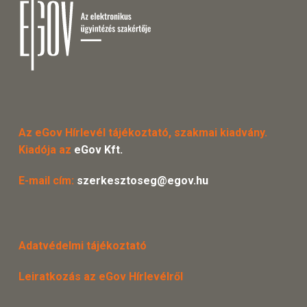
Az eGov Hírlevél tájékoztató, szakmai kiadvány.
Kiadója az
eGov Kft.
E-mail cím:
szerkesztoseg@egov.hu
Adatvédelmi tájékoztató
Leiratkozás az eGov Hírlevélről