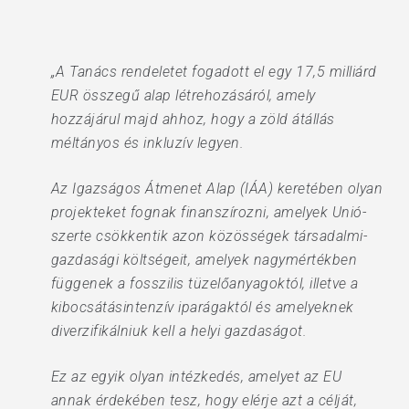
„A Tanács rendeletet fogadott el egy 17,5 milliárd
EUR összegű alap létrehozásáról, amely
hozzájárul majd ahhoz, hogy a zöld átállás
méltányos és inkluzív legyen.
Az Igazságos Átmenet Alap (IÁA) keretében olyan
projekteket fognak finanszírozni, amelyek Unió-
szerte csökkentik azon közösségek társadalmi-
gazdasági költségeit, amelyek nagymértékben
függenek a fosszilis tüzelőanyagoktól, illetve a
kibocsátásintenzív iparágaktól és amelyeknek
diverzifikálniuk kell a helyi gazdaságot.
Ez az egyik olyan intézkedés, amelyet az EU
annak érdekében tesz, hogy elérje azt a célját,