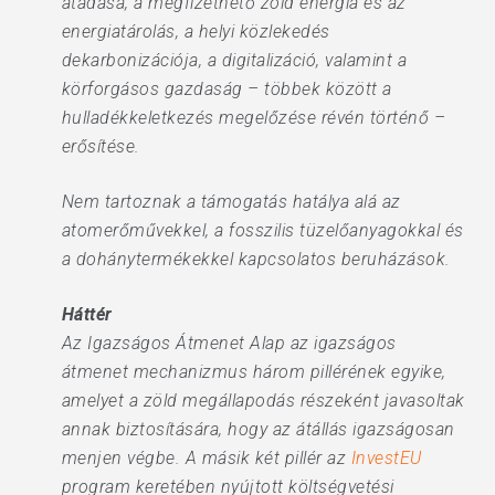
átadása, a megfizethető zöld energia és az
energiatárolás, a helyi közlekedés
dekarbonizációja, a digitalizáció, valamint a
körforgásos gazdaság – többek között a
hulladékkeletkezés megelőzése révén történő –
erősítése.
Nem tartoznak a támogatás hatálya alá az
atomerőművekkel, a fosszilis tüzelőanyagokkal és
a dohánytermékekkel kapcsolatos beruházások.
Háttér
Az Igazságos Átmenet Alap az igazságos
átmenet mechanizmus három pillérének egyike,
amelyet a zöld megállapodás részeként javasoltak
annak biztosítására, hogy az átállás igazságosan
menjen végbe. A másik két pillér az
InvestEU
program keretében nyújtott költségvetési