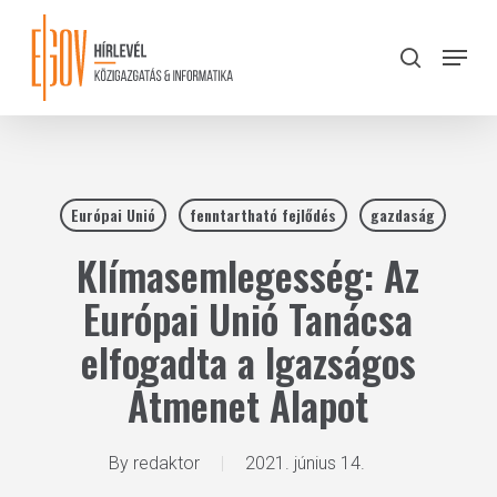
Skip
to
Menu
search
main
Close
content
Menu
Európai Unió
fenntartható fejlődés
gazdaság
Klímasemlegesség: Az
Európai Unió Tanácsa
elfogadta a Igazságos
Átmenet Alapot
By
redaktor
2021. június 14.