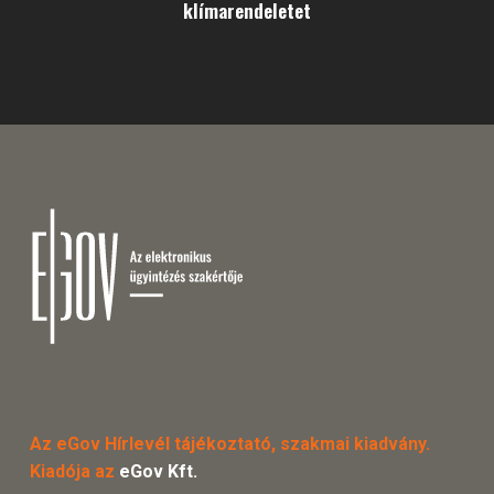
klímarendeletet
Az eGov Hírlevél tájékoztató, szakmai kiadvány.
Kiadója az
eGov Kft.