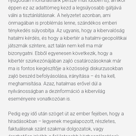
nyugodtan mondhatnánk persze múlt időben is), amikor
éppen ez az adattömeg kezd a legsúlyosabb gátjává
válni a tisztánlátásnak. A helyzetet azonban, ami
önmagában is problémás lenne, szándékos emberi
ténykedés súlyosbítja. Az ugyanis, hogy a kibervalóság
hatalmi kérdés, és hogy a kibertér a hatalmi-geopolitikai
játszmák színtere, azt talán nem kell ma már
bizonygatni. Ebből egyenesen következik, hogy a
kibertér szürkezónájában zajló csatározásoknak már
ma is fontos kiegészítője a közösségi diskurzusokban
zajló beszéd befolyásolása, irányítása – és ha kell,
meghamisítása. Azaz, hatalmas erővel dúl a
nyilvánosságban a dezinformáció a kibervilág
eseményeire vonatkozóan is.
Pedig egy idő után szöget üt az ember fejében, hogy a
híradásokban – legyenek megalapozott, részletes,
faktuálisnak szánt szakmai dolgozatok, vagy