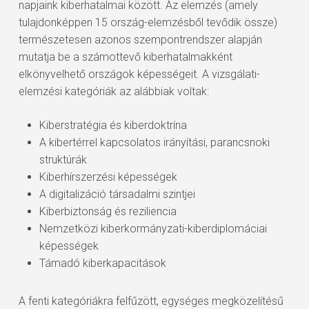
napjaink kiberhatalmai között. Az elemzés (amely
tulajdonképpen 15 ország-elemzésből tevődik össze)
természetesen azonos szempontrendszer alapján
mutatja be a számottevő kiberhatalmakként
elkönyvelhető országok képességeit. A vizsgálati-
elemzési kategóriák az alábbiak voltak:
Kiberstratégia és kiberdoktrína
A kibertérrel kapcsolatos irányítási, parancsnoki
struktúrák
Kiberhírszerzési képességek
A digitalizáció társadalmi szintjei
Kiberbiztonság és reziliencia
Nemzetközi kiberkormányzati-kiberdiplomáciai
képességek
Támadó kiberkapacitások
A fenti kategóriákra felfűzött, egységes megközelítésű