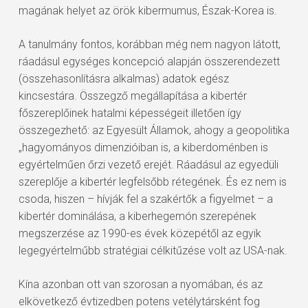
magának helyet az örök kibermumus, Észak-Korea is.
A tanulmány fontos, korábban még nem nagyon látott,
ráadásul egységes koncepció alapján összerendezett
(összehasonlításra alkalmas) adatok egész
kincsestára. Összegző megállapítása a kibertér
főszereplőinek hatalmi képességeit illetően így
összegezhető: az Egyesült Államok, ahogy a geopolitika
„hagyományos dimenzióiban is, a kiberdoménben is
egyértelműen őrzi vezető erejét. Ráadásul az egyedüli
szereplője a kibertér legfelsőbb rétegének. És ez nem is
csoda, hiszen – hívják fel a szakértők a figyelmet – a
kibertér dominálása, a kiberhegemón szerepének
megszerzése az 1990-es évek közepétől az egyik
legegyértelműbb stratégiai célkitűzése volt az USA-nak.
Kína azonban ott van szorosan a nyomában, és az
elkövetkező évtizedben potens vetélytársként fog