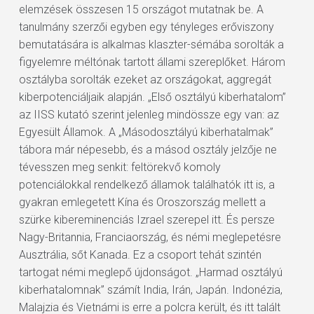
elemzések összesen 15 országot mutatnak be. A
tanulmány szerzői egyben egy tényleges erőviszony
bemutatására is alkalmas klaszter-sémába sorolták a
figyelemre méltónak tartott állami szereplőket. Három
osztályba sorolták ezeket az országokat, aggregát
kiberpotenciáljaik alapján. „Első osztályú kiberhatalom”
az IISS kutató szerint jelenleg mindössze egy van: az
Egyesült Államok. A „Másodosztályú kiberhatalmak”
tábora már népesebb, és a másod osztály jelzője ne
tévesszen meg senkit: feltörekvő komoly
potenciálokkal rendelkező államok találhatók itt is, a
gyakran emlegetett Kína és Oroszország mellett a
szürke kibereminenciás Izrael szerepel itt. És persze
Nagy-Britannia, Franciaország, és némi meglepetésre
Ausztrália, sőt Kanada. Ez a csoport tehát szintén
tartogat némi meglepő újdonságot. „Harmad osztályú
kiberhatalomnak” számít India, Irán, Japán. Indonézia,
Malajzia és Vietnámi is erre a polcra került, és itt talált