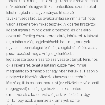
forrásokból is megtudni a világ hírszerző szervezeteinek
működéséről és ügyeiről. Ez pontosításra szorul: sokat
lehet megtudni a hagyományos hírszerző
tevékenységeikről. És gyakorlatilag semmit arról, hogy
vajon a kibertérben miket tesznek. A kibertér hírszerzői
között ugyanis mindig csak oroszokról és kínaiakról
olvasunk. Esetleg észak-koreaiakról, irániakról. A látszat
az, mintha a világ legjelentősebb hatalmai, amelyek
egyben a technológiai fejlődés, a digitalizáció éllovasai,
plusz ráadásul még a világ legjelentősebb,
legtapasztaltabb hírszerző szervezeteit tartják fenn, nos
ők a kiberteret, tehát a hatalmi küzdelmek immár
meghatározó dimenzióját nagy ívben kerülik el. Hasonló
a helyzet a kibertér offenzív kihasználása terén is:
látszólag itt is csupán maroknyi (az előzőekkel véletlenül
megegyező) ország igyekszik ennek a fontos
dimenziónak a katona-stratégiai kiaknázására. Úgy
tűnik, hogy azok a nemzetek, amelyek szinte