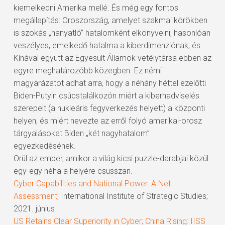
kiemelkedni Amerika mellé. És még egy fontos
megállapítás: Oroszország, amelyet szakmai körökben
is szokás „hanyatló” hatalomként elkönyvelni, hasonlóan
veszélyes, emelkedő hatalma a kiberdimenziónak, és
Kínával együtt az Egyesült Államok vetélytársa ebben az
egyre meghatározóbb közegben. Ez némi
magyarázatot adhat arra, hogy a néhány héttel ezelőtti
Biden-Putyin csúcstalálkozón miért a kiberhadviselés
szerepelt (a nukleáris fegyverkezés helyett) a központi
helyen, és miért nevezte az erről folyó amerikai-orosz
tárgyalásokat Biden „két nagyhatalom”
egyezkedésének.
Örül az ember, amikor a világ kicsi puzzle-darabjai közül
egy-egy néha a helyére csusszan.
Cyber Capabilities and National Power: A Net
Assessment
; International Institute of Strategic Studies;
2021. június
US Retains Clear Superiority in Cyber; China Rising: IISS