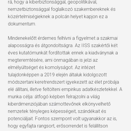
rá, hogy a kiberbiztonsággal, geopolitikával,
nemzetbiztonsággal foglalkozó szakembereknek és
közértelmiségieknek a polcán helyet kapjon ez a
dokumentum.
Mindenekelőtt érdemes felhívni a figyelmet a szakmai
alaposságra és átgondoltságra. Az IISS szakértői két
éves kutatómunkát fordítottak ennek a kiadványnak a
megteremtésére, ami önmagában is jelzi az
elmélyültséget és komolyságot. Az intézet
tulajdonképpen a 2019 elején általuk kidolgozott
módszertani keretrendszert igyekezett az élet próbája
elé állítani, illetve feltölteni empirikus adatkészletekkel. A
munka célja: átfogó képben felrajzolni a világ
kiberdimenziójában számottevőnek elkönyvelhető
nemzetek tényleges képességeit, szándékait és
potenciáljait. Fontos szempont volt ugyanakkor az is,
hogy egyfajta rangsort, erősorrendet is felállítson