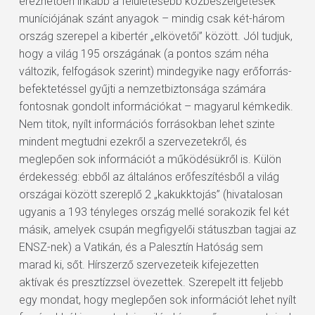
érezhetően inkább a felületesebb közbeszélgetések
muníciójának szánt anyagok – mindig csak két-három
ország szerepel a kibertér „elkövetői” között. Jól tudjuk,
hogy a világ 195 országának (a pontos szám néha
változik, felfogások szerint) mindegyike nagy erőforrás-
befektetéssel gyűjti a nemzetbiztonsága számára
fontosnak gondolt információkat – magyarul kémkedik.
Nem titok, nyílt információs forrásokban lehet szinte
mindent megtudni ezekről a szervezetekről, és
meglepően sok információt a működésükről is. Külön
érdekesség: ebből az általános erőfeszítésből a világ
országai között szereplő 2 „kakukktojás” (hivatalosan
ugyanis a 193 tényleges ország mellé sorakozik fel két
másik, amelyek csupán megfigyelői státuszban tagjai az
ENSZ-nek) a Vatikán, és a Palesztín Hatóság sem
marad ki, sőt. Hírszerző szervezeteik kifejezetten
aktívak és presztízzsel övezettek. Szerepelt itt feljebb
egy mondat, hogy meglepően sok információt lehet nyílt