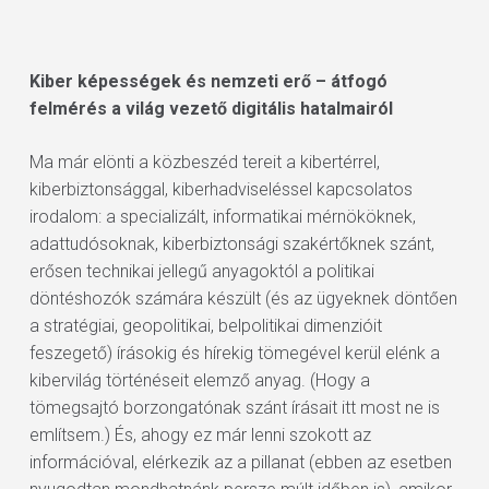
Kiber képességek és nemzeti erő – átfogó
felmérés a világ vezető digitális hatalmairól
Ma már elönti a közbeszéd tereit a kibertérrel,
kiberbiztonsággal, kiberhadviseléssel kapcsolatos
irodalom: a specializált, informatikai mérnököknek,
adattudósoknak, kiberbiztonsági szakértőknek szánt,
erősen technikai jellegű anyagoktól a politikai
döntéshozók számára készült (és az ügyeknek döntően
a stratégiai, geopolitikai, belpolitikai dimenzióit
feszegető) írásokig és hírekig tömegével kerül elénk a
kibervilág történéseit elemző anyag. (Hogy a
tömegsajtó borzongatónak szánt írásait itt most ne is
említsem.) És, ahogy ez már lenni szokott az
információval, elérkezik az a pillanat (ebben az esetben