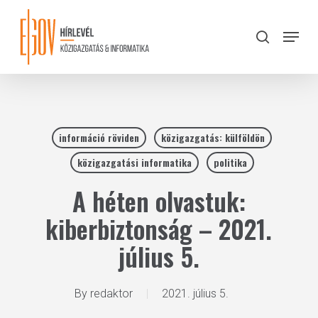
Skip
to
Menu
search
main
Close
content
Menu
információ röviden
közigazgatás: külföldön
közigazgatási informatika
politika
A héten olvastuk:
kiberbiztonság – 2021.
július 5.
By
redaktor
2021. július 5.