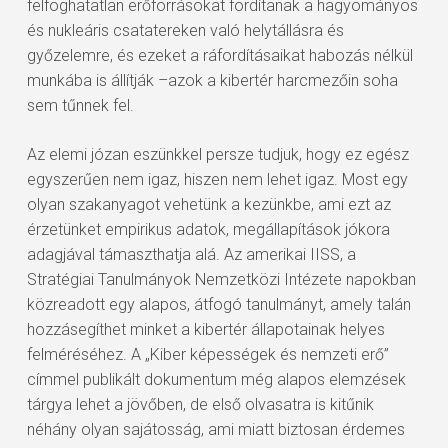
felfoghatatlan erőforrásokat fordítanak a hagyományos
és nukleáris csatatereken való helytállásra és
győzelemre, és ezeket a ráfordításaikat habozás nélkül
munkába is állítják –azok a kibertér harcmezőin soha
sem tűnnek fel.
Az elemi józan eszünkkel persze tudjuk, hogy ez egész
egyszerűen nem igaz, hiszen nem lehet igaz. Most egy
olyan szakanyagot vehetünk a kezünkbe, ami ezt az
érzetünket empirikus adatok, megállapítások jókora
adagjával támaszthatja alá. Az amerikai IISS, a
Stratégiai Tanulmányok Nemzetközi Intézete napokban
közreadott egy alapos, átfogó tanulmányt, amely talán
hozzásegíthet minket a kibertér állapotainak helyes
felméréséhez. A „Kiber képességek és nemzeti erő”
címmel publikált dokumentum még alapos elemzések
tárgya lehet a jövőben, de első olvasatra is kitűnik
néhány olyan sajátosság, ami miatt biztosan érdemes