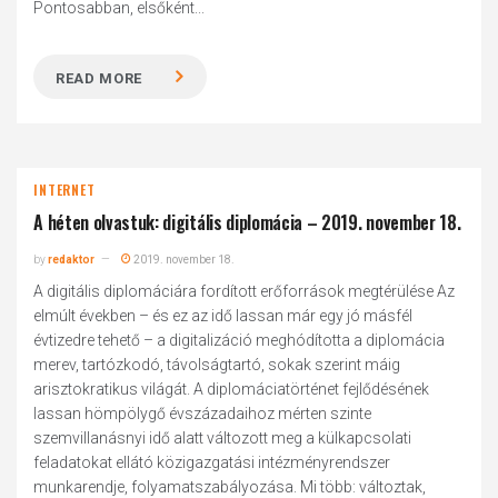
Pontosabban, elsőként...
READ MORE
INTERNET
A héten olvastuk: digitális diplomácia – 2019. november 18.
by
redaktor
2019. november 18.
A digitális diplomáciára fordított erőforrások megtérülése Az
elmúlt években – és ez az idő lassan már egy jó másfél
évtizedre tehető – a digitalizáció meghódította a diplomácia
merev, tartózkodó, távolságtartó, sokak szerint máig
arisztokratikus világát. A diplomáciatörténet fejlődésének
lassan hömpölygő évszázadaihoz mérten szinte
szemvillanásnyi idő alatt változott meg a külkapcsolati
feladatokat ellátó közigazgatási intézményrendszer
munkarendje, folyamatszabályozása. Mi több: változtak,