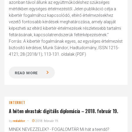
azonban távol állunk az együttműködéshez szükséges
mértékben egységes értelmezéstől. Jelen publikáció célja a
kibertér fogalmához kapcsolódó, eltérő értelmezésekhez
vezetõ fontosabb kérdések meghatározása, amely alapját
képezheti az eltérő kibertér-értelmezések részletesebb tartalmi
feltárásának, kapcsolatrendszerük feltérképezésének.”
Forrás: A kibertér fogalmának egyes, az egységes értelmezést
biztosító kérdései; Munk Sándor; Hadtudomány; ISSN 1215-
4121; 28 (2018/1); 113-131. oldalak (PDF)
READ MORE
INTERNET
A héten olvastuk: digitális diplomácia – 2018. február 19.
by
redaktor
2018. február 19.
MINEK NEVEZZELEK? - FOGALOMTÁR Mi hát a teendő?