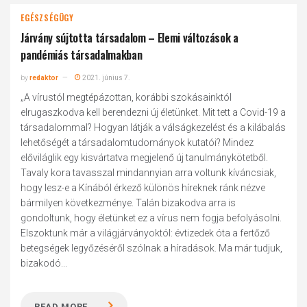
EGÉSZSÉGÜGY
Járvány sújtotta társadalom – Elemi változások a
pandémiás társadalmakban
by
redaktor
2021. június 7.
„A vírustól megtépázottan, korábbi szokásainktól
elrugaszkodva kell berendezni új életünket. Mit tett a Covid-19 a
társadalommal? Hogyan látják a válságkezelést és a kilábalás
lehetőségét a társadalomtudományok kutatói? Mindez
előviláglik egy kisvártatva megjelenő új tanulmánykötetből.
Tavaly kora tavasszal mindannyian arra voltunk kíváncsiak,
hogy lesz-e a Kínából érkező különös híreknek ránk nézve
bármilyen következménye. Talán bizakodva arra is
gondoltunk, hogy életünket ez a vírus nem fogja befolyásolni.
Elszoktunk már a világjárványoktól: évtizedek óta a fertőző
betegségek legyőzéséről szólnak a híradások. Ma már tudjuk,
bizakodó...
READ MORE