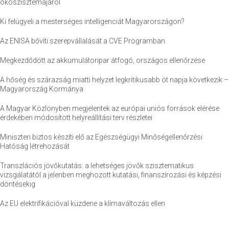
ökoszisztémájáról
Ki felügyeli a mesterséges intelligenciát Magyarországon?
Az ENISA bővíti szerepvállalását a CVE Programban
Megkezdődött az akkumulátoripar átfogó, országos ellenőrzése
A hőség és szárazság miatti helyzet legkritikusabb öt napja következik –
Magyarország Kormánya
A Magyar Közlönyben megjelentek az európai uniós források elérése
érdekében módosított helyreállítási terv részletei
Miniszteri biztos készíti elő az Egészségügyi Minőségellenőrzési
Hatóság létrehozását
Transzlációs jövőkutatás: a lehetséges jövők szisztematikus
vizsgálatától a jelenben meghozott kutatási, finanszírozási és képzési
döntésekig
Az EU elektrifikációval küzdene a klímaváltozás ellen