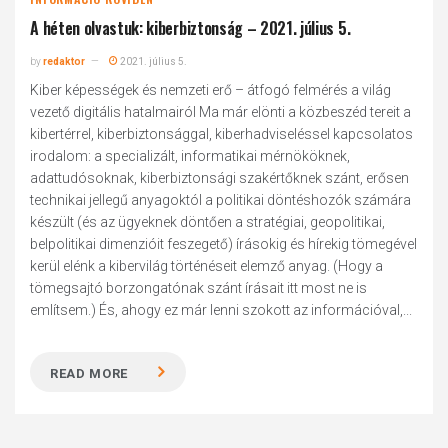
A héten olvastuk: kiberbiztonság – 2021. július 5.
by
redaktor
2021. július 5.
Kiber képességek és nemzeti erő – átfogó felmérés a világ
vezető digitális hatalmairól Ma már elönti a közbeszéd tereit a
kibertérrel, kiberbiztonsággal, kiberhadviseléssel kapcsolatos
irodalom: a specializált, informatikai mérnököknek,
adattudósoknak, kiberbiztonsági szakértőknek szánt, erősen
technikai jellegű anyagoktól a politikai döntéshozók számára
készült (és az ügyeknek döntően a stratégiai, geopolitikai,
belpolitikai dimenzióit feszegető) írásokig és hírekig tömegével
kerül elénk a kibervilág történéseit elemző anyag. (Hogy a
tömegsajtó borzongatónak szánt írásait itt most ne is
említsem.) És, ahogy ez már lenni szokott az információval,...
READ MORE