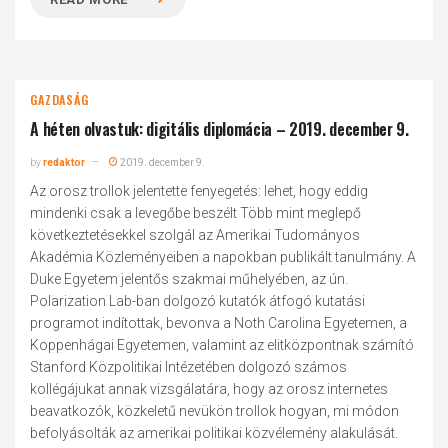
GAZDASÁG
A héten olvastuk: digitális diplomácia – 2019. december 9.
by
redaktor
2019. december 9.
Az orosz trollok jelentette fenyegetés: lehet, hogy eddig
mindenki csak a levegőbe beszélt Több mint meglepő
következtetésekkel szolgál az Amerikai Tudományos
Akadémia Közleményeiben a napokban publikált tanulmány. A
Duke Egyetem jelentős szakmai műhelyében, az ún.
Polarization Lab-ban dolgozó kutatók átfogó kutatási
programot indítottak, bevonva a Noth Carolina Egyetemen, a
Koppenhágai Egyetemen, valamint az elitközpontnak számító
Stanford Közpolitikai Intézetében dolgozó számos
kollégájukat annak vizsgálatára, hogy az orosz internetes
beavatkozók, közkeletű nevükön trollok hogyan, mi módon
befolyásolták az amerikai politikai közvélemény alakulását.