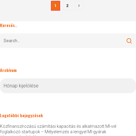
1
2
Keresés..
Archívum
Archívum
Legutóbbi bejegyzések
Közfinanszírozású számítási kapacitás és alkalmazott MI-vel
foglalkozó startupok – Mélyelemzés a lengyel MI-gyárak