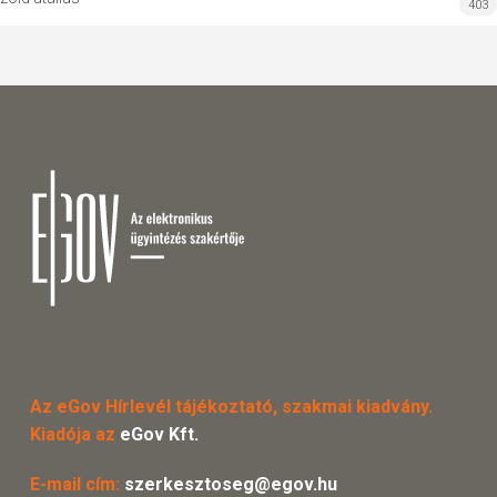
403
Az eGov Hírlevél tájékoztató, szakmai kiadvány.
Kiadója az
eGov Kft.
E-mail cím:
szerkesztoseg@egov.hu