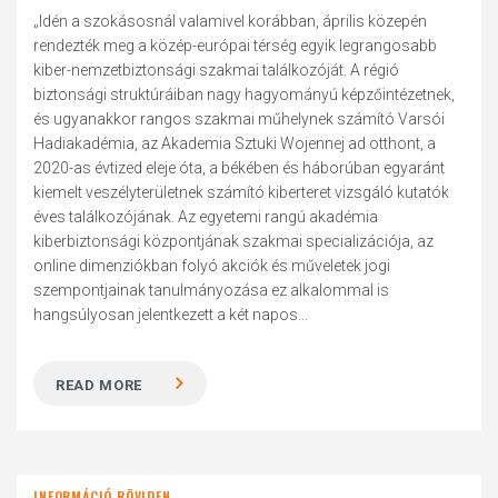
„Idén a szokásosnál valamivel korábban, április közepén
rendezték meg a közép-európai térség egyik legrangosabb
kiber-nemzetbiztonsági szakmai találkozóját. A régió
biztonsági struktúráiban nagy hagyományú képzőintézetnek,
és ugyanakkor rangos szakmai műhelynek számító Varsói
Hadiakadémia, az Akademia Sztuki Wojennej ad otthont, a
2020-as évtized eleje óta, a békében és háborúban egyaránt
kiemelt veszélyterületnek számító kiberteret vizsgáló kutatók
éves találkozójának. Az egyetemi rangú akadémia
kiberbiztonsági központjának szakmai specializációja, az
online dimenziókban folyó akciók és műveletek jogi
szempontjainak tanulmányozása ez alkalommal is
hangsúlyosan jelentkezett a két napos...
READ MORE
INFORMÁCIÓ RÖVIDEN