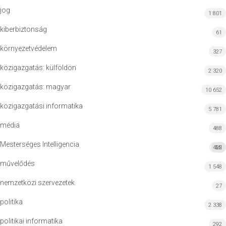
jog
1 801
kiberbiztonság
61
környezetvédelem
327
közigazgatás: külföldön
2 320
közigazgatás: magyar
10 652
közigazgatási informatika
5 781
média
488
Mesterséges Intelligencia
422
MI
művelődés
1 548
nemzetközi szervezetek
27
politika
2 338
politikai informatika
292