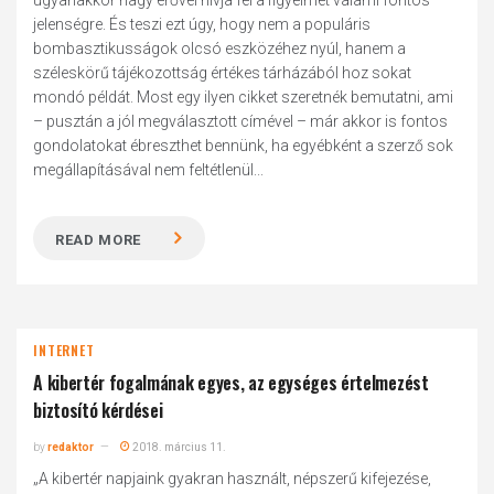
ugyanakkor nagy erővel hívja fel a figyelmet valami fontos
jelenségre. És teszi ezt úgy, hogy nem a populáris
bombasztikusságok olcsó eszközéhez nyúl, hanem a
széleskörű tájékozottság értékes tárházából hoz sokat
mondó példát. Most egy ilyen cikket szeretnék bemutatni, ami
– pusztán a jól megválasztott címével – már akkor is fontos
gondolatokat ébreszthet bennünk, ha egyébként a szerző sok
megállapításával nem feltétlenül...
READ MORE
INTERNET
A kibertér fogalmának egyes, az egységes értelmezést
biztosító kérdései
by
redaktor
2018. március 11.
„A kibertér napjaink gyakran használt, népszerű kifejezése,