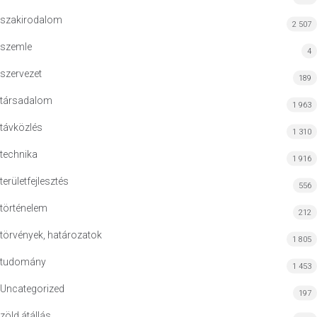
szakirodalom
2 507
szemle
4
szervezet
189
társadalom
1 963
távközlés
1 310
technika
1 916
területfejlesztés
556
történelem
212
törvények, határozatok
1 805
tudomány
1 453
Uncategorized
197
zöld átállás