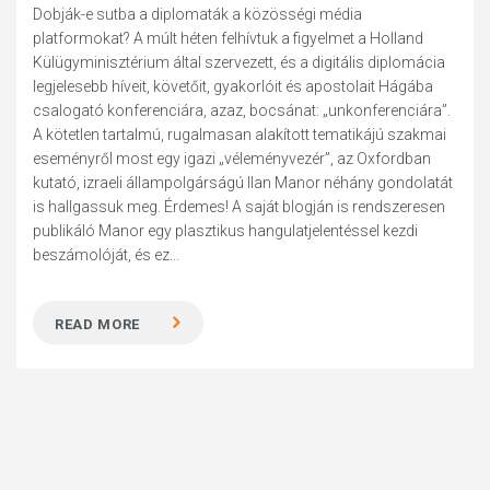
Dobják-e sutba a diplomaták a közösségi média
platformokat? A múlt héten felhívtuk a figyelmet a Holland
Külügyminisztérium által szervezett, és a digitális diplomácia
legjelesebb híveit, követőit, gyakorlóit és apostolait Hágába
csalogató konferenciára, azaz, bocsánat: „unkonferenciára”.
A kötetlen tartalmú, rugalmasan alakított tematikájú szakmai
eseményről most egy igazi „véleményvezér”, az Oxfordban
kutató, izraeli állampolgárságú Ilan Manor néhány gondolatát
is hallgassuk meg. Érdemes! A saját blogján is rendszeresen
publikáló Manor egy plasztikus hangulatjelentéssel kezdi
beszámolóját, és ez...
READ MORE