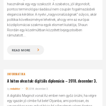
használnak egy-egy szakszót. A szabatos, jól átgondolt,
pontos terminológia ráadásul nem csupán fogalmazásbeli
elegancia kérdése. A nyelvi „nagyvonalúságnak” súlyos, akár
politikai következményei lehetnek, ahogy erre az európai
közdiplomáciai szakma egyik elismert kutatója, Shaun
Riordán egy közelmúltban közzétett bejegyzésében
rámutatott....
READ MORE
INFORMATIKA
A héten olvastuk: digitális diplomácia – 2018. december 3.
by
redaktor
2018. december 3.
A digitális Maginot vonal Az ember nem győz örülni, ha végre
egy igazán jó címbe fut bele! Olyanba, ami pontosan, és