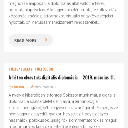
méghozzá alaposan, a diplomaták által vallott értékek,
normák, alapelvek is. A külügyminisztériumok „felköltöztek” a
közösségi média platformokra, virtuális nagykövetségeket
nyitottak, online tudásmenedzsment rendszereket...
READ MORE
KÖZIGAZGATÁS: KÜLFÖLDÖN
A héten olvastuk: digitális diplomácia – 2019. március 11.
by
redaktor
2019. március 11.
A nyelv a kibertérben is fontos Sokszor írtunk már, a digitális
diplomácia szakterületét definiálva, a terminológia
kiforratlanságáról, néha egyenesen lazaságáról. Persze, ezzel
nem vagyunk egyedül: gyakori helyzet az, hogy az egyes
használók, politikusok, újságírók, kommentátorok és maguk
a tudományos kutatók is eltérő jelentéstartalmakkal