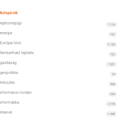
Kategóriák
egészségügy
1 114
energia
707
Európai Unió
2 143
fenntartható fejlődés
722
gazdaság
7 021
geopolitika
16
hírközlés
406
információ röviden
203
informatika
3 779
Internet
1 449