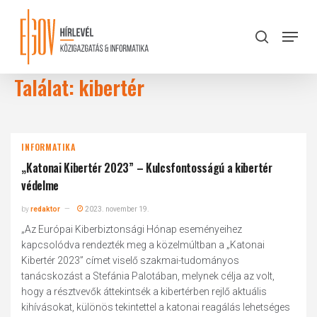
Skip
to
Menu
search
main
Close
content
Menu
Találat: kibertér
INFORMATIKA
„Katonai Kibertér 2023” – Kulcsfontosságú a kibertér
védelme
by
redaktor
2023. november 19.
„Az Európai Kiberbiztonsági Hónap eseményeihez
kapcsolódva rendezték meg a közelmúltban a „Katonai
Kibertér 2023” címet viselő szakmai-tudományos
tanácskozást a Stefánia Palotában, melynek célja az volt,
hogy a résztvevők áttekintsék a kibertérben rejlő aktuális
kihívásokat, különös tekintettel a katonai reagálás lehetséges