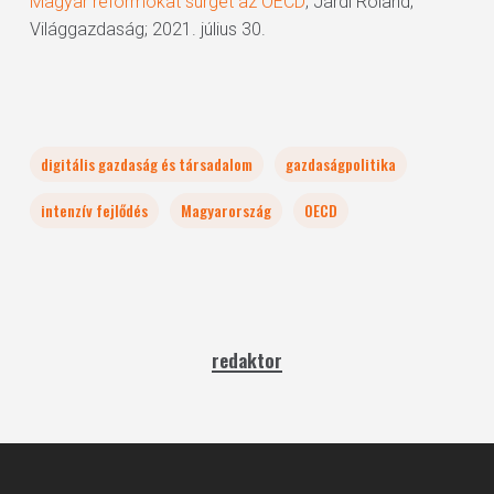
Magyar reformokat sürget az OECD
; Járdi Roland;
Világgazdaság; 2021. július 30.
digitális gazdaság és társadalom
gazdaságpolitika
intenzív fejlődés
Magyarország
OECD
redaktor