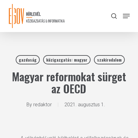
Skip
to
Menu
search
main
Close
content
Menu
gazdaság
közigazgatás: magyar
szakirodalom
Magyar reformokat sürget
az OECD
By
redaktor
2021. augusztus 1.