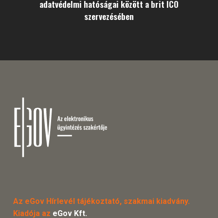
adatvédelmi hatóságai között a brit ICO
szervezésében
Az eGov Hírlevél tájékoztató, szakmai kiadvány.
Kiadója az
eGov Kft.