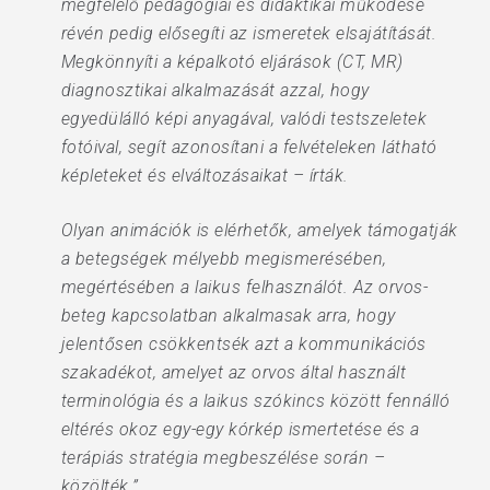
megfelelő pedagógiai és didaktikai működése
révén pedig elősegíti az ismeretek elsajátítását.
Megkönnyíti a képalkotó eljárások (CT, MR)
diagnosztikai alkalmazását azzal, hogy
egyedülálló képi anyagával, valódi testszeletek
fotóival, segít azonosítani a felvételeken látható
képleteket és elváltozásaikat – írták.
Olyan animációk is elérhetők, amelyek támogatják
a betegségek mélyebb megismerésében,
megértésében a laikus felhasználót. Az orvos-
beteg kapcsolatban alkalmasak arra, hogy
jelentősen csökkentsék azt a kommunikációs
szakadékot, amelyet az orvos által használt
terminológia és a laikus szókincs között fennálló
eltérés okoz egy-egy kórkép ismertetése és a
terápiás stratégia megbeszélése során –
közölték.”