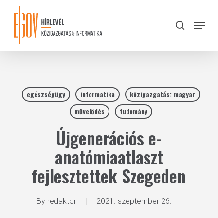
Skip
to
Menu
search
main
Close
content
Menu
egészségügy
informatika
közigazgatás: magyar
művelődés
tudomány
Újgenerációs e-
anatómiaatlaszt
fejlesztettek Szegeden
By
redaktor
2021. szeptember 26.