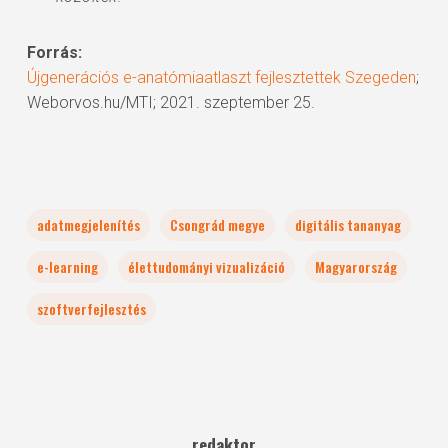
Forrás:
Újgenerációs e-anatómiaatlaszt fejlesztettek Szegeden
;
Weborvos.hu/MTI; 2021. szeptember 25.
adatmegjelenítés
Csongrád megye
digitális tananyag
e-learning
élettudományi vizualizáció
Magyarország
szoftverfejlesztés
redaktor