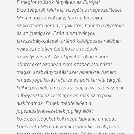
E megfontolások fényében az Európai
Bizottságnak felül kell vizsgálnia megközelítését.
Minden bizonnyal igaz, hogy a technikai
szakértelem nem a jogalkotóé, hanem a gyártóké
és az iparágaké. Ezért a szabványok
társszabályozással történő kidolgozása valóban
nélkülözhetetlen építőköve a jövőbeli
szabályozásnak. Az alapvető etikai és jogi
döntéseket azonban nem szabad átruházni
magán szabványosítási szervezetekre, hanem
rendes jogalkotási eljárás és politikai vita tárgyát
kell képezniük, amelyet az ipar, a civil szervezetek,
a fogyasztói szövetségek és más szereplők
alakíthatnak. Ennek megfelelően a
jogszabálytervezetnek jogilag előírt
kötelezettségeket kell megállapítania a magas
kockázatú MI-rendszerekre vonatkozó alapvető