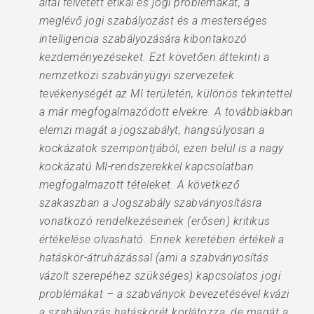
által felvetett etikai és jogi problémákat, a
meglévő jogi szabályozást és a mesterséges
intelligencia szabályozására kibontakozó
kezdeményezéseket. Ezt követően áttekinti a
nemzetközi szabványügyi szervezetek
tevékenységét az MI területén, különös tekintettel
a már megfogalmazódott elvekre. A továbbiakban
elemzi magát a jogszabályt, hangsúlyosan a
kockázatok szempontjából, ezen belül is a nagy
kockázatú MI-rendszerekkel kapcsolatban
megfogalmazott tételeket. A következő
szakaszban a Jogszabály szabványosításra
vonatkozó rendelkezéseinek (erősen) kritikus
értékelése olvasható. Ennek keretében értékeli a
hatáskör-átruházással (ami a szabványosítás
vázolt szerepéhez szükséges) kapcsolatos jogi
problémákat – a szabványok bevezetésével kvázi
a szabályozás hatáskörét korlátozza, de magát a