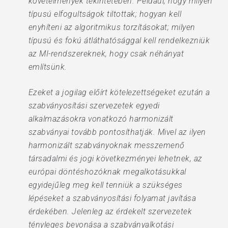
követelmények tekintetében. Például, hogy milyen
típusú elfogultságok tiltottak; hogyan kell
enyhíteni az algoritmikus torzításokat; milyen
típusú és fokú átláthatósággal kell rendelkezniük
az MI-rendszereknek, hogy csak néhányat
említsünk.
Ezeket a jogilag előírt kötelezettségeket ezután a
szabványosítási szervezetek egyedi
alkalmazásokra vonatkozó harmonizált
szabványai tovább pontosíthatják. Mivel az ilyen
harmonizált szabványoknak messzemenő
társadalmi és jogi következményei lehetnek, az
európai döntéshozóknak megalkotásukkal
egyidejűleg meg kell tenniük a szükséges
lépéseket a szabványosítási folyamat javítása
érdekében. Jelenleg az érdekelt szervezetek
tényleges bevonása a szabványalkotási