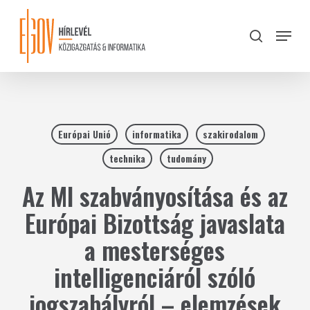
Skip
to
Menu
search
main
Close
content
Menu
Európai Unió
informatika
szakirodalom
technika
tudomány
Az MI szabványosítása és az
Európai Bizottság javaslata
a mesterséges
intelligenciáról szóló
jogszabályról – elemzések