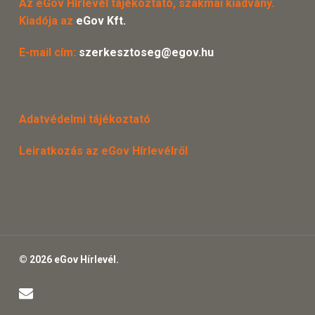
Az eGov Hírlevél tájékoztató, szakmai kiadvány.
Kiadója az
eGov Kft.
E-mail cím:
szerkesztoseg@egov.hu
Adatvédelmi tájékoztató
Leiratkozás az eGov Hírlevélről
© 2026 eGov Hírlevél.
email