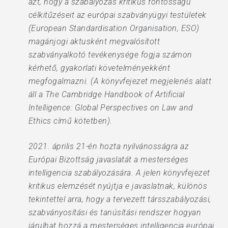
azt, hogy a szabályozás kritikus fontosságú
célkitűzéseit az európai szabványügyi testületek
(European Standardisation Organisation, ESO)
magánjogi aktusként megvalósított
szabványalkotó tevékenysége fogja számon
kérhető, gyakorlati követelményekként
megfogalmazni. (A könyvfejezet megjelenés alatt
áll a The Cambridge Handbook of Artificial
Intelligence: Global Perspectives on Law and
Ethics című kötetben).
2021. április 21-én hozta nyilvánosságra az
Európai Bizottság javaslatát a mesterséges
intelligencia szabályozására. A jelen könyvfejezet
kritikus elemzését nyújtja e javaslatnak, különös
tekintettel arra, hogy a tervezett társszabályozási,
szabványosítási és tanúsítási rendszer hogyan
járulhat hozzá a mesterséges intelligencia európai