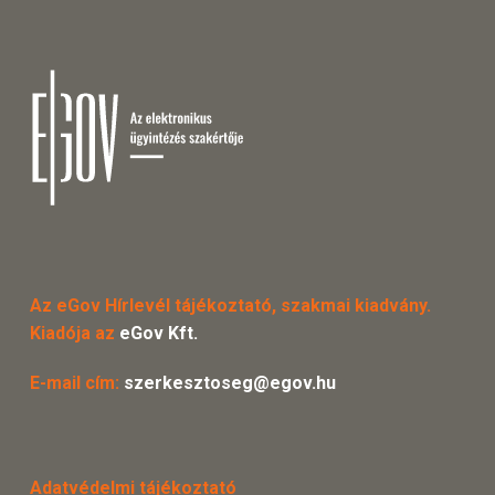
Az eGov Hírlevél tájékoztató, szakmai kiadvány.
Kiadója az
eGov Kft.
E-mail cím:
szerkesztoseg@egov.hu
Adatvédelmi tájékoztató