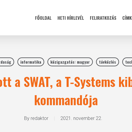
FŐOLDAL
HETI HÍRLEVÉL
FELIRATKOZÁS
CÍMK
zdaság
informatika
közigazgatás: magyar
távközlés
tec
tt a SWAT, a T-Systems kib
kommandója
By
redaktor
2021. november 22.