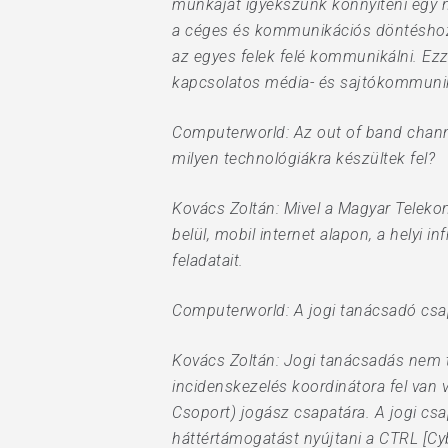
munkáját igyekszünk könnyíteni egy 
a céges és kommunikációs döntéshozók
az egyes felek felé kommunikálni. Ezz
kapcsolatos média- és sajtókommuniká
Computerworld: Az out of band channel
milyen technológiákra készültek fel?
Kovács Zoltán: Mivel a Magyar Teleko
belül, mobil internet alapon, a helyi i
feladatait.
Computerworld: A jogi tanácsadó csap
Kovács Zoltán: Jogi tanácsadás nem t
incidenskezelés koordinátora fel van
Csoport) jogász csapatára. A jogi cs
háttértámogatást nyújtani a CTRL [Cy