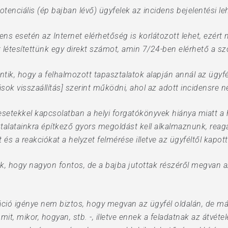
otenciális (ép bajban lévő) ügyfelek az incidens bejelentési l
ns esetén az Internet elérhetőség is korlátozott lehet, ezért m
étesítettünk egy direkt számot, amin 7/24-ben elérhető a szo
ntik, hogy a felhalmozott tapasztalatok alapján annál az ügy
ások visszaállítás] szerint működni, ahol az adott incidensre
 esetekkel kapcsolatban a helyi forgatókönyvek hiánya miatt a 
ztalatainkra építkező gyors megoldást kell alkalmaznunk, reag
t és a reakciókat a helyzet felmérése illetve az ügyféltől kapo
hogy nagyon fontos, de a bajba jutottak részéről megvan az i
ció igénye nem biztos, hogy megvan az ügyfél oldalán, de m
é, mit, mikor, hogyan, stb. -, illetve ennek a feladatnak az átvét