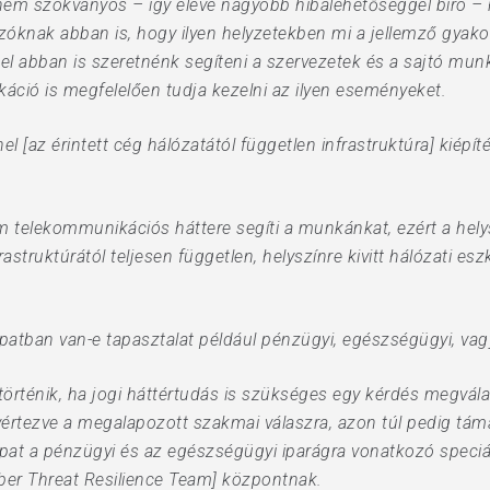
nem szokványos – így eleve nagyobb hibalehetőséggel bíró – 
nak abban is, hogy ilyen helyzetekben mi a jellemző gyakor
el abban is szeretnénk segíteni a szervezetek és a sajtó mun
ció is megfelelően tudja kezelni az ilyen eseményeket.
 [az érintett cég hálózatától független infrastruktúra] kiépít
m telekommunikációs háttere segíti a munkánkat, ezért a hely
nfrastruktúrától teljesen független, helyszínre kivitt hálózati 
atban van-e tapasztalat például pénzügyi, egészségügyi, vagy
örténik, ha jogi háttértudás is szükséges egy kérdés megvál
 vértezve a megalapozott szakmai válaszra, azon túl pedig t
apat a pénzügyi és az egészségügyi iparágra vonatkozó speciá
ber Threat Resilience Team] központnak.