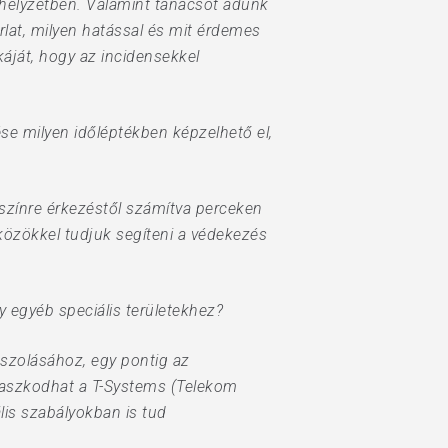
helyzetben. Valamint tanácsot adunk
lat, milyen hatással és mit érdemes
káját, hogy az incidensekkel
ése milyen időléptékben képzelhető el,
színre érkezéstől számítva perceken
eszközökkel tudjuk segíteni a védekezés
 egyéb speciális területekhez?
aszolásához, egy pontig az
ámaszkodhat a T-Systems (Telekom
lis szabályokban is tud