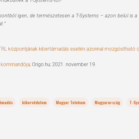
 működnek a T-Systems-től?
mpontból igen, de természetesen a T-Systems – azon belül is 
t.”
TRL központjának kibertámadás esetén azonnal mozgósítható 
s kommandója
; Origo.hu; 2021. november 19.
támadás
kibervédelem
Magyar Telekom
Magyarország
T-Sy