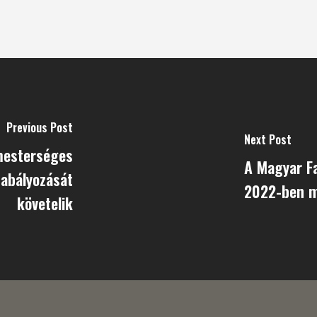
Previous Post
Next Post
 mesterséges
A Magyar Fa
zabályozását
2022-ben m
követelik