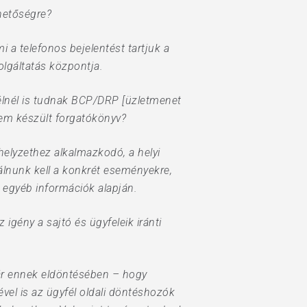
ehetőségre?
i a telefonos bejelentést tartjuk a
lgáltatás központja.
félnél is tudnak BCP/DRP [üzletmenet
 nem készült forgatókönyv?
helyzethez alkalmazkodó, a helyi
álnunk kell a konkrét eseményekre,
tt egyéb információk alapján.
gény a sajtó és ügyfeleik iránti
ár ennek eldöntésében – hogy
elével is az ügyfél oldali döntéshozók