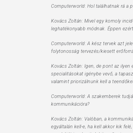
Computerworld: Hol találhatnak rá a p
Kovács Zoltán: Mivel egy komoly incide
leghatékonyabb módnak. Éppen ezért l
Computerworld: A kész tervek azt jele
folytonosság tervezés/kiesett erőforr
Kovács Zoltán: Igen, de pont az ilyen
specialitásokat igénybe vevő, a tapas
valamint priorizálnunk kell a teendőke
Computerworld: A szakemberek tudják, 
kommunikációra?
Kovács Zoltán: Valóban, a kommuniká
egyáltalán kell-e, ha kell akkor kik fel