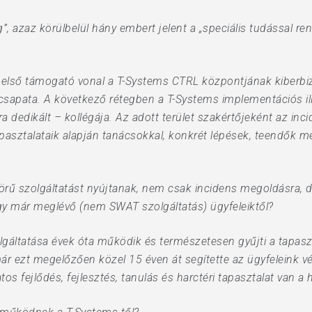
, azaz körülbelül hány embert jelent a „speciális tudással r
első támogató vonal a T-Systems CTRL központjának kiberbiz
csapata. A következő rétegben a T-Systems implementációs ille
a dedikált – kollégája. Az adott terület szakértőjeként az inc
pasztalataik alapján tanácsokkal, konkrét lépések, teendők 
körű szolgáltatást nyújtanak, nem csak incidens megoldásra,
agy már meglévő (nem SWAT szolgáltatás) ügyfeleiktől?
gáltatása évek óta működik és természetesen gyűjti a tapaszt
r ezt megelőzően közel 15 éven át segítette az ügyfeleink vé
os fejlődés, fejlesztés, tanulás és harctéri tapasztalat van a