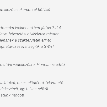
endelkező szakemberekből álló
tonsági incidensekben jártas 7×24
tve fejlesztési divízióinak minden
idensnek a szakterületet érintő
meghatározásával segítik a SWAT
 de utáni védekezésre. Honnan szedték
alatokat, de az elődjének tekinthető
dekezését, így túlzás nélkül
 hátunk mögött.