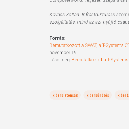
Computerworld: Teljesen szeparáltan
Kovács Zoltán: Infrastruktúrális sze
szolgáltatás, mind az azt nyújtó csapa
Forrás:
Bemutatkozott a SWAT, a T-Systems C
november 19.
Lásd még:
Bemutatkozott a T-System
kiberbiztonság
kiberbűnözés
kiber