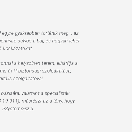
l egyre gyakrabban történik meg -, az
ennyire súlyos a baj, és hogyan lehet
dő kockázatokat.
nnal a helyszínen terem, elhárítja a
ms új IT-biztonsági szolgáltatása,
tális szolgáltatóval.
bázisára, valamint a specialisták
8 19 911), másrészt az a tény, hogy
 T-Systems-szel.