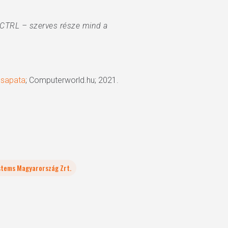
a CTRL – szerves része mind a
csapata
; Computerworld.hu; 2021.
stems Magyarország Zrt.