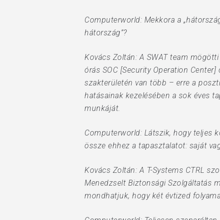
Computerworld: Mekkora a „hátország”
hátország”?
Kovács Zoltán: A SWAT team mögötti 
órás SOC [Security Operation Center] 
szakterületén van több – erre a posztr
hatásainak kezelésében a sok éves ta
munkáját.
Computerworld: Látszik, hogy teljes 
össze ehhez a tapasztalatot: saját v
Kovács Zoltán: A T-Systems CTRL szol
Menedzselt Biztonsági Szolgáltatás má
mondhatjuk, hogy két évtized folyamat