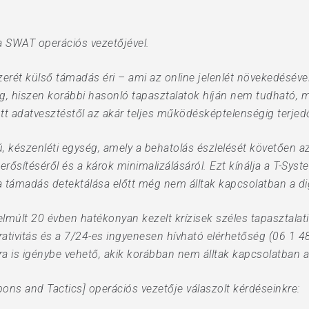
 a SWAT operációs vezetőjével.
szerét külső támadás éri – ami az online jelenlét növekedéséve
ág, hiszen korábbi hasonló tapasztalatok híján nem tudható, m
ott adatvesztéstől az akár teljes működésképtelenségig terje
 készenléti egység, amely a behatolás észlelését követően azo
ősítéséről és a károk minimalizálásáról. Ezt kínálja a T-Syste
 a támadás detektálása előtt még nem álltak kapcsolatban a digi
lmúlt 20 évben hatékonyan kezelt krízisek széles tapasztalati 
ativitás és a 7/24-es ingyenesen hívható elérhetőség (06 1 4
a is igénybe vehető, akik korábban nem álltak kapcsolatban a
ons and Tactics] operációs vezetője válaszolt kérdéseinkre: