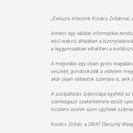
„Exkluzív interjúnk Kovács Zoltánnal,
Amikor egy vállalat informatikai rend
első reakció általában a bizonytalans
a leggyorsabban elhárítani a korlátoz
A megoldás egy olyan gyors reagálású,
Hit enter to search or ESC to close
veszélyt, gondoskodik a védelem meger
akár olyan vállalatok számára is, akik
A szolgáltatás újdonsága egyfelől az e
szerteágazó szakértelmére épülő oper
incidens esetén azon ügyfelek számár
Kovács Zoltán, a SWAT [Security Weap