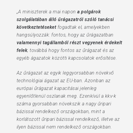
„A miniszterek a mai napon
a polgárok
szolgálatában álló űrágazatról szóló tanácsi
következtetéseket
fogadtak el, amelyekben
hangsúlyozzák: fontos, hogy az űrágazatban
valamennyi tagállamból
részt vegyenek érdekelt
felek
, továbbá hogy fontos az űrágazat és az
egyéb ágazatok közötti kapcsolatok erősítése.
Az űrágazat az egyik leggyorsabban növekvő
technológiai ágazat az EU-ban. Azonban az
európai űrágazat kapacitásai jelenleg
egyenlőtlenül oszlanak meg. Ezenkívül a kkv-k
száma gyorsabban növekszik a nagy űripari
bázissal rendelkező országokban, mint a
korlátozott űripari bázissal rendelkező, illetve az
ilyen bázissal nem rendelkező országokban.