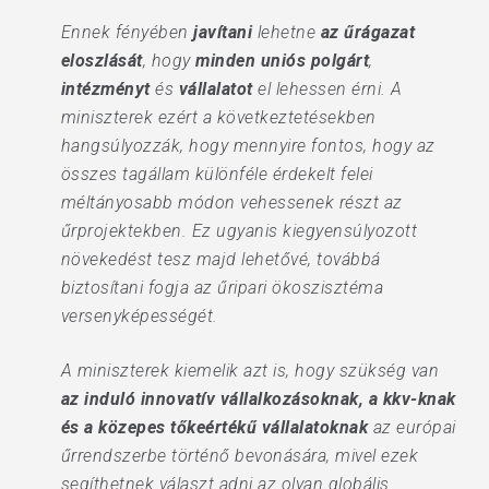
Ennek fényében
javítani
lehetne
az űrágazat
eloszlását
, hogy
minden uniós polgárt
,
intézményt
és
vállalatot
el lehessen érni. A
miniszterek ezért a következtetésekben
hangsúlyozzák, hogy mennyire fontos, hogy az
összes tagállam különféle érdekelt felei
méltányosabb módon vehessenek részt az
űrprojektekben. Ez ugyanis kiegyensúlyozott
növekedést tesz majd lehetővé, továbbá
biztosítani fogja az űripari ökoszisztéma
versenyképességét.
A miniszterek kiemelik azt is, hogy szükség van
az induló innovatív vállalkozásoknak, a kkv-knak
és a közepes tőkeértékű vállalatoknak
az európai
űrrendszerbe történő bevonására, mivel ezek
segíthetnek választ adni az olyan globális