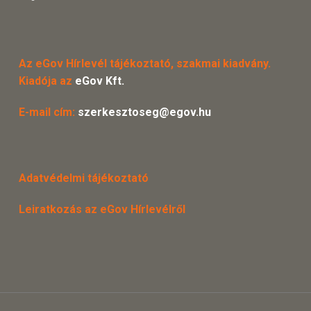
Az eGov Hírlevél tájékoztató, szakmai kiadvány.
Kiadója az
eGov Kft.
E-mail cím:
szerkesztoseg@egov.hu
Adatvédelmi tájékoztató
Leiratkozás az eGov Hírlevélről