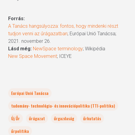
”
Forrás:
A Tanács hangsúlyozza: fontos, hogy mindenki részt
tudjon venni az űrágazatban
; Európai Unió Tanácsa;
2021. november 26.
Lásd még:
NewSpace terminology
; Wikipédia
New Space Movement
; ICEYE
Európai Unió Tanácsa
tudomány- technológia- és innovációpolitika (TTI-politika)
Új Űr
űrágazat
űrgazdaság
űrkutatás
űrpolitika