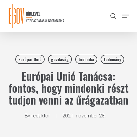
Skip
to
Menu
search
main
Close
content
Menu
Európai Unió
gazdaság
technika
tudomány
Európai Unió Tanácsa:
fontos, hogy mindenki részt
tudjon venni az űrágazatban
By
redaktor
2021. november 28.