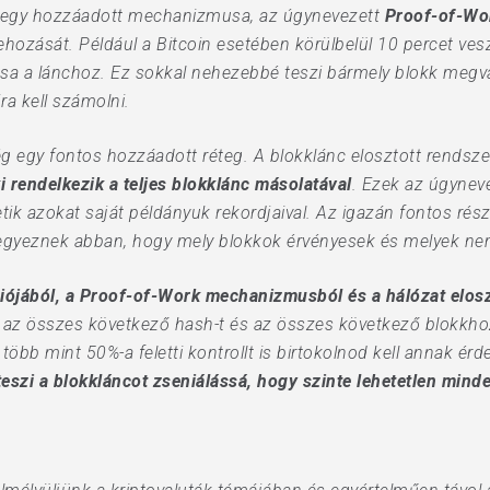
n egy hozzáadott mechanizmusa, az úgynevezett
Proof-of-Wo
rehozását. Például a Bitcoin esetében körülbelül 10 percet v
a a lánchoz. Ez sokkal nehezebbé teszi bármely blokk megvált
a kell számolni.
 egy fontos hozzáadott réteg. A blokklánc elosztott rendsze
 rendelkezik a teljes blokklánc másolatával
. Ezek az úgyne
etik azokat saját példányuk rekordjaival. Az igazán fontos rés
egyeznek abban, hogy mely blokkok érvényesek és melyek ne
ójából, a Proof-of-Work mechanizmusból és a hálózat elosz
 az összes következő hash-t és az összes következő blokkho
bb mint 50%-a feletti kontrollt is birtokolnod kell annak ér
eszi a blokkláncot zseniálássá, hogy szinte lehetetlen mind