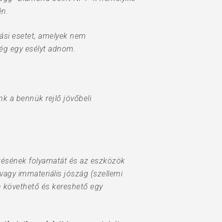
én.
ási esetet, amelyek nem
még egy esélyt adnom.
nk a bennük rejlő jövőbeli
ítésének folyamatát és az eszközök
vagy immateriális jószág (szellemi
n követhető és kereshető egy