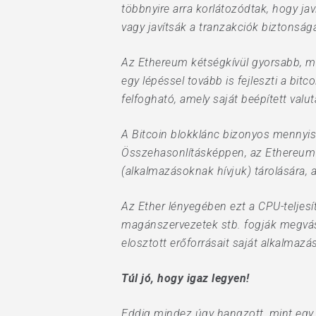
többnyire arra korlátozódtak, hogy ja
vagy javítsák a tranzakciók biztonság
Az Ethereum kétségkívül gyorsabb, min
egy lépéssel tovább is fejleszti a bit
felfogható, amely saját beépített valut
A Bitcoin blokklánc bizonyos mennyisé
Összehasonlításképpen, az Ethereum b
(alkalmazásoknak hívjuk) tárolására, 
Az Ether lényegében ezt a CPU-teljesít
magánszervezetek stb. fogják megvásá
elosztott erőforrásait saját alkalmazá
Túl jó, hogy igaz legyen!
Eddig mindez úgy hangzott, mint egy 