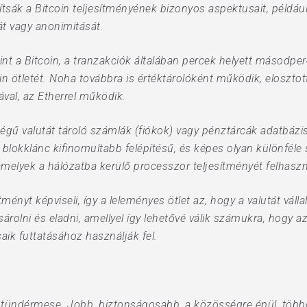
vítsák a Bitcoin teljesítményének bizonyos aspektusait, példá
át vagy anonimitását.
t a Bitcoin, a tranzakciók általában percek helyett másodper
coin ötletét. Noha továbbra is értéktárolóként működik, eloszto
ával, az Etherrel működik.
gű valutát tároló számlák (fiókok) vagy pénztárcák adatbázis
lokklánc kifinomultabb felépítésű, és képes olyan különfél
amelyek a hálózatba kerülő processzor teljesítményét felhasz
ményt képviseli, így a leleményes ötlet az, hogy a valutát vál
rolni és eladni, amellyel így lehetővé válik számukra, hogy 
saik futtatásához használják fel.
tündérmese. Jobb, biztonságosabb, a közösségre épül, többc