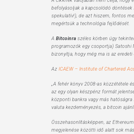
A cikknek valójában nem célja, hogy e
befolyásoljak a kapcsolódó döntések
spekulatív!), de azt hiszem, fontos m
megértsük a technológia fejlődését.
A
Bitcoinra
széles körben úgy tekinten
programozók egy csoportja) Satoshi N
bizonyítja, hogy még ma is az eredeti 
Az
ICAEW – Institute of Chartered Ac
„A fehér könyv 2008-as közzététele é
az egy olyan készpénz formát jelentse
központi bankra vagy más hatóságra 
valuta kezdeményezés, a bitcoin aján
Összehasonlításképpen, az Ethereum e
megjelenése közötti idő alatt sok más