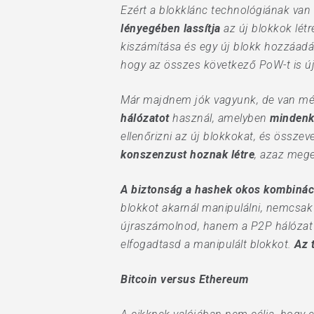
Ezért a blokklánc technológiának va
lényegében lassítja
az új blokkok lét
kiszámítása és egy új blokk hozzáadás
hogy az összes következő PoW-t is újr
Már majdnem jók vagyunk, de van még
hálózatot
használ, amelyben
mindenki
ellenőrizni az új blokkokat, és összev
konszenzust hoznak létre
, azaz meg
A biztonság a hashek okos kombináci
blokkot akarnál manipulálni, nemcsak
újraszámolnod, hanem a P2P hálózat tö
elfogadtasd a manipulált blokkot.
Az t
Bitcoin versus Ethereum