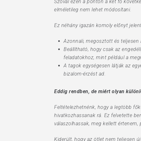
Szóval ezen a ponton a két fő követk
elméletileg nem lehet módosítani.
Ez néhány igazán komoly előnyt jelent
Azonnali, megosztott és teljesen 
Beállítható, hogy csak az engedél
feladatokhoz, mint például a meg
A tagok egységesen látják az egy
bizalom-érzést ad.
Eddig rendben, de miért olyan külön
Feltételezhetnénk, hogy a legtöbb fő
hivatkozhassanak rá. Ez felvetette b
válaszolhassak, meg kellett értenem
Kiderült, hogy az ötlet nem teljesen ú