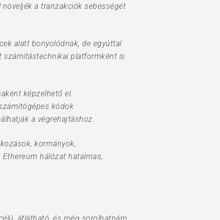
ul növeljék a tranzakciók sebességét
cek alatt bonyolódnak, de egyúttal
tt számítástechnikai platformként is
aként képzelhető el.
e számítógépes kódok
nálhatják a végrehajtáshoz.
lalkozások, kormányok,
az Ethereum hálózat hatalmas,
élú, átlátható, és még sorolhatnám,