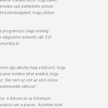
karok maradni attól, hogy bárkit
enekbe való befektetés erősen
ötti különbségeket, hogy jobban
egy programozó (vagy esetleg
ilágszerte ismertté vált. Ezt
nyolítja le.
oto úgy alkotta meg a bitcoint, hogy
-peer küldeni lehet anélkül, hogy
. Bár nem ez volt az első online
sikeresebb változat.”
ra. A Bitcoin és az Ethereum
ptovaluta van a piacon. Azonban ezek