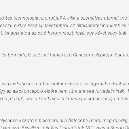
öttes technológia rajongója? A cikk a személyes utamat mut
Hosszú cikkre készülj; távolabbról, az általánostól indulunk és
, kihagyhatod az első három részt. Igyál egy kávét vagy teát,
val és termékfejlesztéssel foglalkozó Canecom alapítója, Kubat
 vagy inkább közömbös voltam eleinte; ez egy újabb divatszón
gy az alapkoncepció elsőre nem tűnt annyira forradalminak. 
os „dolog”, ami a korábbinál biztonságosabban tárolja a tranz
élyebben kezdtem belemerülni a fintechbe (nem, még mindig n
ről van szó. Bevallom, néhány CryptoPunk NFT vagy a Snoop 