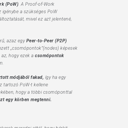
rk (PoW)
. A Proof-of-Work
esz igénybe a szükséges PoW
oztatását, mivel ez azt jelentené,
rű, azaz egy
Peer-to-Peer (P2P)
vezett „csomópontok”(nodes) képesek
z az, hogy ezek a
csomópontok
m.
tott módjából fakad,
így ha egy
z tartozó PoW-t kellene
dekében, hogy a többi csomóponttal
ezt egy körben megtenni.