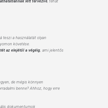
athatatlannak lett tervezve
, tehát
á teszi a használatát olyan
 nyomon követése.
ét az elejétől a végéig
, ami jelentős
 legyen, de mégis könnyen
forradalmi benne? Ahhoz, hogy erre
gitális dokumentumok