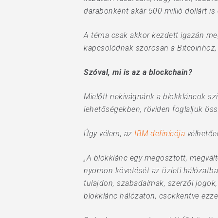
darabonként akár 500 millió dollárt i
A téma csak akkor kezdett igazán me
kapcsolódnak szorosan a Bitcoinhoz, 
Szóval, mi is az a blockchain?
Mielőtt nekivágnánk a blokkláncok szi
lehetőségekben, röviden foglaljuk össz
Úgy vélem, az
IBM definícója
vélhetőe
„A blokklánc egy megosztott, megvált
nyomon követését az üzleti hálózatban
tulajdon, szabadalmak, szerzői jogok,
blokklánc hálózaton, csökkentve ezzel