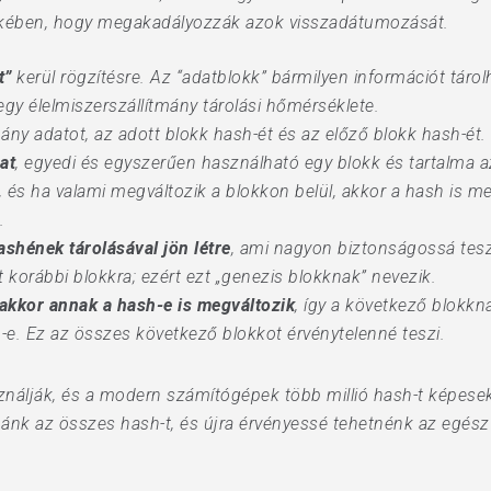
kében, hogy megakadályozzák azok visszadátumozását.
t”
kerül rögzítésre. Az “adatblokk” bármilyen információt tárolh
l egy élelmiszerszállítmány tárolási hőmérséklete.
hány adatot, az adott blokk hash-ét és az előző blokk hash-ét.
at
, egyedi és egyszerűen használható egy blokk és tartalma a
, és ha valami megváltozik a blokkon belül, akkor a hash is me
.
ashének tárolásával jön létre
, ami nagyon biztonságossá teszi
 korábbi blokkra; ezért ezt „genezis blokknak” nevezik.
 akkor annak a hash-e is megváltozik
, így a következő blokk
-e. Ez az összes következő blokkot érvénytelenné teszi.
ználják, és a modern számítógépek több millió hash-t képese
atnánk az összes hash-t, és újra érvényessé tehetnénk az egész