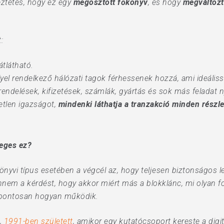
eztetés, hogy ez egy
megosztott főkönyv
, és hogy
megváltozt
:
átlátható.
lyel rendelkező hálózati tagok férhessenek hozzá, ami ideáliss
rendelések, kifizetések, számlák, gyártás és sok más feladat
etlen igazságot,
mindenki láthatja a tranzakció minden részlet
leges ez?
könyvi típus esetében a végcél az, hogy teljesen biztonságos
ennem a kérdést, hogy akkor miért más a blokklánc, mi olyan 
, pontosan hogyan működik.
j,
1991-ben született
, amikor egy kutatócsoport kereste a di