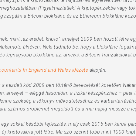
lmélyüljünk a kriptovaluták témájában és egyértelműen távol a
 meghozatalában (Figyelmeztetlek! A kriptopénzekbe vagy tok
egvizsgálni a Bitcoin blokklánc és az Ethereum blokklánc köz
ek, mint „az eredeti kripto”, amelyet 2009-ben hozott létre 
akamoto álnéven. Neki tudható be, hogy a blokklánc fogalma v
és legnagyobb blokklánc az, amelyik a Bitcoin tranzakciókat bo
countants In England and Wales idézete
alapján:
s a kezdeti kód 2009-ben történő bevezetését követően Nakam
n, amelyet – eléggé hasonlóan a fizikai készpénzhez – peer-to
lenne szükség a főkönyv működtetéséhez és karbantartásához
lata számos problémát megoldott és a mai napig messze a leg
gy sokkal későbbi fejlesztés, mely csak 2015-ben került piac
 új kriptovaluta jött létre. Ma szó szerint több mint 1000 kri