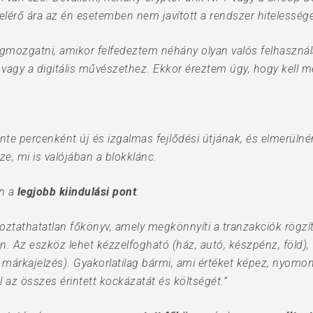
s elérő ára az én esetemben nem javított a rendszer hitelesség
gmozgatni, amikor felfedeztem néhány olyan valós felhasznál
vagy a digitális művészethez. Ekkor éreztem úgy, hogy kell 
nte percenként új és izgalmas fejlődési útjának, és elmerülné
e, mi is valójában a blokklánc.
n a
legjobb kiindulási pont
:
oztathatatlan főkönyv, amely megkönnyíti a tranzakciók rögz
. Az eszköz lehet kézzelfogható (ház, autó, készpénz, föld), 
 márkajelzés). Gyakorlatilag bármi, ami értéket képez, nyomo
 az összes érintett kockázatát és költségét.”