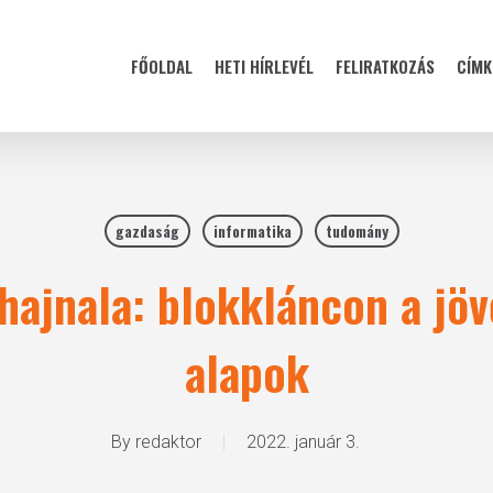
FŐOLDAL
HETI HÍRLEVÉL
FELIRATKOZÁS
CÍMK
gazdaság
informatika
tudomány
hajnala: blokkláncon a jövő
alapok
By
redaktor
2022. január 3.