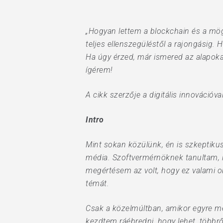
„Hogyan lettem a blockchain és a mög
teljes ellenszegüléstől a rajongásig. 
Ha úgy érzed, már ismered az alapokat
ígérem!
A cikk szerzője a digitális innováció
Intro
Mint sokan közülünk, én is szkeptikus
média. Szoftvermérnöknek tanultam, í
megértésem az volt, hogy ez valami ok
témát.
Hit enter to search or ESC to close
Csak a közelmúltban, amikor egyre m
kezdtem ráébredni, hogy lehet, több