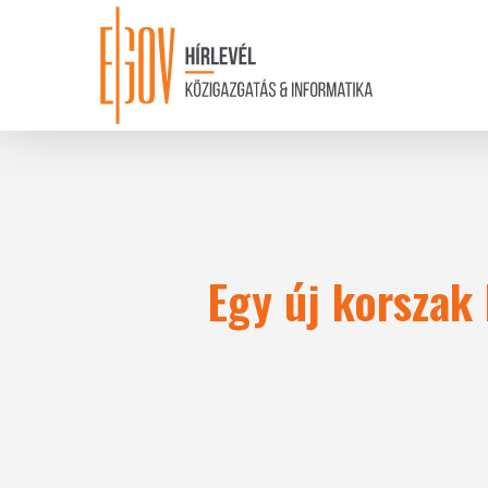
Skip
to
main
content
Egy új korszak 