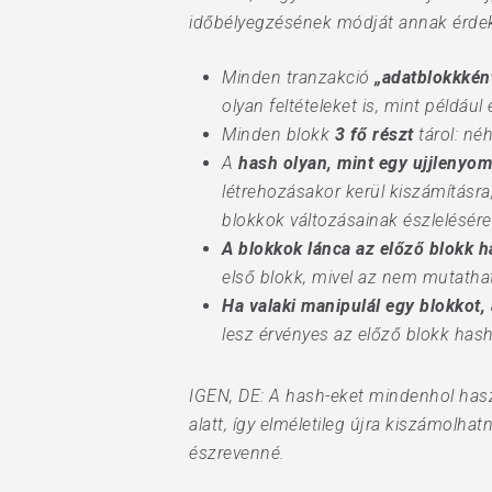
időbélyegzésének módját annak érde
Minden tranzakció
„adatblokkkén
olyan feltételeket is, mint példáu
Minden blokk
3 fő részt
tárol: né
A
hash olyan, mint egy ujjlenyom
létrehozásakor kerül kiszámításra
blokkok változásainak észlelésére
A blokkok lánca az előző blokk h
első blokk, mivel az nem mutathat
Ha valaki manipulál egy blokkot,
lesz érvényes az előző blokk hash
IGEN, DE: A hash-eket mindenhol has
alatt, így elméletileg újra kiszámolh
észrevenné.