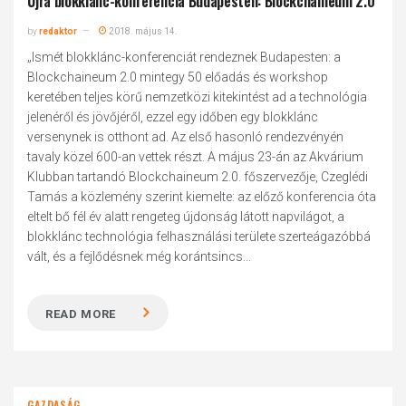
Újra blokklánc-konferencia Budapesten: Blockchaineum 2.0
by
redaktor
2018. május 14.
„Ismét blokklánc-konferenciát rendeznek Budapesten: a
Blockchaineum 2.0 mintegy 50 előadás és workshop
keretében teljes körű nemzetközi kitekintést ad a technológia
jelenéről és jövőjéről, ezzel egy időben egy blokklánc
versenynek is otthont ad. Az első hasonló rendezvényén
tavaly közel 600-an vettek részt. A május 23-án az Akvárium
Klubban tartandó Blockchaineum 2.0. főszervezője, Czeglédi
Tamás a közlemény szerint kiemelte: az előző konferencia óta
eltelt bő fél év alatt rengeteg újdonság látott napvilágot, a
blokklánc technológia felhasználási területe szerteágazóbbá
vált, és a fejlődésnek még korántsincs...
READ MORE
GAZDASÁG