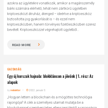
azokra az ügyletekre vonatkozik, amikor a magánszemély
bárki számára elérhető, tehát nem zártkörű ügyletben
kriptoeszközt átruház, átenged – ideértve a kriptoeszköz
biztosította jog gyakorlását is – és ezzel nem
kriptoeszközben, hanem törvényes fizetőeszközben szerez
bevételt. Kriptoeszközzel végrehajtott ügyletből...
READ MORE
GAZDASÁG
Egy új korszak hajnala: blokkláncon a jövőnk | 1. rész: Az
alapok
by
redaktor
2022. január 3.
„Hogyan lettem a blockchain és a mögöttes technológia
rajongója? A cikk a személyes utamat mutatja be a
blockchainnel szembeni teljes ellenszegüléstől a rajongásig.