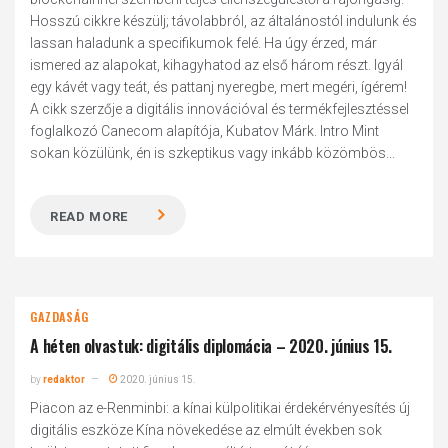
Hosszú cikkre készülj; távolabbról, az általánostól indulunk és
lassan haladunk a specifikumok felé. Ha úgy érzed, már
ismered az alapokat, kihagyhatod az első három részt. Igyál
egy kávét vagy teát, és pattanj nyeregbe, mert megéri, ígérem!
A cikk szerzője a digitális innovációval és termékfejlesztéssel
foglalkozó Canecom alapítója, Kubatov Márk. Intro Mint
sokan közülünk, én is szkeptikus vagy inkább közömbös...
READ MORE
GAZDASÁG
A héten olvastuk: digitális diplomácia – 2020. június 15.
by
redaktor
2020. június 15.
Piacon az e-Renminbi: a kínai külpolitikai érdekérvényesítés új
digitális eszköze Kína növekedése az elmúlt években sok