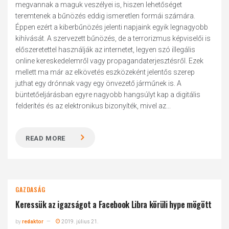
megvannak a maguk veszélyei is, hiszen lehetőséget
teremtenek a bűnözés eddig ismeretlen formái számára.
Éppen ezért a kiberbűnözés jelenti napjaink egyik legnagyobb
kihívását. A szervezett bűnözés, de a terrorizmus képviselői is
előszeretettel használják az internetet, legyen szó illegális
online kereskedelemről vagy propagandaterjesztésről. Ezek
mellett ma már az elkövetés eszközeként jelentős szerep
juthat egy drónnak vagy egy önvezető járműnek is. A
büntetőeljárásban egyre nagyobb hangsúlyt kap a digitális
felderítés és az elektronikus bizonyíték, mivel az...
READ MORE
GAZDASÁG
Keressük az igazságot a Facebook Libra körüli hype mögött
by
redaktor
2019. július 21.