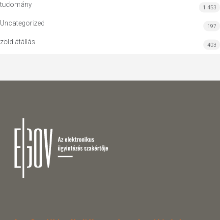
tudomány
1 453
Uncategorized
197
zöld átállás
403