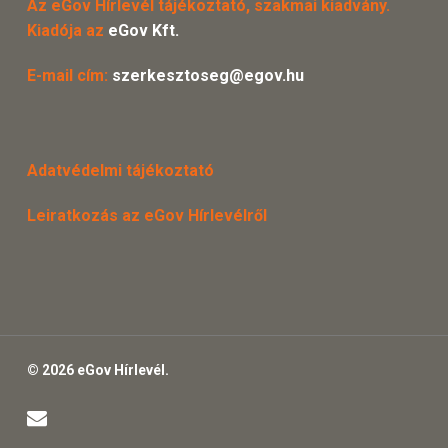
Az eGov Hírlevél tájékoztató, szakmai kiadvány.
Kiadója az
eGov Kft.
E-mail cím:
szerkesztoseg@egov.hu
Adatvédelmi tájékoztató
Leiratkozás az eGov Hírlevélről
© 2026 eGov Hírlevél.
email