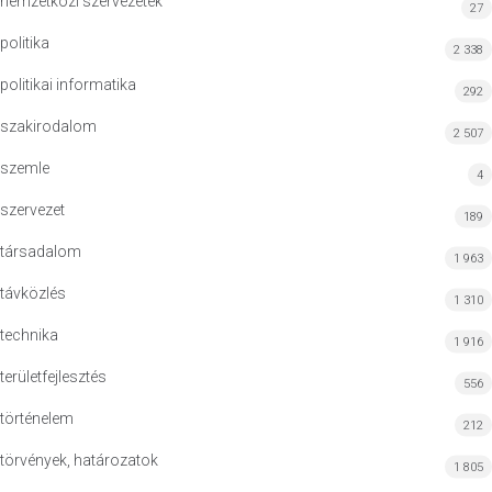
nemzetközi szervezetek
27
politika
2 338
politikai informatika
292
szakirodalom
2 507
szemle
4
szervezet
189
társadalom
1 963
távközlés
1 310
technika
1 916
területfejlesztés
556
történelem
212
törvények, határozatok
1 805