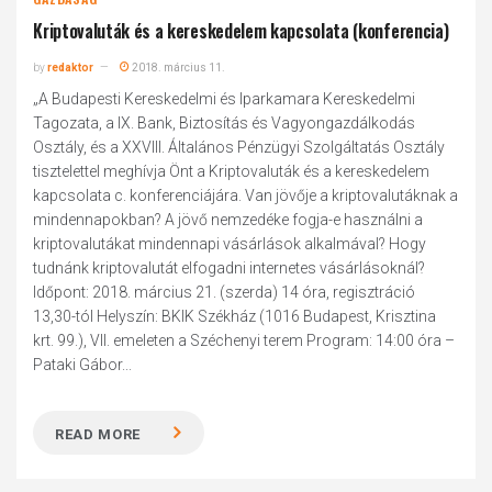
Kriptovaluták és a kereskedelem kapcsolata (konferencia)
by
redaktor
2018. március 11.
„A Budapesti Kereskedelmi és Iparkamara Kereskedelmi
Tagozata, a IX. Bank, Biztosítás és Vagyongazdálkodás
Osztály, és a XXVIII. Általános Pénzügyi Szolgáltatás Osztály
tisztelettel meghívja Önt a Kriptovaluták és a kereskedelem
kapcsolata c. konferenciájára. Van jövője a kriptovalutáknak a
mindennapokban? A jövő nemzedéke fogja-e használni a
kriptovalutákat mindennapi vásárlások alkalmával? Hogy
tudnánk kriptovalutát elfogadni internetes vásárlásoknál?
Időpont: 2018. március 21. (szerda) 14 óra, regisztráció
13,30-tól Helyszín: BKIK Székház (1016 Budapest, Krisztina
krt. 99.), VII. emeleten a Széchenyi terem Program: 14:00 óra –
Pataki Gábor...
READ MORE