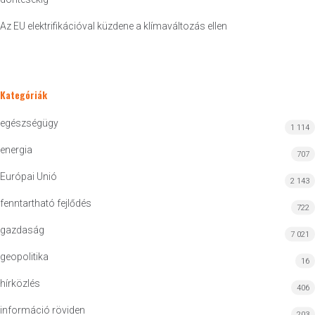
Az EU elektrifikációval küzdene a klímaváltozás ellen
Kategóriák
egészségügy
1 114
energia
707
Európai Unió
2 143
fenntartható fejlődés
722
gazdaság
7 021
geopolitika
16
hírközlés
406
információ röviden
203