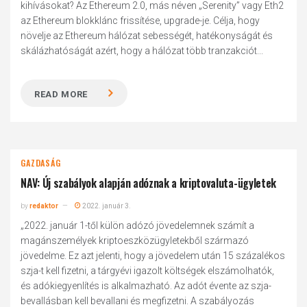
kihívásokat? Az Ethereum 2.0, más néven „Serenity” vagy Eth2
az Ethereum blokklánc frissítése, upgrade-je. Célja, hogy
növelje az Ethereum hálózat sebességét, hatékonyságát és
skálázhatóságát azért, hogy a hálózat több tranzakciót...
READ MORE
GAZDASÁG
NAV: Új szabályok alapján adóznak a kriptovaluta-ügyletek
by
redaktor
2022. január 3.
„2022. január 1-től külön adózó jövedelemnek számít a
magánszemélyek kriptoeszközügyletekből származó
jövedelme. Ez azt jelenti, hogy a jövedelem után 15 százalékos
szja-t kell fizetni, a tárgyévi igazolt költségek elszámolhatók,
és adókiegyenlítés is alkalmazható. Az adót évente az szja-
bevallásban kell bevallani és megfizetni. A szabályozás