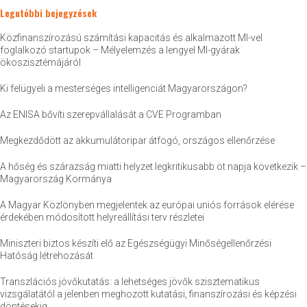
Legutóbbi bejegyzések
Közfinanszírozású számítási kapacitás és alkalmazott MI-vel
foglalkozó startupok – Mélyelemzés a lengyel MI-gyárak
ökoszisztémájáról
Ki felügyeli a mesterséges intelligenciát Magyarországon?
Az ENISA bővíti szerepvállalását a CVE Programban
Megkezdődött az akkumulátoripar átfogó, országos ellenőrzése
A hőség és szárazság miatti helyzet legkritikusabb öt napja következik –
Magyarország Kormánya
A Magyar Közlönyben megjelentek az európai uniós források elérése
érdekében módosított helyreállítási terv részletei
Miniszteri biztos készíti elő az Egészségügyi Minőségellenőrzési
Hatóság létrehozását
Transzlációs jövőkutatás: a lehetséges jövők szisztematikus
vizsgálatától a jelenben meghozott kutatási, finanszírozási és képzési
döntésekig