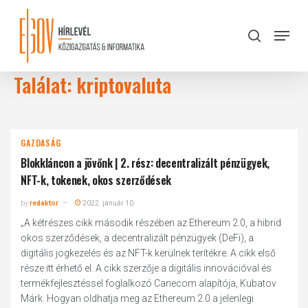
Skip
to
Menu
search
main
Close
content
Menu
Találat: kriptovaluta
GAZDASÁG
Blokkláncon a jövőnk | 2. rész: decentralizált pénzügyek,
NFT-k, tokenek, okos szerződések
by
redaktor
2022. január 10.
„A kétrészes cikk második részében az Ethereum 2.0, a hibrid
okos szerződések, a decentralizált pénzügyek (DeFi), a
digitális jogkezelés és az NFT-k kerülnek terítékre. A cikk első
része itt érhető el. A cikk szerzője a digitális innovációval és
termékfejlesztéssel foglalkozó Canecom alapítója, Kubatov
Márk. Hogyan oldhatja meg az Ethereum 2.0 a jelenlegi