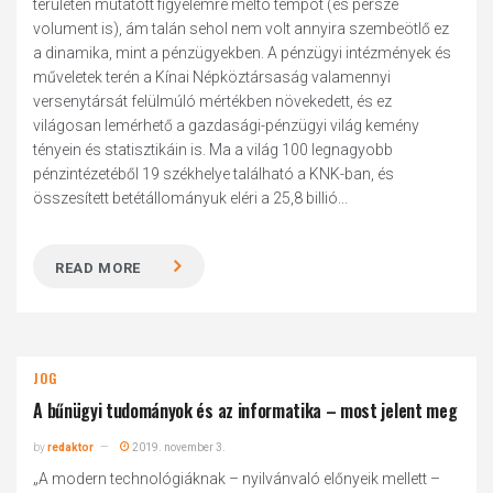
területen mutatott figyelemre méltó tempót (és persze
volument is), ám talán sehol nem volt annyira szembeötlő ez
a dinamika, mint a pénzügyekben. A pénzügyi intézmények és
műveletek terén a Kínai Népköztársaság valamennyi
versenytársát felülmúló mértékben növekedett, és ez
világosan lemérhető a gazdasági-pénzügyi világ kemény
tényein és statisztikáin is. Ma a világ 100 legnagyobb
pénzintézetéből 19 székhelye található a KNK-ban, és
összesített betétállományuk eléri a 25,8 billió...
READ MORE
JOG
A bűnügyi tudományok és az informatika – most jelent meg
by
redaktor
2019. november 3.
„A modern technológiáknak – nyilvánvaló előnyeik mellett –