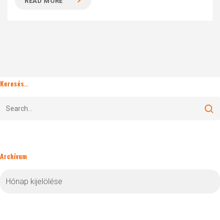
READ MORE
Keresés..
Archívum
Archívum