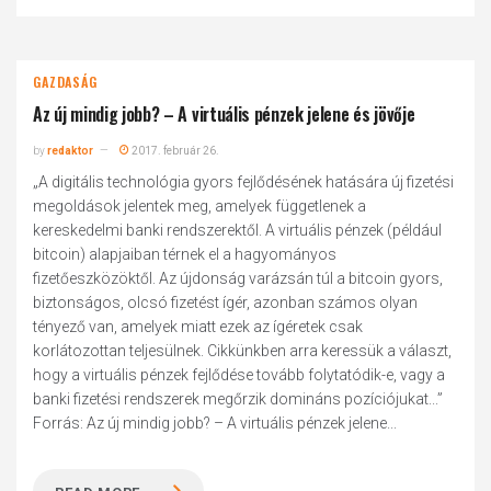
GAZDASÁG
Az új mindig jobb? – A virtuális pénzek jelene és jövője
by
redaktor
2017. február 26.
„A digitális technológia gyors fejlődésének hatására új fizetési
megoldások jelentek meg, amelyek függetlenek a
kereskedelmi banki rendszerektől. A virtuális pénzek (például
bitcoin) alapjaiban térnek el a hagyományos
fizetőeszközöktől. Az újdonság varázsán túl a bitcoin gyors,
biztonságos, olcsó fizetést ígér, azonban számos olyan
tényező van, amelyek miatt ezek az ígéretek csak
korlátozottan teljesülnek. Cikkünkben arra keressük a választ,
hogy a virtuális pénzek fejlődése tovább folytatódik-e, vagy a
banki fizetési rendszerek megőrzik domináns pozíciójukat...”
Forrás: Az új mindig jobb? – A virtuális pénzek jelene...