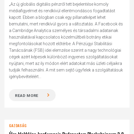
„Az új globális digitális pénzről tett bejelentése komoly
médiafigyelmet és rendkívül ellentmondásos fogadtatást
kapott. Ebben a blogban csak egy pillanatképet lehet
bemutatni, mert rendkívül gyors a változtatás. A Facebook és
a Cambridge Analytica személyes és társadalmi adatainak
használatával kapcsolatos közelmúltbeli botrány etikai
megfontolásokat hozott előtérbe. A Pénzügyi Stabilitási
Tanácsának (FSB) idei elemzése szerint a nagy technológiai
cégek azért képesek különböző ingyenes szolgáltatásokat
nyújtani, mert az ily módon elért adatokat más üzleti céljaikra
tudják felhasználni. A mit sem sejtő ügyfelek a szolgáltatásuk
igénybevételéért...
READ MORE
GAZDASÁG