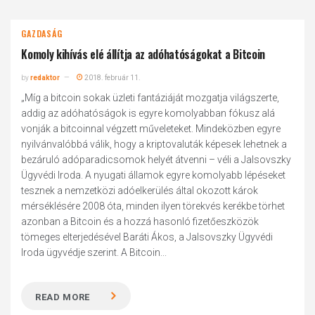
GAZDASÁG
Komoly kihívás elé állítja az adóhatóságokat a Bitcoin
by
redaktor
2018. február 11.
„Míg a bitcoin sokak üzleti fantáziáját mozgatja világszerte,
addig az adóhatóságok is egyre komolyabban fókusz alá
vonják a bitcoinnal végzett műveleteket. Mindeközben egyre
nyilvánvalóbbá válik, hogy a kriptovaluták képesek lehetnek a
bezáruló adóparadicsomok helyét átvenni – véli a Jalsovszky
Ügyvédi Iroda. A nyugati államok egyre komolyabb lépéseket
tesznek a nemzetközi adóelkerülés által okozott károk
mérséklésére 2008 óta, minden ilyen törekvés kerékbe törhet
azonban a Bitcoin és a hozzá hasonló fizetőeszközök
tömeges elterjedésével Baráti Ákos, a Jalsovszky Ügyvédi
Iroda ügyvédje szerint. A Bitcoin...
READ MORE