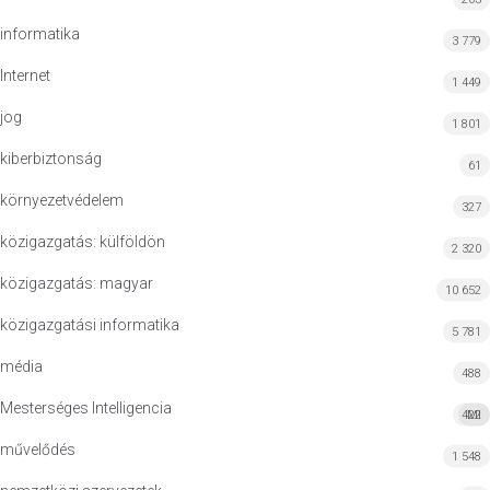
informatika
3 779
Internet
1 449
jog
1 801
kiberbiztonság
61
környezetvédelem
327
közigazgatás: külföldön
2 320
közigazgatás: magyar
10 652
közigazgatási informatika
5 781
média
488
Mesterséges Intelligencia
422
MI
művelődés
1 548