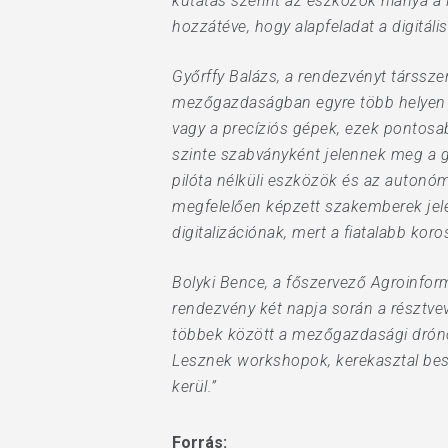
kutatás szerint az eszközök hiánya a 
hozzátéve, hogy alapfeladat a digitáli
Győrffy Balázs, a rendezvényt társs
mezőgazdaságban egyre több helyen 
vagy a precíziós gépek, ezek pontos
szinte szabványként jelennek meg a 
pilóta nélküli eszközök és az auton
megfelelően képzett szakemberek jelen
digitalizációnak, mert a fiatalabb ko
Bolyki Bence, a főszervező Agroinfor
rendezvény két napja során a résztvev
többek között a mezőgazdasági drónok
Lesznek workshopok, kerekasztal bes
kerül.”
Forrás: