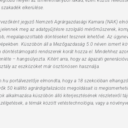
legtöbb helyen az ismerethiányból fakad, ezért közös felelőss
s szakadék elkerülése.
zervezőként jegyző Nemzeti Agrárgazdasági Kamara (NAK) elnö
jelennek meg az adatgyűjtésre szolgáló mérőműszerek, kom
abb, megalapozottabb döntéseket tesznek lehetővé. Az úgyne
gépekben. Küszöbön áll a Mezőgazdaság 5.0 néven ismert köve
óm döntéstámogató rendszerek korát hozza el. Mindehhez azon
léte – hangsúlyozta. Kitért arra, hogy az ágazati generációvá
rosztály az eszközöket már ösztönösen használja.
m.hu portálvezetője elmondta, hogy a 18 szekcióban elhangzó
ők 50 kiállító agrárdigitalizációs megoldásait is megismerheti
 alkalmazása küszöbön álló kiterjesztésének részleteiről t
zélgetések, a témák között vetéstechnológia, vagy a növényv