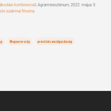
álkodási konferenciát
; Agrárminisztérium; 2022. május 3.
ciós szakmai fóruma
ág
Magyarország
precíziós mezőgazdaság