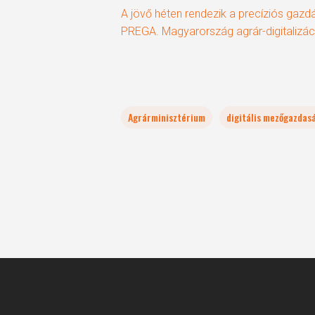
A jövő héten rendezik a precíziós gazd
PREGA. Magyarország agrár-digitalizá
Agrárminisztérium
digitális mezőgazdas