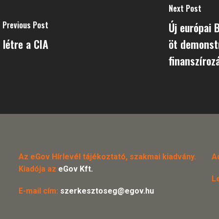
Next Post
Previous Post
Új európai 
 létre a CIA
öt demonstr
finanszíroz
Az eGov Hírlevél tájékoztató, szakmai kiadvány.
A
Kiadója az
eGov Kft.
L
E-mail cím:
szerkesztoseg@egov.hu