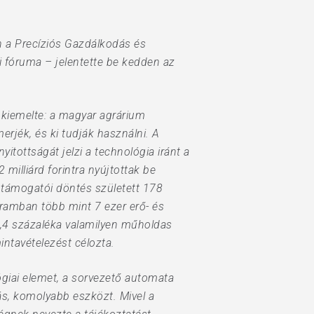
 a Precíziós Gazdálkodás és
ai fóruma – jelentette be kedden az
 kiemelte: a magyar agrárium
rjék, és ki tudják használni. A
tottságát jelzi a technológia iránt a
milliárd forintra nyújtottak be
0 támogatói döntés született 178
ogramban több mint 7 ezer erő- és
,4 százaléka valamilyen műholdas
intavételezést célozta.
ógiai elemet, a sorvezető automata
s, komolyabb eszközt. Mivel a