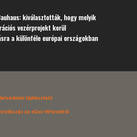
Bauhaus: kiválasztották, hogy melyik
ációs vezérprojekt kerül
ásra a különféle európai országokban
datvédelmi tájékoztató
eiratkozás az eGov Hírlevélről