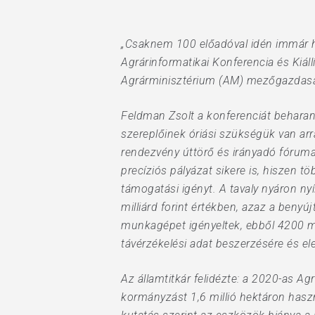
Hit enter to search or ESC to close
„Csaknem 100 előadóval idén immár 
Agrárinformatikai Konferencia és Kiál
Agrárminisztérium (AM) mezőgazdaságér
Feldman Zsolt a konferenciát beharan
szereplőinek óriási szükségük van arr
rendezvény úttörő és irányadó fóruma 
precíziós pályázat sikere is, hiszen t
támogatási igényt. A tavaly nyáron n
milliárd forint értékben, azaz a benyú
munkagépet igényeltek, ebből 4200 m
távérzékelési adat beszerzésére és el
Az államtitkár felidézte: a 2020-as A
kormányzást 1,6 millió hektáron hasz