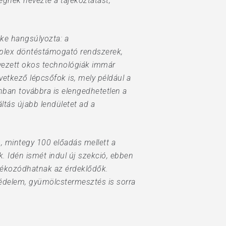
égnek nevezte a tájékoztatást,
ke hangsúlyozta: a
plex döntéstámogató rendszerek,
vezett okos technológiák immár
tkező lépcsőfok is, mely például a
ban továbbra is elengedhetetlen a
ltás újabb lendületet ad a
, mintegy 100 előadás mellett a
k. Idén ismét indul új szekció, ebben
ájékozódhatnak az érdeklődők.
édelem, gyümölcstermesztés is sorra