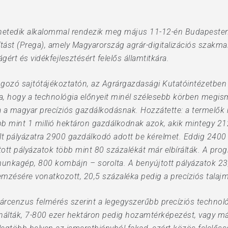
hetedik alkalommal rendezik meg május 11-12-én Budapesten
lítást (Prega), amely Magyarország agrár-digitalizációs szakm
t és vidékfejlesztésért felelős államtitkára.
gozó sajtótájékoztatón, az Agrárgazdasági Kutatóintézetben
a, hogy a technológia előnyeit minél szélesebb körben megisme
a magyar precíziós gazdálkodásnak. Hozzátette: a termelők nyi
öbb mint 1 millió hektáron gazdálkodnak azok, akik mintegy 212 
yílt pályázatra 2900 gazdálkodó adott be kérelmet. Eddig 240
jtott pályázatok több mint 80 százalékát már elbírálták. A pr
unkagép, 800 kombájn – sorolta. A benyújtott pályázatok 23
emzésére vonatkozott, 20,5 százaléka pedig a precíziós talajm
grárcenzus felmérés szerint a legegyszerűbb precíziós technol
nálták, 7-800 ezer hektáron pedig hozamtérképezést, vagy má