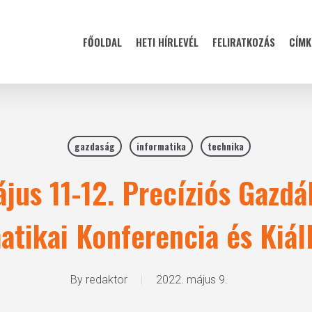
FŐOLDAL
HETI HÍRLEVÉL
FELIRATKOZÁS
CÍMK
gazdaság
informatika
technika
jus 11-12. Precíziós Gazdá
atikai Konferencia és Kiáll
By
redaktor
2022. május 9.