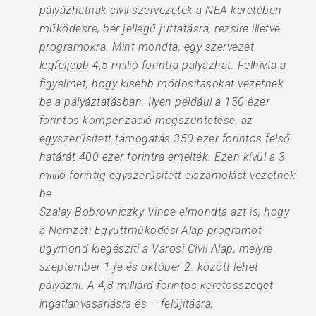
pályázhatnak civil szervezetek a NEA keretében
működésre, bér jellegű juttatásra, rezsire illetve
programokra. Mint mondta, egy szervezet
legfeljebb 4,5 millió forintra pályázhat. Felhívta a
figyelmet, hogy kisebb módosításokat vezetnek
be a pályáztatásban. Ilyen például a 150 ezer
forintos kompenzáció megszüntetése, az
egyszerűsített támogatás 350 ezer forintos felső
határát 400 ezer forintra emelték. Ezen kívül a 3
millió forintig egyszerűsített elszámolást vezetnek
be.
Szalay-Bobrovniczky Vince elmondta azt is, hogy
a Nemzeti Együttműködési Alap programot
úgymond kiegészíti a Városi Civil Alap, melyre
szeptember 1-je és október 2. között lehet
pályázni. A 4,8 milliárd forintos keretösszeget
ingatlanvásárlásra és – felújításra,