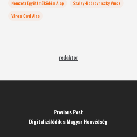
Nemzeti Együttműködési Alap
Szalay-Bobrovniczky Vince
Városi Civil Alap
redaktor
Previous Post
Digitalizálódik a Magyar Honvédség