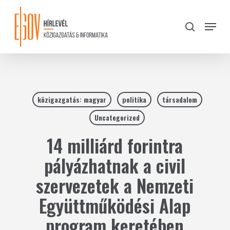
Skip
to
Menu
search
main
Close
content
Menu
közigazgatás: magyar
politika
társadalom
Uncategorized
14 milliárd forintra
pályázhatnak a civil
szervezetek a Nemzeti
Együttműködési Alap
program keretében