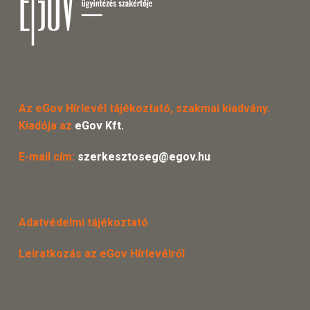
Az eGov Hírlevél tájékoztató, szakmai kiadvány.
Kiadója az
eGov Kft.
E-mail cím:
szerkesztoseg@egov.hu
Adatvédelmi tájékoztató
Leiratkozás az eGov Hírlevélről