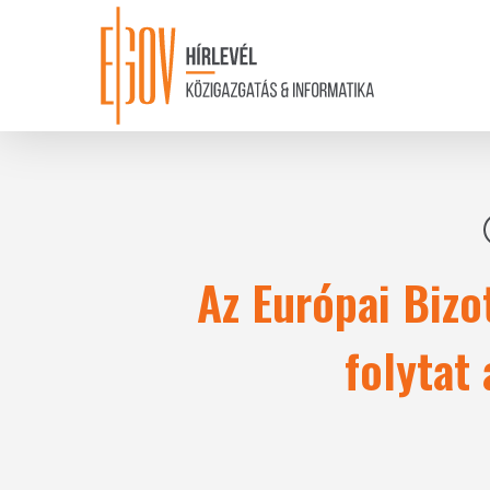
Skip
to
main
content
Az Európai Biz
folytat