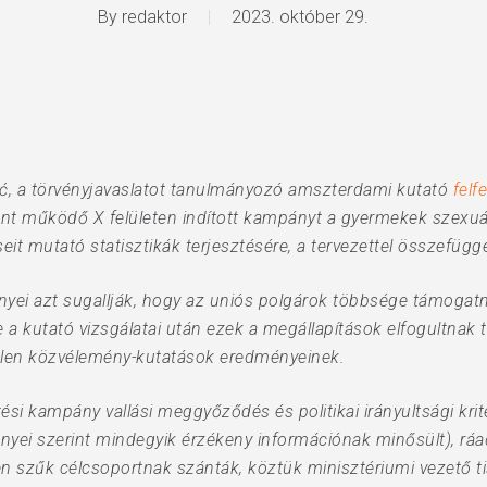
By
redaktor
2023. október 29.
ić, a törvényjavaslatot tanulmányozó amszterdami kutató
felf
ént működő X felületen indított kampányt a gyermekek szexuáli
it mutató statisztikák terjesztésére, a tervezettel összefügg
yei azt sugallják, hogy az uniós polgárok többsége támogatn
a kutató vizsgálatai után ezek a megállapítások elfogultnak t
len közvélemény-kutatások eredményeinek.
ési kampány vallási meggyőződés és politikai irányultsági kri
nyei szerint mindegyik érzékeny információnak minősült), ráa
etten szűk célcsoportnak szánták, köztük minisztériumi vezető t