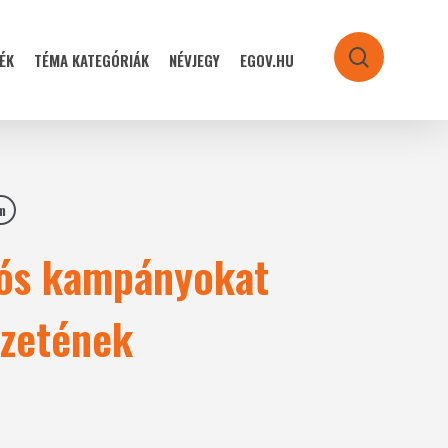
ÉK
TÉMA KATEGÓRIÁK
NÉVJEGY
EGOV.HU
search
m
iós kampányokat
ezetének