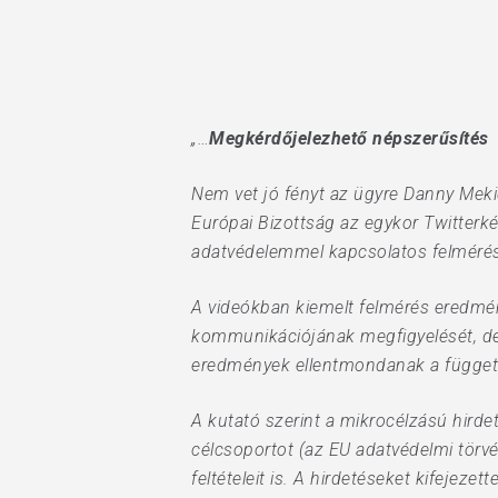
Hit enter to search or ESC to close
„…
Megkérdőjelezhető népszerűsítés
Nem vet jó fényt az ügyre Danny Mek
Európai Bizottság az egykor Twitterk
adatvédelemmel kapcsolatos felmérése
A videókban kiemelt felmérés eredmén
kommunikációjának megfigyelését, de 
eredmények ellentmondanak a függet
A kutató szerint a mikrocélzású hirdet
célcsoportot (az EU adatvédelmi törvé
feltételeit is. A hirdetéseket kifejez