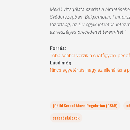
Mekić vizsgálata szerint a hirdetéseke
Svédországban, Belgiumban, Finnorszá
Bizottság, az EU egyik jelentős intéz
az veszélyes precedenst teremthet.”
Forrás:
Több sebből vérzik a chatfigyelő, pedof
Lásd még:
Nincs egyetértés, nagy az ellenállás a
(Child Sexual Abuse Regulation (CSAR)
a
szabadságjogok