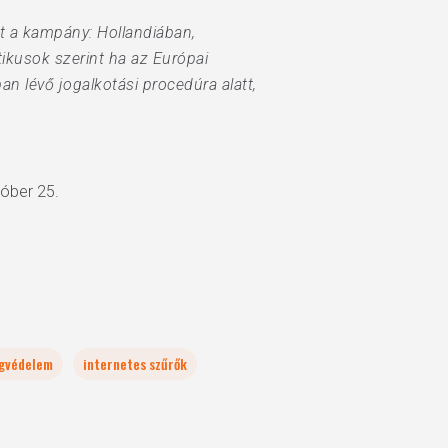
ott a kampány: Hollandiában,
ikusok szerint ha az Európai
n lévő jogalkotási procedúra alatt,
óber 25.
ágvédelem
internetes szűrők