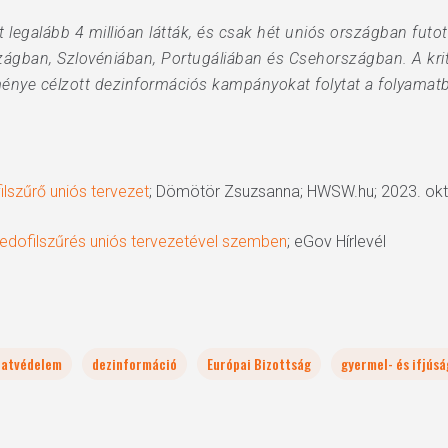
t legalább 4 millióan látták, és csak hét uniós országban fut
gban, Szlovéniában, Portugáliában és Csehországban. A krit
ménye célzott dezinformációs kampányokat folytat a folyamatba
ilszűrő uniós tervezet
; Dömötör Zsuzsanna; HWSW.hu; 2023. okt
 pedofilszűrés uniós tervezetével szemben
; eGov Hírlevél
datvédelem
dezinformáció
Európai Bizottság
gyermel- és ifjús