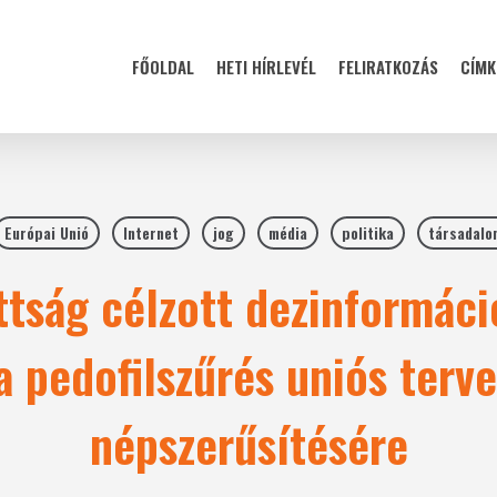
FŐOLDAL
HETI HÍRLEVÉL
FELIRATKOZÁS
CÍMK
Európai Unió
Internet
jog
média
politika
társadalo
ottság célzott dezinformác
 a pedofilszűrés uniós terv
népszerűsítésére