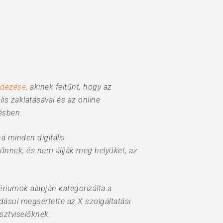
edezése
, akinek feltűnt, hogy az
s zaklatásával és az online
ésben.
á minden digitális
űnnek, és nem állják meg helyüket, az
tériumok alapján kategorizálta a
dásul megsértette az X szolgáltatási
isztviselőknek.