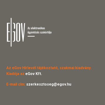
Az eGov Hírlevél tájékoztató, szakmai kiadvány.
Kiadója az
eGov Kft.
E-mail cím:
szerkesztoseg@egov.hu