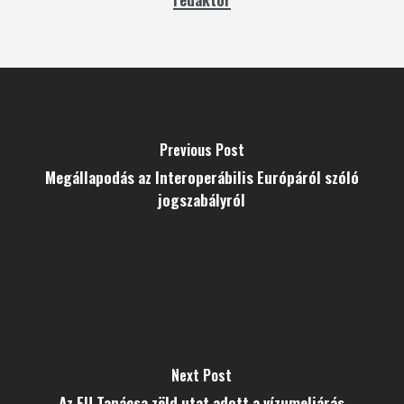
Previous Post
Megállapodás az Interoperábilis Európáról szóló
jogszabályról
Next Post
Az EU Tanácsa zöld utat adott a vízumeljárás