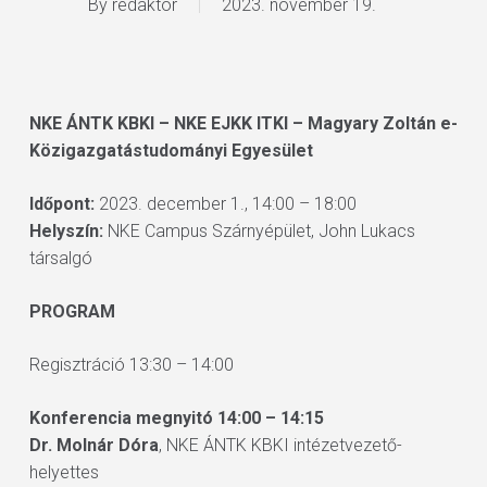
By
redaktor
2023. november 19.
NKE ÁNTK KBKI – NKE EJKK ITKI – Magyary Zoltán e-
Közigazgatástudományi Egyesület
Időpont:
2023. december 1., 14:00 – 18:00
Helyszín:
NKE Campus Szárnyépület, John Lukacs
társalgó
PROGRAM
Regisztráció 13:30 – 14:00
Konferencia megnyitó
14:00 – 14:15
Dr. Molnár Dóra
, NKE ÁNTK KBKI intézetvezető-
helyettes