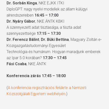
Dr. Sorbán Kinga
, NKE EJKK ITKI
DiploGPT: nagy nyelvi modellek az állam külügyi
alrendszereiben
16:45 – 17:00
Dr. Nyáry Gábor
, NKE ÁNTK KBKI
A szennyezett adat tisztasága, a tiszta adat
szennyezettsége
17:15 – 17:30
Dr. Ferencz Bálint
,
Dr. Büki Bettina
, Magyary Zoltán e-
Közigazgatástudományi Egyesület
Technológia és humánum. Hogyan maradjunk emberek
az Ipar 5.0 korában?
17:30 – 17:45
Fási Csaba
, NKE ÁNTK
Konferencia zárás 17:45 – 18:00
(
A konferencia regisztrációs felülete a Nemzeti
Közszolgálati Egyetem webhelyén
.)