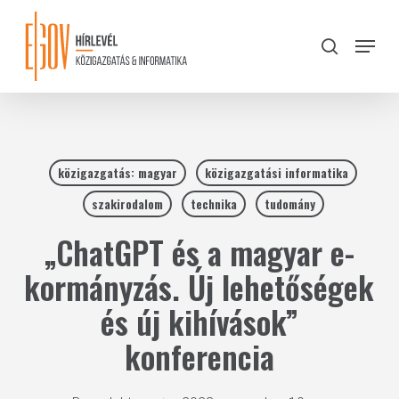
Skip
to
Menu
search
main
Close
content
Menu
közigazgatás: magyar
közigazgatási informatika
szakirodalom
technika
tudomány
„ChatGPT és a magyar e-
kormányzás. Új lehetőségek
és új kihívások”
konferencia