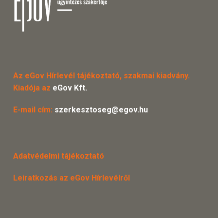
Az eGov Hírlevél tájékoztató, szakmai kiadvány.
Kiadója az
eGov Kft.
E-mail cím:
szerkesztoseg@egov.hu
Adatvédelmi tájékoztató
Leiratkozás az eGov Hírlevélről