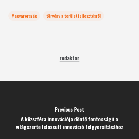
Magyarország
törvény a területfejlesztésről
redaktor
Previous Post
A közszféra innovációja döntő fontosságú a
világszerte lelassult innováció felgyorsításához