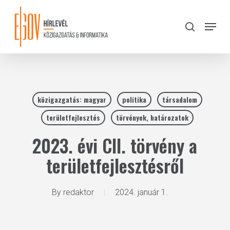
Skip
to
Menu
search
main
Close
content
Menu
közigazgatás: magyar
politika
társadalom
területfejlesztés
törvények, határozatok
2023. évi CII. törvény a
területfejlesztésről
By
redaktor
2024. január 1.