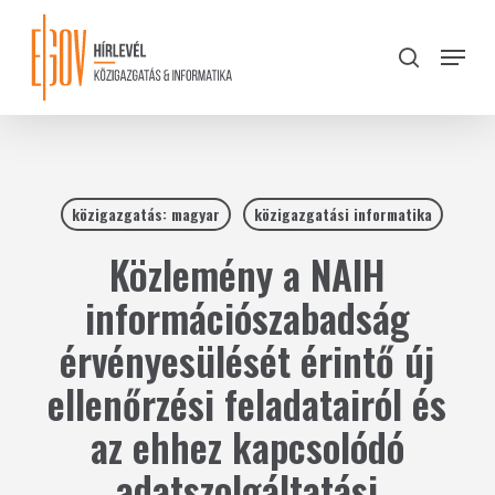
Skip
to
Menu
search
main
Close
content
Menu
közigazgatás: magyar
közigazgatási informatika
Közlemény a NAIH
információszabadság
érvényesülését érintő új
ellenőrzési feladatairól és
az ehhez kapcsolódó
adatszolgáltatási