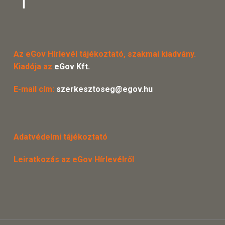
Az eGov Hírlevél tájékoztató, szakmai kiadvány.
Kiadója az
eGov Kft.
E-mail cím:
szerkesztoseg@egov.hu
Adatvédelmi tájékoztató
Leiratkozás az eGov Hírlevélről