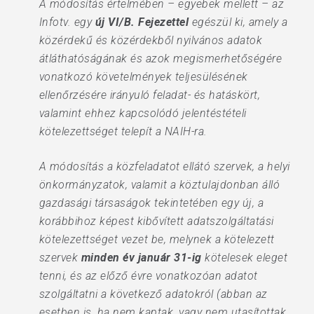
A módosítás értelmében – egyebek mellett – az
Infotv. egy
új VI/B. Fejezettel
egészül ki, amely a
közérdekű és közérdekből nyilvános adatok
átláthatóságának és azok megismerhetőségére
vonatkozó követelmények teljesülésének
ellenőrzésére irányuló feladat- és hatáskört,
valamint ehhez kapcsolódó jelentéstételi
kötelezettséget telepít a NAIH-ra.
A módosítás a közfeladatot ellátó szervek, a helyi
önkormányzatok, valamit a köztulajdonban álló
gazdasági társaságok tekintetében egy új, a
korábbihoz képest kibővített adatszolgáltatási
kötelezettséget vezet be, melynek a kötelezett
szervek
minden év január 31-ig
kötelesek eleget
tenni, és az előző évre vonatkozóan adatot
szolgáltatni a következő adatokról (abban az
esetben is, ha nem kaptak, vagy nem utasítottak