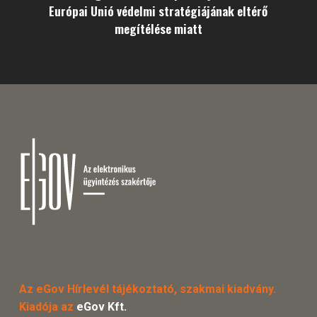
Európai Unió védelmi stratégiájának eltérő
megítélése miatt
Az eGov Hírlevél tájékoztató, szakmai kiadvány.
Kiadója az
eGov Kft.