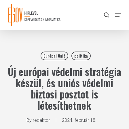
Skip
to
Menu
search
main
Close
content
Menu
Európai Unió
politika
Új európai védelmi stratégia
készül, és uniós védelmi
biztosi posztot is
létesíthetnek
By
redaktor
2024. február 18.