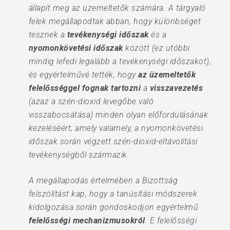
állapít meg az üzemeltetők számára. A tárgyaló
felek megállapodtak abban, hogy különbséget
tesznek a
tevékenységi időszak
és a
nyomonkövetési időszak
között (ez utóbbi
mindig lefedi legalább a tevékenységi időszakot),
és egyértelművé tették, hogy
az üzemeltetők
felelősséggel fognak tartozni
a
visszavezetés
(azaz a szén-dioxid levegőbe való
visszabocsátása) minden olyan előfordulásának
kezeléséért, amely valamely, a nyomonkövetési
időszak során végzett szén-dioxid-eltávolítási
tevékenységből származik.
A megállapodás értelmében a Bizottság
felszólítást kap, hogy a tanúsítási módszerek
kidolgozása során gondoskodjon egyértelmű
felelősségi mechanizmusokról
. E felelősségi