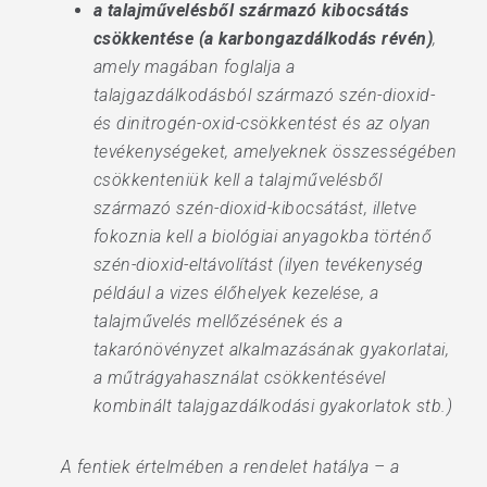
a talajművelésből származó kibocsátás
csökkentése (a karbongazdálkodás révén)
,
amely magában foglalja a
talajgazdálkodásból származó szén-dioxid-
és dinitrogén-oxid-csökkentést és az olyan
tevékenységeket, amelyeknek összességében
csökkenteniük kell a talajművelésből
származó szén-dioxid-kibocsátást, illetve
fokoznia kell a biológiai anyagokba történő
szén-dioxid-eltávolítást (ilyen tevékenység
például a vizes élőhelyek kezelése, a
talajművelés mellőzésének és a
takarónövényzet alkalmazásának gyakorlatai,
a műtrágyahasználat csökkentésével
kombinált talajgazdálkodási gyakorlatok stb.)
A fentiek értelmében a rendelet hatálya – a