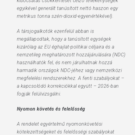
kibocsátás csökkentését célzó tevékenységek
egyikével generált tanúsított nettó haszon egy
metrikus tonna szén-dioxid-egyenértékével).
A társjogalkotók ezenfelül abban is
megállapodtak, hogy a tanúsított egységek
kizárólag az EU éghajlat-politikai céljaira és a
nemzetileg meghatározott hozzájárulására (NDC)
használhatók fel, és nem járulhatnak hozzá
harmadik országok NDC-jéhez vagy nemzetközi
megfelelési rendszerekhez. A fenti szabályokat –
a kapcsolódó korrekciókkal együtt – 2026-ban
fogják felülvizsgálni.
Nyomon követés és felelősség
A rendelet egyértelmű nyomonkövetési
kötelezettségeket és felelősségi szabályokat