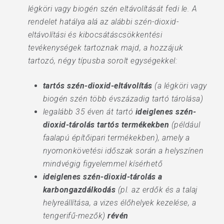
légköri vagy biogén szén eltávolítását fedi le. A
rendelet hatálya alá az alábbi szén-dioxid-
eltávolítási és kibocsátáscsökkentési
tevékenységek tartoznak majd, a hozzájuk
tartozó, négy típusba sorolt egységekkel:
tartós szén-dioxid-eltávolítás
(a légköri vagy
biogén szén több évszázadig tartó tárolása)
legalább 35 éven át tartó
ideiglenes szén-
dioxid-tárolás tartós termékekben
(például
faalapú építőipari termékekben), amely a
nyomonkövetési időszak során a helyszínen
mindvégig figyelemmel kísérhető
ideiglenes szén-dioxid-tárolás a
karbongazdálkodás
(pl. az erdők és a talaj
helyreállítása, a vizes élőhelyek kezelése, a
tengerifű-mezők)
révén