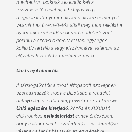
mechanizmusoknak kezelniük kell a
visszavezetés eseteit, a hiányos vagy
megszakított nyomon követés következményeit,
valamint az üzemeltetők általi meg nem felelést a
nyomonkövetési időszak során. Idetartozhat
például a szén-dioxid-eltávolítási egységek
kollektív tartaléka vagy elszámolása, valamint az
előzetes biztosítási mechanizmusok.
Uniós nyilvántartás
A társjogalkotók a most elfogadott szövegben
szorgalmazzák, hogy a Bizottság a rendelet
hatálybalépése után négy évvel hozzon létre
az
Unió egészére kiterjedő
, közös és átlátható
elektronikus
nyilvántartást
annak érdekében,
hogy nyilvánosan hozzáférhetővé és elérhetővé
váljanak a tanúsítással és az egységekkel