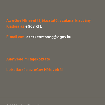
Az eGov Hírlevél tájékoztató, szakmai kiadvány.
Kiadója az
eGov Kft.
E-mail cím:
szerkesztoseg@egov.hu
Adatvédelmi tájékoztató
Leiratkozás az eGov Hírlevélről