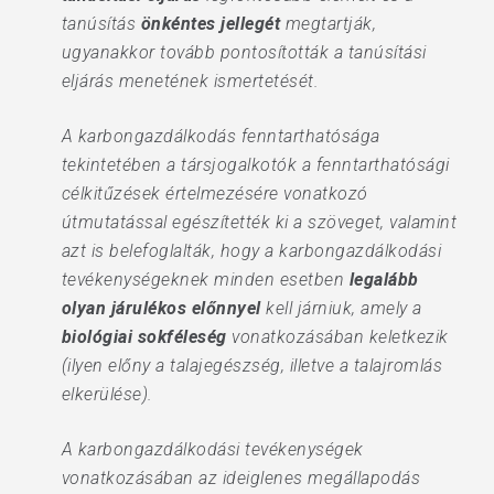
tanúsítás
önkéntes jellegét
megtartják,
ugyanakkor tovább pontosították a tanúsítási
eljárás menetének ismertetését.
A karbongazdálkodás fenntarthatósága
tekintetében a társjogalkotók a fenntarthatósági
célkitűzések értelmezésére vonatkozó
útmutatással egészítették ki a szöveget, valamint
azt is belefoglalták, hogy a karbongazdálkodási
tevékenységeknek minden esetben
legalább
olyan járulékos előnnyel
kell járniuk, amely a
biológiai sokféleség
vonatkozásában keletkezik
(ilyen előny a talajegészség, illetve a talajromlás
elkerülése).
A karbongazdálkodási tevékenységek
vonatkozásában az ideiglenes megállapodás