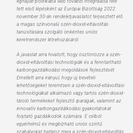
éghajlat-politikába való további integrálása felé
tett első lépésként az Európai Bizottság 2022.
november 30-án rendeletjavaslatot terjesztett elő
a magas színvonalú szén-dioxid-eltávolítás
tanúsítására szolgáló önkéntes uniós
keretrendszer létrehozásáról.
A javaslat arra hivatott, hogy ösztönözze a szén-
dioxid-eltávolítási technológiák és a fenntartható
karbongazdálkodási megoldások fejlesztését.
Emellett arra irányul, hogy új bevételi
lehetőségeket teremtsen a szén-dioxid-eltávolítási
technológiákat alkalmazó vagy tartós szén-dioxid-
tároló termékeket fejlesztő iparágak, valamint az
innovatív karbongazdálkodási gyakorlatokat
folytató gazdálkodók számára. E célból
egyértelmű és megbízható uniós szintű
szabályokat határoz meg a szén-dioxid-eltávolítás