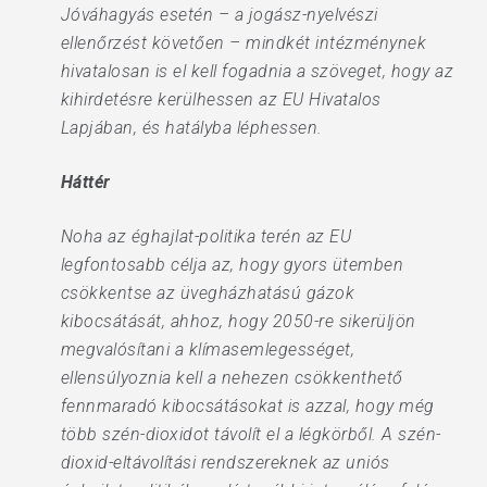
Jóváhagyás esetén – a jogász-nyelvészi
ellenőrzést követően – mindkét intézménynek
hivatalosan is el kell fogadnia a szöveget, hogy az
kihirdetésre kerülhessen az EU Hivatalos
Lapjában, és hatályba léphessen.
Háttér
Noha az éghajlat-politika terén az EU
legfontosabb célja az, hogy gyors ütemben
csökkentse az üvegházhatású gázok
kibocsátását, ahhoz, hogy 2050-re sikerüljön
megvalósítani a klímasemlegességet,
ellensúlyoznia kell a nehezen csökkenthető
fennmaradó kibocsátásokat is azzal, hogy még
több szén-dioxidot távolít el a légkörből. A szén-
dioxid-eltávolítási rendszereknek az uniós