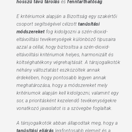
hosszú távú tárolás
és
fenntarthatóság
.
E kritériumok alapján a Bizottság egy szakértői
csoport segítségével célzott
tanúsítási
módszereket
fog kidolgozni a szén-dioxid-
eltávolítási tevékenységek különböző típusaira
azzal a céllal, hogy biztosítsa a szén-dioxid-
eltávolítási kritériumok helyes, harmonizált és
költséghatékony végrehajtását. A társjogalkotók
néhány változtatást eszközöltek annak
érdekében, hogy pontosabb legyen annak
meghatározása, hogy a módszereket mely
kritériumok alapján kell kidolgozni, valamint egy
sor, a prioritásként kezelendő tevékenységekre
vonatkozó javaslatot is a szövegbe foglaltak.
A társjogalkotók abban állapodtak meg, hogy a
tanúsítási eljárás
legfontosabb elemeit és a