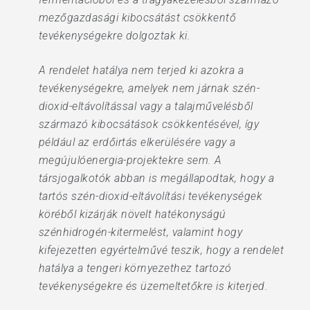
mezőgazdasági kibocsátást csökkentő
tevékenységekre dolgoztak ki.
A rendelet hatálya nem terjed ki azokra a
tevékenységekre, amelyek nem járnak szén-
dioxid-eltávolítással vagy a talajművelésből
származó kibocsátások csökkentésével, így
például az erdőirtás elkerülésére vagy a
megújulóenergia-projektekre sem. A
társjogalkotók abban is megállapodtak, hogy a
tartós szén-dioxid-eltávolítási tevékenységek
köréből kizárják növelt hatékonyságú
szénhidrogén-kitermelést, valamint hogy
kifejezetten egyértelművé teszik, hogy a rendelet
hatálya a tengeri környezethez tartozó
tevékenységekre és üzemeltetőkre is kiterjed.