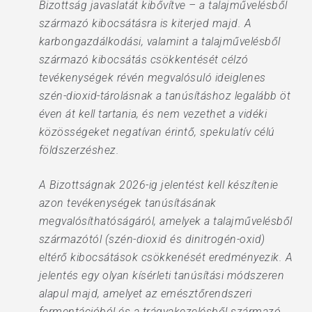
Bizottság javaslatát kibővítve – a talajművelésből
származó kibocsátásra is kiterjed majd. A
karbongazdálkodási, valamint a talajművelésből
származó kibocsátás csökkentését célzó
tevékenységek révén megvalósuló ideiglenes
szén-dioxid-tárolásnak a tanúsításhoz legalább öt
éven át kell tartania, és nem vezethet a vidéki
közösségeket negatívan érintő, spekulatív célú
földszerzéshez.
A Bizottságnak 2026-ig jelentést kell készítenie
azon tevékenységek tanúsításának
megvalósíthatóságáról, amelyek a talajművelésből
származótól (szén-dioxid és dinitrogén-oxid)
eltérő kibocsátások csökkenését eredményezik. A
jelentés egy olyan kísérleti tanúsítási módszeren
alapul majd, amelyet az emésztőrendszeri
fermentációból és a trágyakezelésből származó