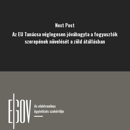
Next Post
Az EU Tanácsa véglegesen jóváhagyta a fogyasztók
szerepének növelését a zöld átállásban