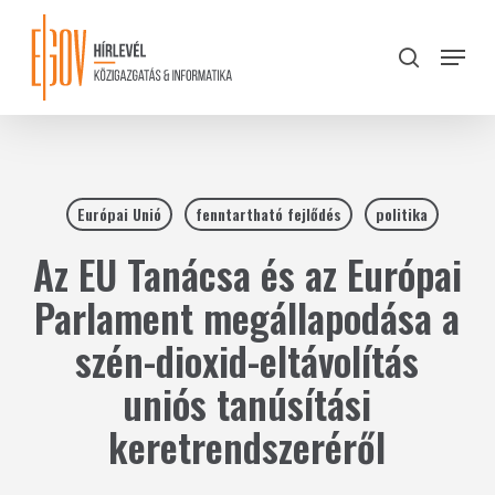
Skip
to
Menu
search
main
Close
content
Menu
Európai Unió
fenntartható fejlődés
politika
Az EU Tanácsa és az Európai
Parlament megállapodása a
szén-dioxid-eltávolítás
uniós tanúsítási
keretrendszeréről