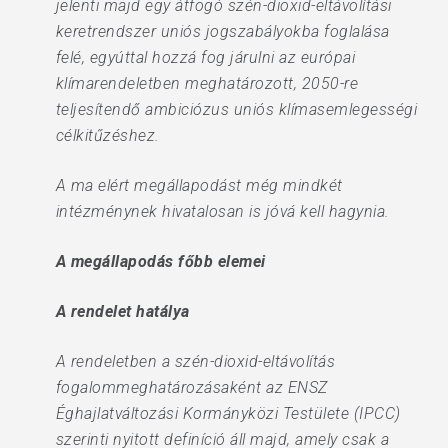
jelenti majd egy átfogó szén-dioxid-eltávolítási
keretrendszer uniós jogszabályokba foglalása
felé, egyúttal hozzá fog járulni az európai
klímarendeletben meghatározott, 2050-re
teljesítendő ambiciózus uniós klímasemlegességi
célkitűzéshez.
A ma elért megállapodást még mindkét
intézménynek hivatalosan is jóvá kell hagynia.
A megállapodás főbb elemei
A rendelet hatálya
A rendeletben a szén-dioxid-eltávolítás
fogalommeghatározásaként az ENSZ
Éghajlatváltozási Kormányközi Testülete (IPCC)
szerinti nyitott definíció áll majd, amely csak a