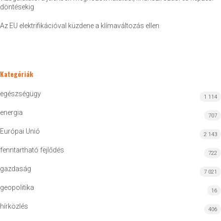
döntésekig
Az EU elektrifikációval küzdene a klímaváltozás ellen
Kategóriák
egészségügy
1 114
energia
707
Európai Unió
2 143
fenntartható fejlődés
722
gazdaság
7 021
geopolitika
16
hírközlés
406