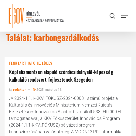
Skip
to
Menu
search
main
Close
content
Menu
Találat: karbongazdálkodás
FENNTARTHATÓ FEJLŐDÉS
Képfelismerésen alapuló széndioxidelnyelő-képesség
kalkuláló rendszert fejlesztenek Szegeden
by
redaktor
2025. március 16.
„A 2024-1.1.1-KKV_FÓKUSZ-2024-00001 számú projekt a
Kulturális és Innovációs Minisztérium Nemzeti Kutatási
Fejlesztési és Innovációs Alapból biztosított 533 940 000 Ft
támogatásával, a KKV Fókuszterületi Innovációs Program
(2024-1.1.1-KKV_FÓKUSZ) pályázati program
finanszírozásában valósul meg. A MOON42 RDI Informatikai