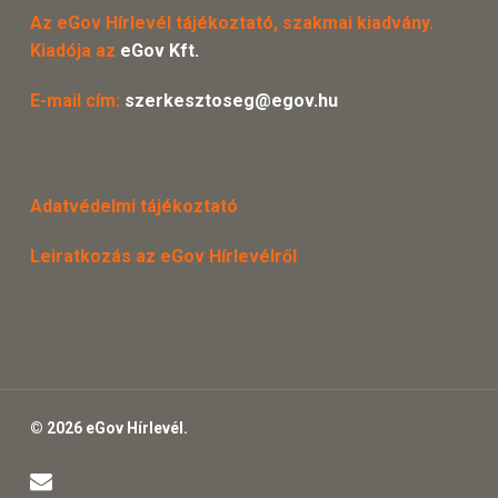
Az eGov Hírlevél tájékoztató, szakmai kiadvány.
Kiadója az
eGov Kft.
E-mail cím:
szerkesztoseg@egov.hu
Adatvédelmi tájékoztató
Leiratkozás az eGov Hírlevélről
© 2026 eGov Hírlevél.
email