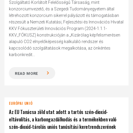
Szolgáltató Korlátolt Felelősségű Társaság, mint
konzorciumvezető, és a Szegedi Tudományegyetem által
létrehozott konzorcium sikerrel pályázott és támogatásban
részesült a Nemzeti Kutatási, Fejlesztési és Innovációs Hivatal
KKV Fókuszterületi Innovációs Program (2024-1.1.1-
KKV_FÓKUSZ) konstrukcióján a „Kizárólag képfelismerésen
alapuló CO2 elnyelőképesség kalkuláló rendszer és
kapcsolódó szolgáltatások megalkotása, az önkéntes
karbonkredit...
READ MORE
EURÓPAI UNIÓ
Az EU Tanácsa zöld utat adott a tartós szén-dioxid-
eltávolítás, a karbongazdálkodás és a termékekben való
szén-dioxid-tárolás uniós tanúsítási keretrendszerének