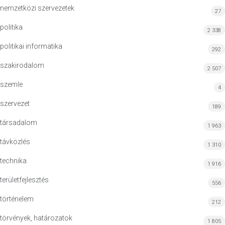
nemzetközi szervezetek
27
politika
2 338
politikai informatika
292
szakirodalom
2 507
szemle
4
szervezet
189
társadalom
1 963
távközlés
1 310
technika
1 916
területfejlesztés
556
történelem
212
törvények, határozatok
1 805