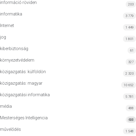
információ röviden
203
informatika
3 779
Internet
1 449
jog
1 801
kiberbiztonság
61
környezetvédelem
327
közigazgatás: külföldön
2 320
közigazgatás: magyar
10 652
közigazgatási informatika
5 781
média
488
Mesterséges Intelligencia
422
MI
művelődés
1 548