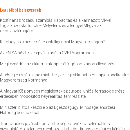
Legutóbbi bejegyzések
Közfinanszírozású számítási kapacitás és alkalmazott MI-vel
foglalkozó startupok – Mélyelemzés a lengyel MI-gyárak
ökoszisztémájáról
Ki felügyeli a mesterséges intelligenciát Magyarországon?
Az ENISA bővíti szerepvállalását a CVE Programban
Megkezdődött az akkumulátoripar átfogó, országos ellenőrzése
A hőség és szárazság miatti helyzet legkritikusabb öt napja következik –
Magyarország Kormánya
A Magyar Közlönyben megjelentek az európai uniós források elérése
érdekében módosított helyreállítási terv részletei
Miniszteri biztos készíti elő az Egészségügyi Minőségellenőrzési
Hatóság létrehozását
Transzlációs jövőkutatás: a lehetséges jövők szisztematikus
vizsgálatától a jelenben meghozott kutatási, finanszírozási és képzési