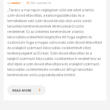
by
redaktor
2024. november 24.
„Tanács a mai napon véglegesen zöld utat adott a tartós
szén-dioxid-eltávolítás, a karbongazdálkodás és a
termékekben való szén-dioxid-tárolás első uniós szintű
tanúsítási keretrendszerének létrehozásáról szóló
rendeletnek. Ez az önkéntes keretrendszer a tartós
kibocsátáscsökkentést kiegészítve elő fogja segíteni és
ösztönözni fogja a magas színvonalú szén-dioxid-eltávolítást
és a talajból származó kibocsátás csökkentését célzó
tevékenységeket az EU-ban. Szén-dioxid-eltávolítás és a
talajból származó kibocsátás csökkentése A rendelet lesz az
első lépés a szén-dioxid-eltávolításra és a talajból származó
kibocsátás csökkentésére vonatkozó átfogó tanúsítási
keretrendszer uniós jogszabályokba történő...
READ MORE