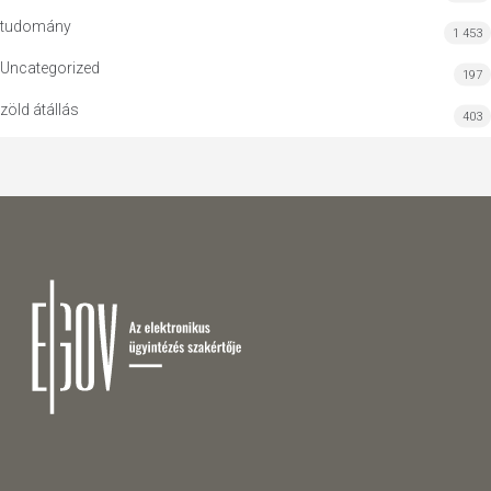
tudomány
1 453
Uncategorized
197
zöld átállás
403