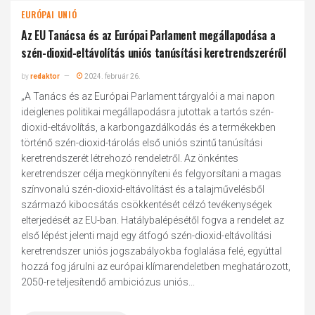
EURÓPAI UNIÓ
Az EU Tanácsa és az Európai Parlament megállapodása a
szén-dioxid-eltávolítás uniós tanúsítási keretrendszeréről
by
redaktor
2024. február 26.
„A Tanács és az Európai Parlament tárgyalói a mai napon
ideiglenes politikai megállapodásra jutottak a tartós szén-
dioxid-eltávolítás, a karbongazdálkodás és a termékekben
történő szén-dioxid-tárolás első uniós szintű tanúsítási
keretrendszerét létrehozó rendeletről. Az önkéntes
keretrendszer célja megkönnyíteni és felgyorsítani a magas
színvonalú szén-dioxid-eltávolítást és a talajművelésből
származó kibocsátás csökkentését célzó tevékenységek
elterjedését az EU-ban. Hatálybalépésétől fogva a rendelet az
első lépést jelenti majd egy átfogó szén-dioxid-eltávolítási
keretrendszer uniós jogszabályokba foglalása felé, egyúttal
hozzá fog járulni az európai klímarendeletben meghatározott,
2050-re teljesítendő ambiciózus uniós...