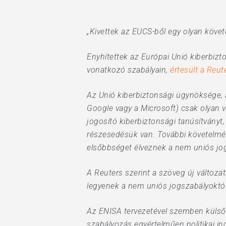
„Kivettek az EUCS-ből egy olyan követ
Hit enter to search or ESC to close
Enyhítettek az Európai Unió kiberbizt
vonatkozó szabályain,
értesült a Reut
Az Unió kiberbiztonsági ügynöksége, a
Google vagy a Microsoft) csak olyan 
jogosító kiberbiztonsági tanúsítványt
részesedésük van. További követelmén
elsőbbséget élveznek a nem uniós j
A Reuters szerint a szöveg új változ
legyenek a nem uniós jogszabályoktól
Az ENISA tervezetével szemben külső
szabályozás egyértelműen politikai ind