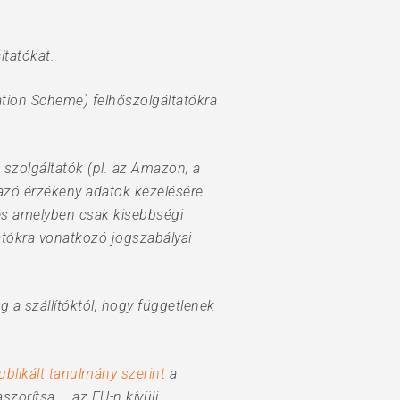
ltatókat.
cation Scheme) felhőszolgáltatókra
 szolgáltatók (pl. az Amazon, a
azó érzékeny adatok kezelésére
 és amelyben csak kisebbségi
atókra vonatkozó jogszabályai
 a szállítóktól, hogy függetlenek
blikált tanulmány szerint
a
szorítsa – az EU-n kívüli