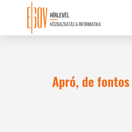
Skip
to
main
content
Apró, de fontos 