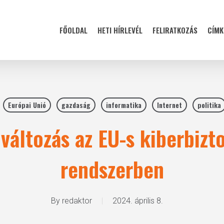
FŐOLDAL
HETI HÍRLEVÉL
FELIRATKOZÁS
CÍMK
Európai Unió
gazdaság
informatika
Internet
politika
változás az EU-s kiberbizt
rendszerben
By
redaktor
2024. április 8.