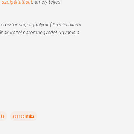
 szolgáltatását
, amely teljes
iztonsági aggályok (illegális állami
iacának közel háromnegyedét ugyanis a
tás
iparpolitika