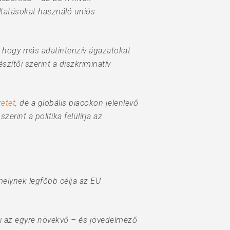
ltatásokat használó uniós
, hogy más adatintenzív ágazatokat
ítői szerint a diszkriminatív
zetet
, de a globális piacokon jelenlevő
rint a politika felülírja az
melynek legfőbb célja az EU
ni az egyre növekvő – és jövedelmező