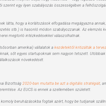
ői szerint egy ilyen szabályozás összességében a felhőszolgá
nek látta, hogy a korlátozások elfogadása megágyazna annak
zetés stb.) is hasonló módon szabályozzanak. Az elemzés kész
nerei megtorló intézkedésekkel válaszolhatnak.
lsősorban amerikai) vállalatok a
kezdetektől kritizálták a terve
nak, sőt egyes startupoknak sem nagyon tetszett. Utóbbiak sze
vállalkozások növekedését.
pai Bizottság
2020-ban mutatta be azt a digitális stratégiát
, a
eremtése. Az EUCS is ennek a szellemében született.
 komoly beruházásokba fogtak azért, hogy be tudjanak száll