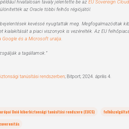
például hivatalosan tavaly jelentette be az
EU Sovereign Cloud
önítették az Oracle többi felhős régiójától.
bejelentések kevéssé nyugtatták meg. Megfogalmazódtak kiberb
et kialakítását a piaci viszonyok is vezérelték. Az EU felhőp
 Google és a Microsoft uralja
.
zsgálják a tagállamok.”
iztonsági tanúsítási rendszerben
; Bitport; 2024. április 4.
urópai Unió kiberbiztonsági tanúsítási rendszere (EUCS)
felhőszolgálta
szuverenitás