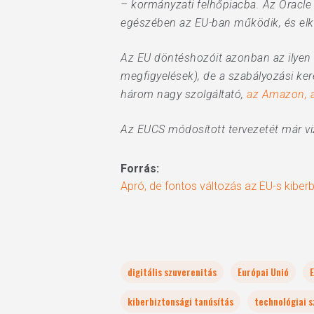
– kormányzati felhőpiacba. Az Oracle 
egészében az EU-ban működik, és elkül
Az EU döntéshozóit azonban az ilyen 
megfigyelések), de a szabályozási ker
három nagy szolgáltató,
az Amazon, a
Az EUCS módosított tervezetét már vi
Forrás:
Apró, de fontos változás az EU-s kiberb
digitális szuverenitás
Európai Unió
E
kiberbiztonsági tanúsítás
technológiai 