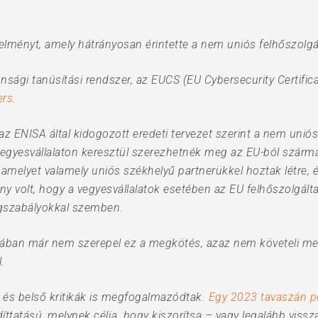
elményt, amely hátrányosan érintette a nem uniós felhőszolgá
onsági tanúsítási rendszer, az EUCS (EU Cybersecurity Certifi
ers
.
z ENISA által kidogozott eredeti tervezet szerint a nem uniós
vegyesvállalaton keresztül szerezhetnék meg az EU-ból szárm
, amelyet valamely uniós székhelyű partnerükkel hoztak létre,
y volt, hogy a vegyesvállalatok esetében az EU felhőszolgált
ogszabályokkal szemben.
atában már nem szerepel ez a megkötés, azaz nem követeli meg
.
 és belső kritikák is megfogalmazódtak.
Egy 2023 tavaszán pu
íttatású, melynek célja, hogy kiszorítsa – vagy legalább vissza