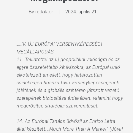
By
redaktor
2024. április 21.
„…IV. ÚJ EURÓPAI VERSENYKÉPESSÉGI
MEGÁLLAPODÁS
11. Tekintettel az új geopolitikai valóságra és az
egyre összetettebb kihívásokra, az Európai Unió
elkötelezett amellett, hogy határozottan
cselekedjen hosszú távú versenyképességének,
jólétének és a globális színtéren játszott vezető
szerepének biztosítása érdekében, valamint hogy
megerősítse stratégiai szuverenitását.
…
14. Az Európai Tanács üdvözli az Enrico Letta
által készített, „Much More Than A Market” (Jóval