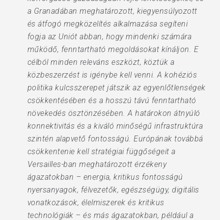
a Granadában meghatározott, kiegyensúlyozott
és átfogó megközelítés alkalmazása segíteni
fogja az Uniót abban, hogy mindenki számára
működő, fenntartható megoldásokat kínáljon. E
célból minden releváns eszközt, köztük a
közbeszerzést is igénybe kell venni. A kohéziós
politika kulcsszerepet játszik az egyenlőtlenségek
csökkentésében és a hosszú távú fenntartható
növekedés ösztönzésében. A határokon átnyúló
konnektivitás és a kiváló minőségű infrastruktúra
szintén alapvető fontosságú. Európának továbbá
csökkentenie kell stratégiai függőségeit a
Versailles-ban meghatározott érzékeny
ágazatokban – energia, kritikus fontosságú
nyersanyagok, félvezetők, egészségügy, digitális
vonatkozások, élelmiszerek és kritikus
technológiák – és más ágazatokban, például a