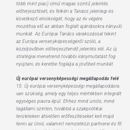
több mint piac) című magas szintű jelentés
előterjesztését, és felkéri a Tanács jelenlegi és
következő elnökségét, hogy az év végére
mozdítsa elő az abban foglalt ajánlásokra irányuló
munkát. Az Európai Tanács várakozással tekint
az Európa versenyképességéről szóló, a
közeljövőben előterjesztendő jelentés elé. Az új
stratégiai menetrend további iránymutatást fog
nyújtani, és keretbe foglalja a jövőbeli munkát.
Új európai versenyképességi megállapodás felé
15. Új európai versenyképességi megállapodásra
van szükség, amely egy teljes mértékben integrált
egységes piacra épül. Ehhez mind uniós, mind
tagállami szinten, továbbá a szakpolitikai
területeken átívelően erőfeszítéseket kell majd
tenni az Unió, valamint nemzetközi partnerei és fő