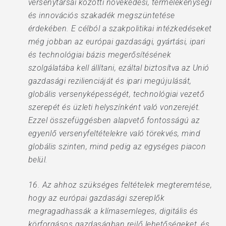
versenytársai közötti növekedési, termelékenységi
és innovációs szakadék megszüntetése
érdekében. E célból a szakpolitikai intézkedéseket
még jobban az európai gazdasági, gyártási, ipari
és technológiai bázis megerősítésének
szolgálatába kell állítani, ezáltal biztosítva az Unió
gazdasági rezilienciáját és ipari megújulását,
globális versenyképességét, technológiai vezető
szerepét és üzleti helyszínként való vonzerejét.
Ezzel összefüggésben alapvető fontosságú az
egyenlő versenyfeltételekre való törekvés, mind
globális szinten, mind pedig az egységes piacon
belül.
16. Az ahhoz szükséges feltételek megteremtése,
hogy az európai gazdasági szereplők
megragadhassák a klímasemleges, digitális és
körforgásos gazdaságban rejlő lehetőségeket, és