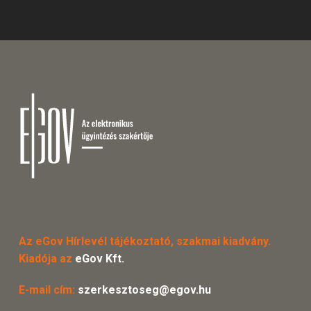
Az eGov Hírlevél tájékoztató, szakmai kiadvány.
Kiadója az
eGov Kft.
E-mail cím:
szerkesztoseg@egov.hu