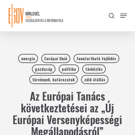
Skip
to
Menu
search
main
Close
content
Menu
energia
Európai Unió
fenntartható fejlődés
gazdaság
politika
távközlés
törvények, határozatok
zöld átállás
Az Európai Tanács
következtetései az „Új
Európai Versenyképességi
Megállapodásról”