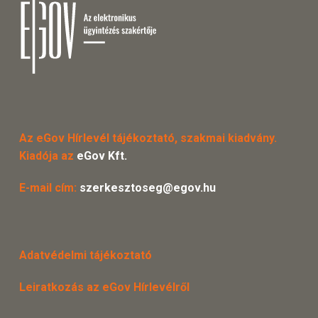
Az eGov Hírlevél tájékoztató, szakmai kiadvány.
Kiadója az
eGov Kft.
E-mail cím:
szerkesztoseg@egov.hu
Adatvédelmi tájékoztató
Leiratkozás az eGov Hírlevélről