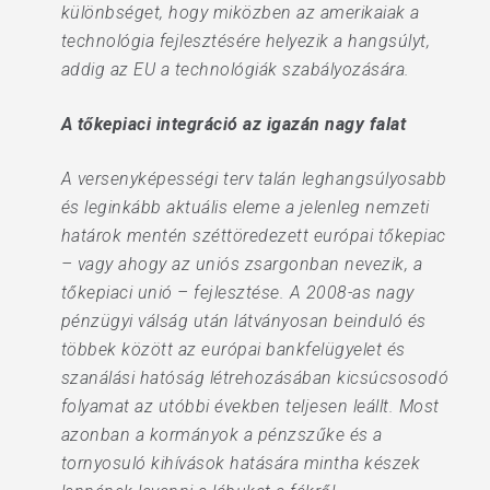
különbséget, hogy miközben az amerikaiak a
technológia fejlesztésére helyezik a hangsúlyt,
addig az EU a technológiák szabályozására.
A tőkepiaci integráció az igazán nagy falat
A versenyképességi terv talán leghangsúlyosabb
és leginkább aktuális eleme a jelenleg nemzeti
határok mentén széttöredezett európai tőkepiac
– vagy ahogy az uniós zsargonban nevezik, a
tőkepiaci unió – fejlesztése. A 2008-as nagy
pénzügyi válság után látványosan beinduló és
többek között az európai bankfelügyelet és
szanálási hatóság létrehozásában kicsúcsosodó
folyamat az utóbbi években teljesen leállt. Most
azonban a kormányok a pénzszűke és a
tornyosuló kihívások hatására mintha készek