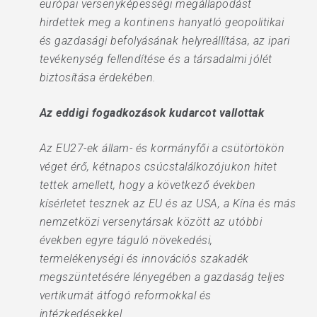
európai versenyképességi megállapodást
hirdettek meg a kontinens hanyatló geopolitikai
és gazdasági befolyásának helyreállítása, az ipari
tevékenység fellendítése és a társadalmi jólét
biztosítása érdekében.
Az eddigi fogadkozások kudarcot vallottak
Az EU27-ek állam- és kormányfői a csütörtökön
véget érő, kétnapos csúcstalálkozójukon hitet
tettek amellett, hogy a következő években
kísérletet tesznek az EU és az USA, a Kína és más
nemzetközi versenytársak között az utóbbi
években egyre táguló növekedési,
termelékenységi és innovációs szakadék
megszüntetésére lényegében a gazdaság teljes
vertikumát átfogó reformokkal és
intézkedésekkel.