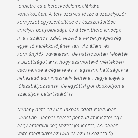
területre és a kereskedelempolitikára
vonatkozóan. A terv szerves része a szabályozói
környezet egyszerűsítése és észszerűsítése,
amelyet bonyolultsága és áttekinthetetlensége
miatt számos üzleti vezető a versenyképesség
egyik fő kerékkötőjének tart. Az állam- és
kormányfők udvariasan, de határozottan felkérték
a bizottságot arra, hogy számottevő mértékben
csökkentse a cégekre és a tagállami hatóságokra
nehezedő adminisztratív terheket, vegye elejét a
túlszabályozásnak, de egyúttal gondoskodjon a
szabályok betartásáról is.
Néhány hete egy lapunknak adott interjúban
Christian Lindner német pénzügyminiszter egy
nagy amerikai cég vezetőjét idézte, aki abban
vélte megtalálni az USA és az EU közötti fő