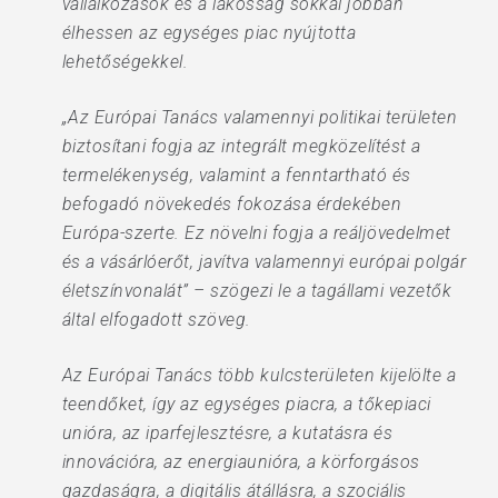
vállalkozások és a lakosság sokkal jobban
élhessen az egységes piac nyújtotta
lehetőségekkel.
„Az Európai Tanács valamennyi politikai területen
biztosítani fogja az integrált megközelítést a
termelékenység, valamint a fenntartható és
befogadó növekedés fokozása érdekében
Európa-szerte. Ez növelni fogja a reáljövedelmet
és a vásárlóerőt, javítva valamennyi európai polgár
életszínvonalát” – szögezi le a tagállami vezetők
által elfogadott szöveg.
Az Európai Tanács több kulcsterületen kijelölte a
teendőket, így az egységes piacra, a tőkepiaci
unióra, az iparfejlesztésre, a kutatásra és
innovációra, az energiaunióra, a körforgásos
gazdaságra, a digitális átállásra, a szociális