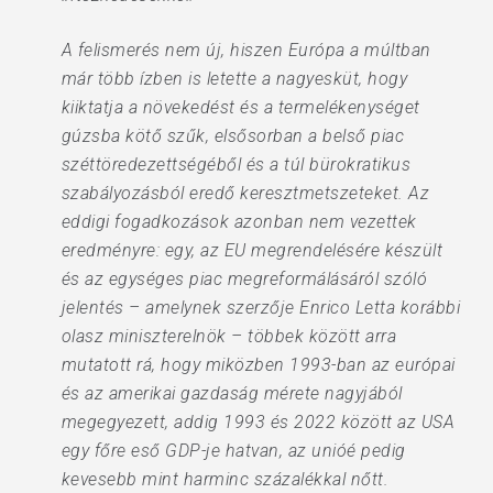
A felismerés nem új, hiszen Európa a múltban
már több ízben is letette a nagyesküt, hogy
kiiktatja a növekedést és a termelékenységet
gúzsba kötő szűk, elsősorban a belső piac
széttöredezettségéből és a túl bürokratikus
szabályozásból eredő keresztmetszeteket. Az
eddigi fogadkozások azonban nem vezettek
eredményre: egy, az EU megrendelésére készült
és az egységes piac megreformálásáról szóló
jelentés – amelynek szerzője Enrico Letta korábbi
olasz miniszterelnök – többek között arra
mutatott rá, hogy miközben 1993-ban az európai
és az amerikai gazdaság mérete nagyjából
megegyezett, addig 1993 és 2022 között az USA
egy főre eső GDP-je hatvan, az unióé pedig
kevesebb mint harminc százalékkal nőtt.