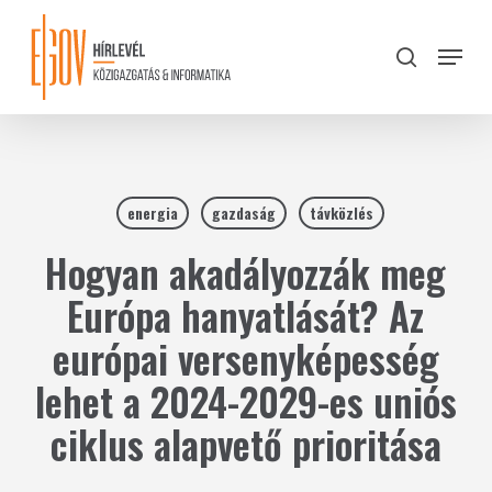
Skip
to
Menu
search
main
Close
content
Menu
energia
gazdaság
távközlés
Hogyan akadályozzák meg
Európa hanyatlását? Az
európai versenyképesség
lehet a 2024-2029-es uniós
ciklus alapvető prioritása