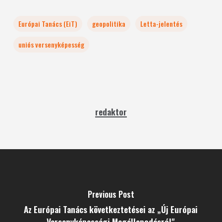
Európai Tanács (EiT)
geopolitika
Letta-jelentés
uniós versenyképesség
redaktor
Previous Post
Az Európai Tanács következtetései az „Új Európai
Versenyképességi Megállapodásról"