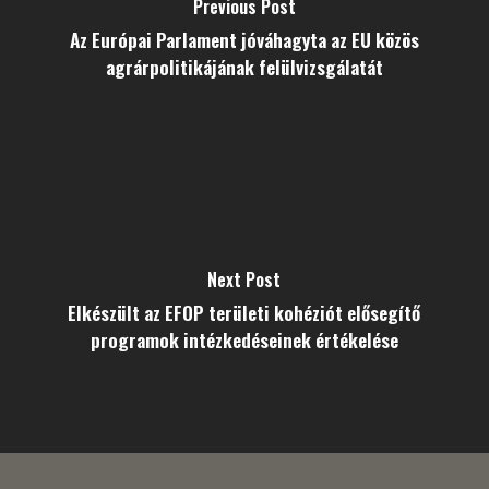
Previous Post
Az Európai Parlament jóváhagyta az EU közös
agrárpolitikájának felülvizsgálatát
Next Post
Elkészült az EFOP területi kohéziót elősegítő
programok intézkedéseinek értékelése