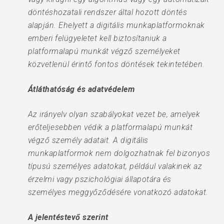
döntéshozatali rendszer által hozott döntés
alapján. Ehelyett a digitális munkaplatformoknak
emberi felügyeletet kell biztosítaniuk a
platformalapú munkát végző személyeket
közvetlenül érintő fontos döntések tekintetében.
Átláthatóság és adatvédelem
Az irányelv olyan szabályokat vezet be, amelyek
erőteljesebben védik a platformalapú munkát
végző személy adatait. A digitális
munkaplatformok nem dolgozhatnak fel bizonyos
típusú személyes adatokat, például valakinek az
érzelmi vagy pszichológiai állapotára és
személyes meggyőződésére vonatkozó adatokat.
A jelentéstevő szerint