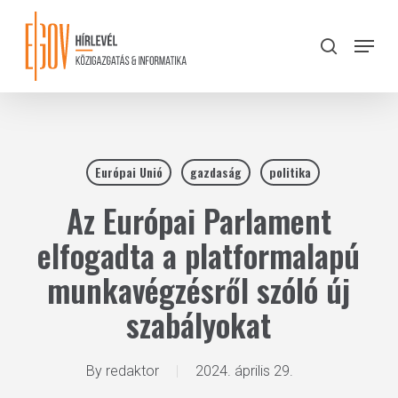
Skip
to
Menu
search
main
Close
content
Menu
Európai Unió
gazdaság
politika
Az Európai Parlament
elfogadta a platformalapú
munkavégzésről szóló új
szabályokat
By
redaktor
2024. április 29.