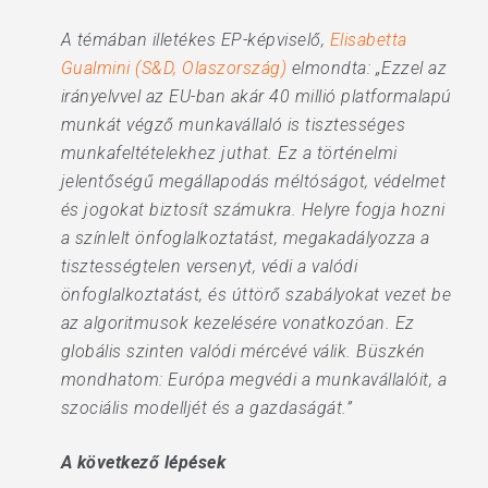
A témában illetékes EP-képviselő,
Elisabetta
Gualmini (S&D, Olaszország)
elmondta: „Ezzel az
irányelvvel az EU-ban akár 40 millió platformalapú
munkát végző munkavállaló is tisztességes
munkafeltételekhez juthat. Ez a történelmi
jelentőségű megállapodás méltóságot, védelmet
és jogokat biztosít számukra. Helyre fogja hozni
a színlelt önfoglalkoztatást, megakadályozza a
tisztességtelen versenyt, védi a valódi
önfoglalkoztatást, és úttörő szabályokat vezet be
az algoritmusok kezelésére vonatkozóan. Ez
globális szinten valódi mércévé válik. Büszkén
mondhatom: Európa megvédi a munkavállalóit, a
szociális modelljét és a gazdaságát.”
A következő lépések