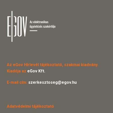
Az eGov Hírlevél tájékoztató, szakmai kiadvány.
Kiadója az
eGov Kft.
E-mail cím:
szerkesztoseg@egov.hu
Adatvédelmi tájékoztató