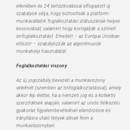
ellenében és 24 tartózkodással elfogadott új
szabályok célja, hogy biztosítsák a platform-
munkavállalók foglalkoztatási státuszának helyes
besorolását, valamint hogy korrigálják a színlelt
önfoglalkoztatást. Emellett – az Európai Unióban
először – szabályozzák az algoritmusok
munkahelyi használatát.
Foglalkoztatási viszony
Az új jogszabály bevezeti a munkaviszony
vélelmét (szemben az önfoglalkoztatással), amely
akkor lép életbe, ha a nemzeti jog és a kollektív
szerződések alapján, valamint az uniós ítélkezési
gyakorlat figyelembevételével ellenőrzésre és
irányításra utaló tények állnak fenn a
munkaviszonyban.