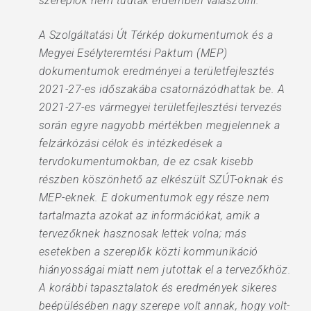
szereplők nem tudtak érdemben válaszolni.
A Szolgáltatási Út Térkép dokumentumok és a
Megyei Esélyteremtési Paktum (MEP)
dokumentumok eredményei a területfejlesztés
2021-27-es időszakába csatornázódhattak be. A
2021-27-es vármegyei területfejlesztési tervezés
során egyre nagyobb mértékben megjelennek a
felzárkózási célok és intézkedések a
tervdokumentumokban, de ez csak kisebb
részben köszönhető az elkészült SZÚT-oknak és
MEP-eknek. E dokumentumok egy része nem
tartalmazta azokat az információkat, amik a
tervezőknek hasznosak lettek volna; más
esetekben a szereplők közti kommunikáció
hiányosságai miatt nem jutottak el a tervezőkhöz.
A korábbi tapasztalatok és eredmények sikeres
beépülésében nagy szerepe volt annak, hogy volt-