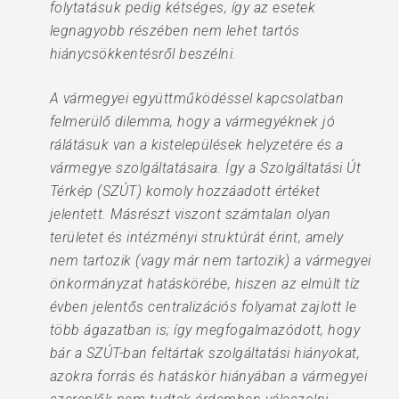
folytatásuk pedig kétséges, így az esetek
legnagyobb részében nem lehet tartós
hiánycsökkentésről beszélni.
A vármegyei együttműködéssel kapcsolatban
felmerülő dilemma, hogy a vármegyéknek jó
rálátásuk van a kistelepülések helyzetére és a
vármegye szolgáltatásaira. Így a Szolgáltatási Út
Térkép (SZÚT) komoly hozzáadott értéket
jelentett. Másrészt viszont számtalan olyan
területet és intézményi struktúrát érint, amely
nem tartozik (vagy már nem tartozik) a vármegyei
önkormányzat hatáskörébe, hiszen az elmúlt tíz
évben jelentős centralizációs folyamat zajlott le
több ágazatban is; így megfogalmazódott, hogy
bár a SZÚT-ban feltártak szolgáltatási hiányokat,
azokra forrás és hatáskör hiányában a vármegyei