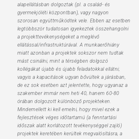
alapellátásban dolgoztak (pl. a család- és
gyermekjóléti központban), vagy nagyon
szorosan együttműködtek vele. Ebben az esetben
legtöbbször tudatosan igyekeztek összehangolni
a projekttevékenységeket a meglévő
ellátással/infrastruktúrával. A munkaerőhiány
miatt azonban a projektek sokszor nem tudtak
mást csinálni, mint a térségben dolgozó
kollégákat újabb és újabb feladatokkal ellátni;
vagyis a kapacitások ugyan bővültek a járásban,
de ez sok esetben azt jelentette, hogy ugyanaz a
szakember immár nem heti 40, hanem 60-80
órában dolgozott különböző projekteken.
Mindemellett ki kell emelni, hogy mivel ezek a
fejlesztések véges időtartamú (a fenntartási
időszak alatt korlátozott tevékenységgel zajló)
projektek keretében kerültek megvalósításra, a