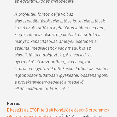
az együttműködés minőségére.
A projektek fontos célja volt az
alapszolgáltatások fejlesztése is. A fejlesztések
közül azok tudták a leghatékonyabban segíteni,
kiegészíteni az alapszolgáltatást, és pótolni a
hiányzó kapacitásokat, amelyek esetében a
szakmai megvalósítók vagy maguk is az
alapellátásban dolgoztak (pl. a család- és
gyermekjóléti központban), vagy nagyon
szorosan együttműködtek vele. Ebben az esetben
legtöbbször tudatosan igyekeztek összehangolni
a projekttevékenységeket a meglévő
ellátással/infrastruktúrával…”
Forrás:
Elkészült az EFOP területi kohéziót elősegítő programok
intézkedéseinek értékelése
; HÉTFA Kutatóintézet és