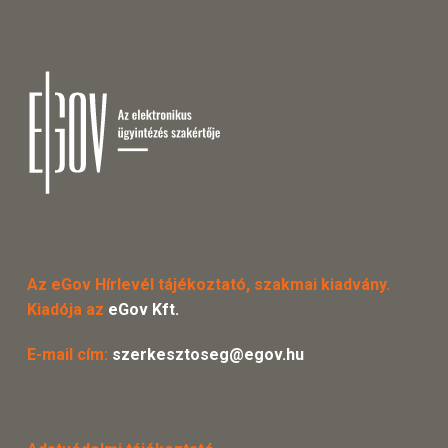
Az eGov Hírlevél tájékoztató, szakmai kiadvány.
Kiadója az
eGov Kft.
E-mail cím:
szerkesztoseg@egov.hu