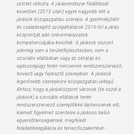
szintet célozta. A járásrendszer felállítását
követően (2013 után) egyre nagyobb lett a
járások közigazgatási szerepe. A gyermekjóléti-
és családsegítő szolgáltatások 2016-tól a járás
központját adó önkormányzatok
kompetenciájába kerültek. A járások viszont
jelenleg sem a területfejlesztésben, sem a
szociális ellátásban vagy az oktatás és
egészségügy terén nincsenek rendszerszervező,
tervező vagy fejlesztő szerepben. A járások
legerősebb szerepköre közigazgatási jellegű.
Ahhoz, hogy a járásközpont városok (és ezzel a
járások) a szociális ellátások terén
rendszerszervező szereplőkké léphessenek elő,
kiemelt figyelmet szentelve a járáson belüli
egyenlőtlenségeknek, megfelelő
feladatdelegálásra és tervezőszakember-