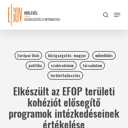
Skip
to
Menu
search
main
Close
content
Menu
Európai Unió
közigazgatás: magyar
művelődés
politika
szakirodalom
társadalom
területfejlesztés
Elkészült az EFOP területi
kohéziót elősegítő
programok intézkedéseinek
értékelése