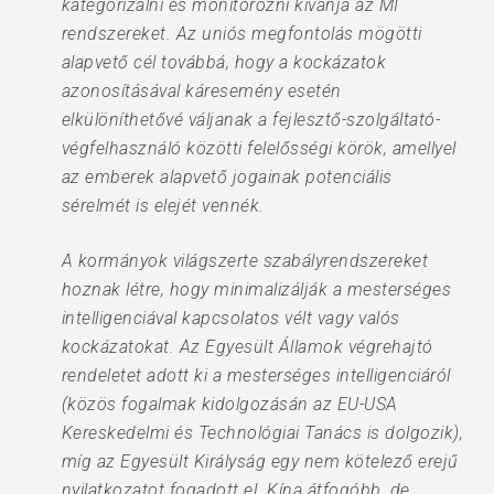
kategorizálni és monitorozni kívánja az MI
rendszereket. Az uniós megfontolás mögötti
alapvető cél továbbá, hogy a kockázatok
azonosításával káresemény esetén
elkülöníthetővé váljanak a fejlesztő-szolgáltató-
végfelhasználó közötti felelősségi körök, amellyel
az emberek alapvető jogainak potenciális
sérelmét is elejét vennék.
A kormányok világszerte szabályrendszereket
hoznak létre, hogy minimalizálják a mesterséges
intelligenciával kapcsolatos vélt vagy valós
kockázatokat. Az Egyesült Államok végrehajtó
rendeletet adott ki a mesterséges intelligenciáról
(közös fogalmak kidolgozásán az EU-USA
Kereskedelmi és Technológiai Tanács is dolgozik),
míg az Egyesült Királyság egy nem kötelező erejű
nyilatkozatot fogadott el. Kína átfogóbb, de