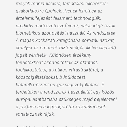
melyek manipulációra, társadalmi ellenőrzési
gyakorlatokra épülnek: ilyenek lehetnek az
érzelemkifejezést felismerő technológiák;
prediktív rendészeti szoftverek; valós idejű távoli
biometrikus azonosítást használó AI rendszerek.
A magas kockázati kategóriába sorolták azokat,
amelyek az emberek biztonságát, illetve alapvető
jogait sérthetik. Különösen érzékeny
területekként azonosították az oktatást,
foglalkoztatást, a kritikus infrastruktúrát, a
közszolgáltatásokat, bűnüldözést,
határellenőrzést és igazságszolgáltatást. E
területeken a rendszerek használatát egy közös
európai adatbázisba szükséges majd bejelenteni
a jövőben és a legszigorúbb követelmények
vonatkoznak rájuk.