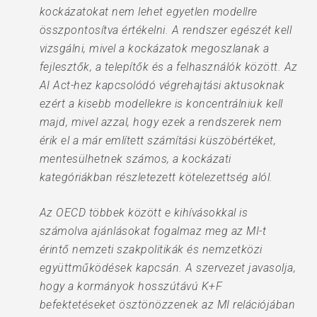
kockázatokat nem lehet egyetlen modellre
összpontosítva értékelni. A rendszer egészét kell
vizsgálni, mivel a kockázatok megoszlanak a
fejlesztők, a telepítők és a felhasználók között. Az
AI Act-hez kapcsolódó végrehajtási aktusoknak
ezért a kisebb modellekre is koncentrálniuk kell
majd, mivel azzal, hogy ezek a rendszerek nem
érik el a már említett számítási küszöbértéket,
mentesülhetnek számos, a kockázati
kategóriákban részletezett kötelezettség alól.
Az OECD többek között e kihívásokkal is
számolva ajánlásokat fogalmaz meg az MI-t
érintő nemzeti szakpolitikák és nemzetközi
együttműködések kapcsán. A szervezet javasolja,
hogy a kormányok hosszútávú K+F
befektetéseket ösztönözzenek az MI relációjában