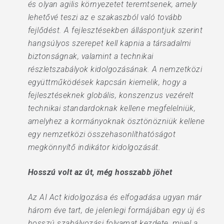
és olyan agilis környezetet teremtsenek, amely
lehetővé teszi az e szakaszból való tovább
fejlődést. A fejlesztésekben álláspontjuk szerint
hangsúlyos szerepet kell kapnia a társadalmi
biztonságnak, valamint a technikai
részletszabályok kidolgozásának. A nemzetközi
együttműködések kapcsán kiemelik, hogy a
fejlesztéseknek globális, konszenzus vezérelt
technikai standardoknak kellene megfelelniük,
amelyhez a kormányoknak ösztönözniük kellene
egy nemzetközi összehasonlíthatóságot
megkönnyítő indikátor kidolgozását.
Hosszú volt az út, még hosszabb jöhet
Az AI Act kidolgozása és elfogadása ugyan már
három éve tart, de jelenlegi formájában egy új és
hosszú szabályozási folyamat kezdete, mivel a