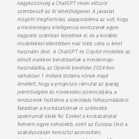
nagyközönség a ChatGPT révén először
szembesült az AI lehetőségeivel. A javaslat
mögötti megfontolás, alapprobléma az volt, hogy
a mesterséges intelligencia rendszerek egyre
nagyobb számban terjednek el, és a korábbi
modellekkel ellentétben már több célra is lehet
használni őket. A ChatGPT és Copilot modellek az
elmúlt években berobbantak a mindennapi
használatba, az OpenAI bevételei 2024-ben
várhatóan 1 milliárd dollárra nőnek majd.
Amellett, hogy a prognózis rámutat az iparág
jelentőségére és növekedési potenciáljára, a
rendszerek fejlődése a sokoldalú felhasználásból
fakadóan a kockázatoknak is szélesebb
spektrumát ölelik fel. Ezeket a kockázatokat
felmérni egyre nehezebb, ezért az Európai Unió a
szabályozásán keresztül azonosítani,