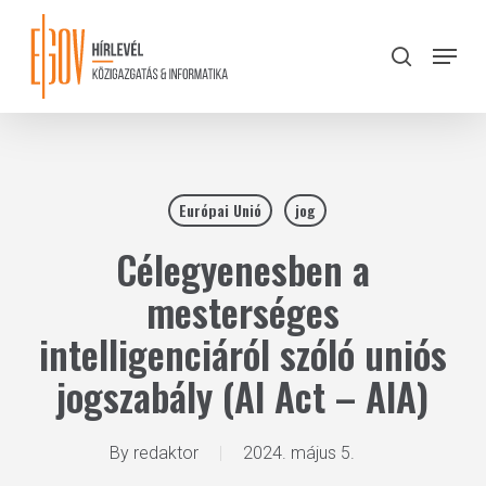
Skip
to
Menu
search
main
Close
content
Menu
Európai Unió
jog
Célegyenesben a
mesterséges
intelligenciáról szóló uniós
jogszabály (AI Act – AIA)
By
redaktor
2024. május 5.