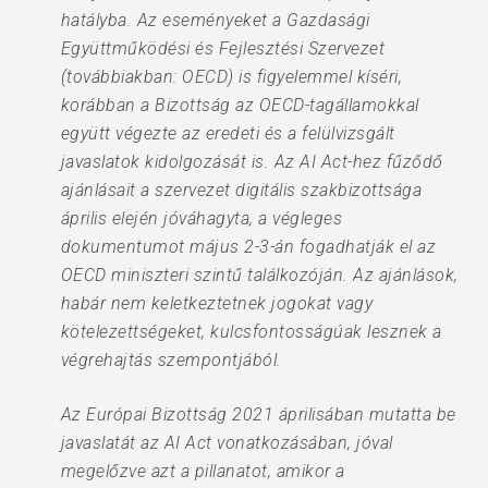
hatályba. Az eseményeket a Gazdasági
Együttműködési és Fejlesztési Szervezet
(továbbiakban: OECD) is figyelemmel kíséri,
korábban a Bizottság az OECD-tagállamokkal
együtt végezte az eredeti és a felülvizsgált
javaslatok kidolgozását is. Az AI Act-hez fűződő
ajánlásait a szervezet digitális szakbizottsága
április elején jóváhagyta, a végleges
dokumentumot május 2-3-án fogadhatják el az
OECD miniszteri szintű találkozóján. Az ajánlások,
habár nem keletkeztetnek jogokat vagy
kötelezettségeket, kulcsfontosságúak lesznek a
végrehajtás szempontjából.
Az Európai Bizottság 2021 áprilisában mutatta be
javaslatát az AI Act vonatkozásában, jóval
megelőzve azt a pillanatot, amikor a