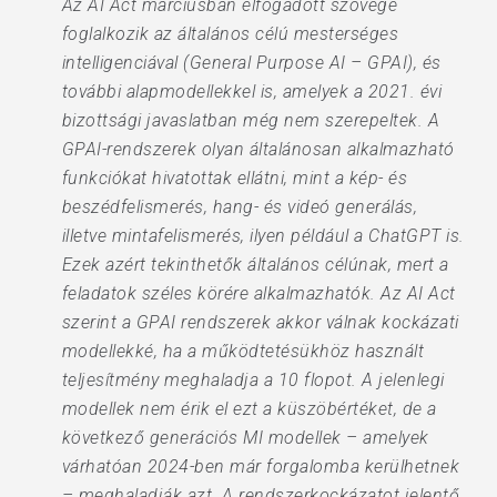
Az AI Act márciusban elfogadott szövege
foglalkozik az általános célú mesterséges
intelligenciával (General Purpose AI – GPAI), és
további alapmodellekkel is, amelyek a 2021. évi
bizottsági javaslatban még nem szerepeltek. A
GPAI-rendszerek olyan általánosan alkalmazható
funkciókat hivatottak ellátni, mint a kép- és
beszédfelismerés, hang- és videó generálás,
illetve mintafelismerés, ilyen például a ChatGPT is.
Ezek azért tekinthetők általános célúnak, mert a
feladatok széles körére alkalmazhatók. Az AI Act
szerint a GPAI rendszerek akkor válnak kockázati
modellekké, ha a működtetésükhöz használt
teljesítmény meghaladja a 10 flopot. A jelenlegi
modellek nem érik el ezt a küszöbértéket, de a
következő generációs MI modellek – amelyek
várhatóan 2024-ben már forgalomba kerülhetnek
– meghaladják azt. A rendszerkockázatot jelentő