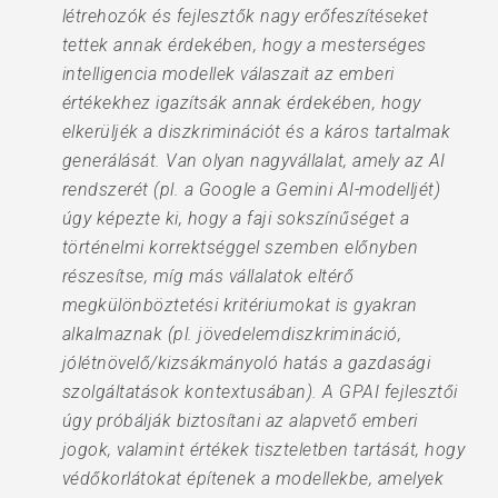
létrehozók és fejlesztők nagy erőfeszítéseket
tettek annak érdekében, hogy a mesterséges
intelligencia modellek válaszait az emberi
értékekhez igazítsák annak érdekében, hogy
elkerüljék a diszkriminációt és a káros tartalmak
generálását. Van olyan nagyvállalat, amely az AI
rendszerét (pl. a Google a Gemini AI-modelljét)
úgy képezte ki, hogy a faji sokszínűséget a
történelmi korrektséggel szemben előnyben
részesítse, míg más vállalatok eltérő
megkülönböztetési kritériumokat is gyakran
alkalmaznak (pl. jövedelemdiszkrimináció,
jólétnövelő/kizsákmányoló hatás a gazdasági
szolgáltatások kontextusában). A GPAI fejlesztői
úgy próbálják biztosítani az alapvető emberi
jogok, valamint értékek tiszteletben tartását, hogy
védőkorlátokat építenek a modellekbe, amelyek