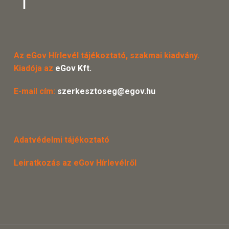
Az eGov Hírlevél tájékoztató, szakmai kiadvány.
Kiadója az
eGov Kft.
E-mail cím:
szerkesztoseg@egov.hu
Adatvédelmi tájékoztató
Leiratkozás az eGov Hírlevélről