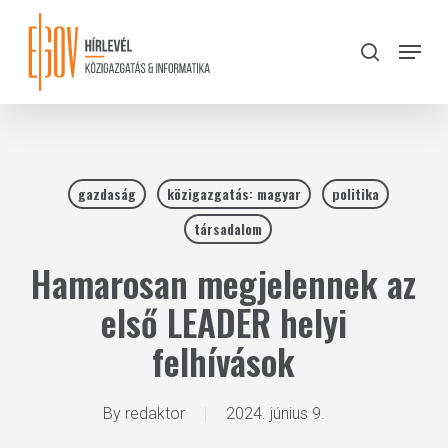
Skip
to
Menu
search
main
Close
content
Menu
gazdaság
közigazgatás: magyar
politika
társadalom
Hamarosan megjelennek az
első LEADER helyi
felhívások
By
redaktor
2024. június 9.