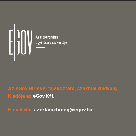
Az eGov Hírlevél tájékoztató, szakmai kiadvány.
Kiadója az
eGov Kft.
E-mail cím:
szerkesztoseg@egov.hu