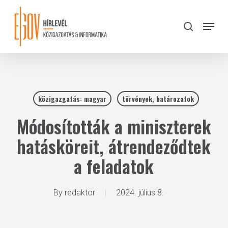
Skip
to
Menu
search
main
Close
content
Menu
közigazgatás: magyar
törvények, határozatok
Módosították a miniszterek
hatásköreit, átrendeződtek
a feladatok
By
redaktor
2024. július 8.