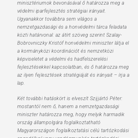
minisztériumok bevonásával ő határozza meg a
védelmi iparfejlesztés stratégiai irányait.
Ugyanakkor továbbra sem világos a
nemzetgazdasági és a honvédelmi tárca feladata
közti határvonal: az átírt szöveg szerint Szalay-
Bobrovniczky Kristóf honvédelmi miniszter látja el
a kormányközi koordinációt és nemzetközi
képviseletet a védelmi és hadfelszerelési
fejlesztésekkel kapcsolatban, és ő határozza meg
az ilyen fejlesztések stratégiáját és irányait – írja a
lap.
Két további hatáskört is elveszít Szijjártó Péter:
mostantól nem ő, hanem a nemzetgazdasági
miniszter határozza meg, hogy melyik harmadik
ország állampolgára foglalkoztatható
Magyarországon foglalkoztatási célú tartózkodási