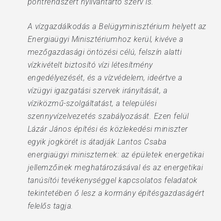
pontrendszert nyilvántartó szerv is.
A vízgazdálkodás a Belügyminisztérium helyett az
Energiaügyi Minisztériumhoz kerül, kivéve a
mezőgazdasági öntözési célú, felszín alatti
vízkivételt biztosító vízi létesítmény
engedélyezését, és a vízvédelem, ideértve a
vízügyi igazgatási szervek irányítását, a
víziközmű-szolgáltatást, a települési
szennyvízelvezetés szabályozását. Ezen felül
Lázár János építési és közlekedési miniszter
egyik jogkörét is átadják Lantos Csaba
energiaügyi miniszternek: az épületek energetikai
jellemzőinek meghatározásával és az energetikai
tanúsítói tevékenységgel kapcsolatos feladatok
tekintetében ő lesz a kormány építésgazdaságért
felelős tagja.