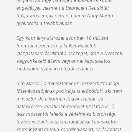
engedéllyel vagy vendégmunkás-tartózkodási
engedéllyel, valamint a Debreceni Repülőtér
tulajdonosi jogait sem ő, hanem Nagy Márton
gyakorolja a továbbiakban.
Egy kormányhatározat azonban 10 milliárd
forinttal megemelte a külképviseletek
igazgatására fordítható összeget, amit a Nemzeti
Vagyonkezelő állami vagyonnal kapcsolatos
kiadásokra szánt keretéből vettek el.
Bíró Marcell, a miniszterelnök nemzetbiztonsági
főtanácsadójának pozíciója is erősödött, aki nem
miniszter, de a kormánytagok feladat- és
hatáskörére vonatkozó rendelet szól róla is. Ő
lesz mostantól felelős a védelmi és biztonsági
tevékenységek összehangolásával kapcsolatos
kormányzati munka koordinálásáért, és feladatot