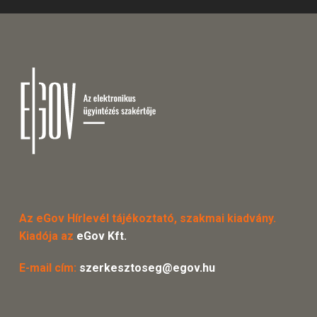
Az eGov Hírlevél tájékoztató, szakmai kiadvány.
Kiadója az
eGov Kft.
E-mail cím:
szerkesztoseg@egov.hu