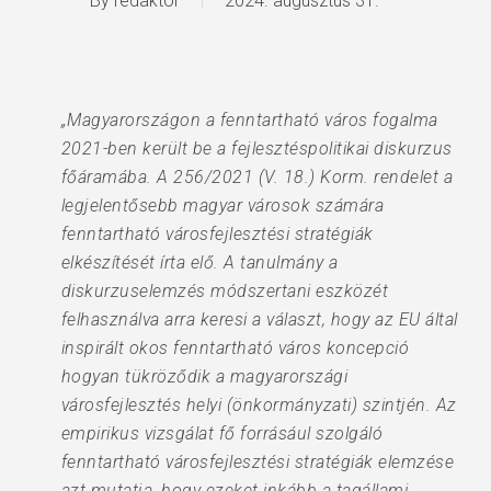
By
redaktor
2024. augusztus 31.
„Magyarországon a fenntartható város fogalma
2021-ben került be a fejlesztéspolitikai diskurzus
főáramába. A 256/2021 (V. 18.) Korm. rendelet a
legjelentősebb magyar városok számára
fenntartható városfejlesztési stratégiák
elkészítését írta elő. A tanulmány a
diskurzuselemzés módszertani eszközét
felhasználva arra keresi a választ, hogy az EU által
inspirált okos fenntartható város koncepció
hogyan tükröződik a magyarországi
városfejlesztés helyi (önkormányzati) szintjén. Az
empirikus vizsgálat fő forrásául szolgáló
fenntartható városfejlesztési stratégiák elemzése
azt mutatja, hogy ezeket inkább a tagállami