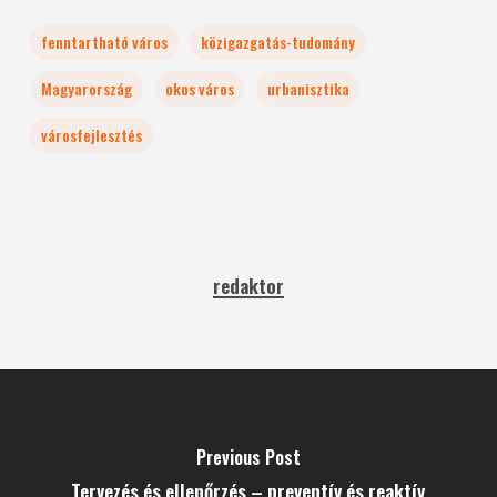
fenntartható város
közigazgatás-tudomány
Magyarország
okos város
urbanisztika
városfejlesztés
redaktor
Previous Post
Tervezés és ellenőrzés – preventív és reaktív