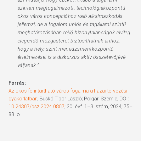
szinten megfogalmazott, technológiaközpontú
okos város koncepcióhoz való alkalmazkodás
jellemzi, de a fogalom uniós és tagállami szintű
meghatározásában rejlő bizonytalanságok elvileg
elegendő mozgásteret biztosíthatnak ahhoz,
hogy a helyi szint menedzsmentközpontú
értelmezései is a diskurzus aktív összetevőjévé
váljanak.”
Forrás:
Az okos fenntartható város fogalma a hazai tervezési
gyakorlatban
; Buskó Tibor László; Polgári Szemle; DOI:
10.24307/psz.2024.0807
; 20. évf. 1–3. szám, 2024; 75–
88. o.