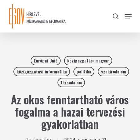
Skip
to
Menu
search
main
Close
content
Menu
Európai Unió
közigazgatás: magyar
közigazgatási informatika
politika
szakirodalom
társadalom
Az okos fenntartható város
fogalma a hazai tervezési
gyakorlatban