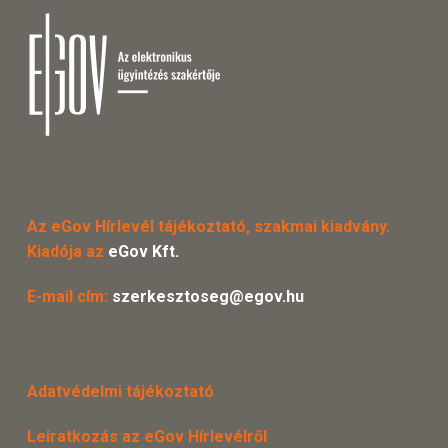
Az eGov Hírlevél tájékoztató, szakmai kiadvány.
Kiadója az
eGov Kft.
E-mail cím:
szerkesztoseg@egov.hu
Adatvédelmi tájékoztató
Leiratkozás az eGov Hírlevélről