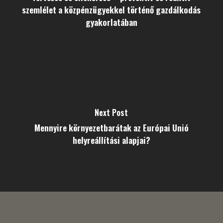
szemlélet a közpénzügyekkel történő gazdálkodás
gyakorlatában
Next Post
Mennyire környezetbarátak az Európai Unió
helyreállítási alapjai?