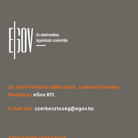
Az eGov Hírlevél tájékoztató, szakmai kiadvány.
Kiadója az
eGov Kft.
E-mail cím:
szerkesztoseg@egov.hu
Adatvédelmi tájékoztató