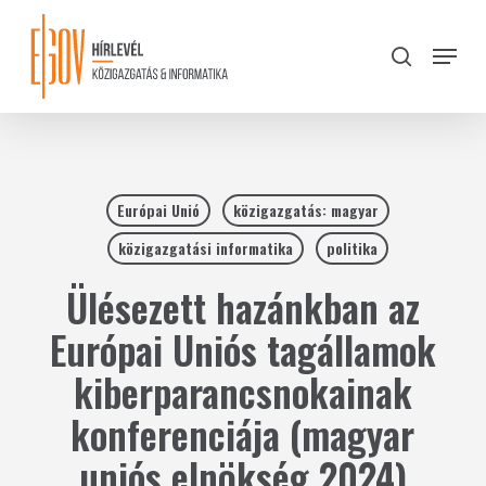
Skip
to
Menu
search
main
Close
content
Menu
Európai Unió
közigazgatás: magyar
közigazgatási informatika
politika
Ülésezett hazánkban az
Európai Uniós tagállamok
kiberparancsnokainak
konferenciája (magyar
uniós elnökség 2024)