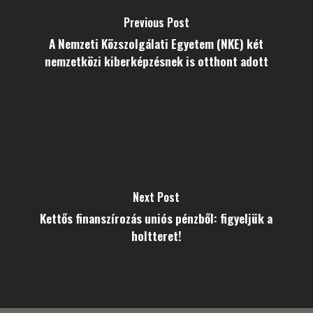
Previous Post
A Nemzeti Közszolgálati Egyetem (NKE) két
nemzetközi kiberképzésnek is otthont adott
Next Post
Kettős finanszírozás uniós pénzből: figyeljük a
holtteret!