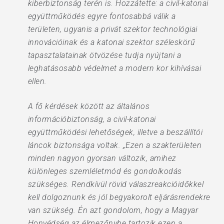
kiberbiztonság terén is. Hozzátette: a civil-katonai
együttműködés egyre fontosabbá válik a
területen, ugyanis a privát szektor technológiai
innovációinak és a katonai szektor széleskörű
tapasztalatainak ötvözése tudja nyújtani a
leghatásosabb védelmet a modern kor kihívásai
ellen.
A fő kérdések között az általános
információbiztonság, a civil-katonai
együttműködési lehetőségek, illetve a beszállítói
láncok biztonsága voltak. „Ezen a szakterületen
minden nagyon gyorsan változik, amihez
különleges szemléletmód és gondolkodás
szükséges. Rendkívül rövid válaszreakcióidőkkel
kell dolgoznunk és jól begyakorolt eljárásrendekre
van szükség. Én azt gondolom, hogy a Magyar
Honvédség az élmezőnybe tartozik ezen a