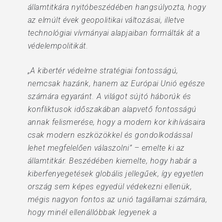
államtitkára nyitóbeszédében hangsúlyozta, hogy
az elmúlt évek geopolitikai változásai, illetve
technológiai vívmányai alapjaiban formálták át a
védelempolitikát.
„A kibertér védelme stratégiai fontosságú,
nemcsak hazánk, hanem az Európai Unió egésze
számára egyaránt. A világot sújtó háborúk és
konfliktusok időszakában alapvető fontosságú
annak felismerése, hogy a modern kor kihívásaira
csak modern eszközökkel és gondolkodással
lehet megfelelően válaszolni” – emelte ki az
államtitkár. Beszédében kiemelte, hogy habár a
kiberfenyegetések globális jellegűek, így egyetlen
ország sem képes egyedül védekezni ellenük,
mégis nagyon fontos az unió tagállamai számára,
hogy minél ellenállóbbak legyenek a