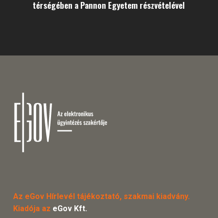
térségében a Pannon Egyetem részvételével
Az eGov Hírlevél tájékoztató, szakmai kiadvány.
Kiadója az
eGov Kft.