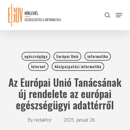
Skip
to
Menu
search
main
Close
content
Menu
egészségügy
Európai Unió
informatika
Internet
közigazgatási informatika
Az Európai Unió Tanácsának
új rendelete az európai
egészségügyi adattérről
By
redaktor
2025. január 26.