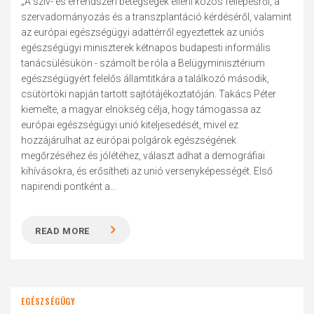
„A szív- és érrendszeri betegségek elleni közös fellépésről, a
szervadományozás és a transzplantáció kérdéséről, valamint
az európai egészségügyi adattérről egyeztettek az uniós
egészségügyi miniszterek kétnapos budapesti informális
tanácsülésükön - számolt be róla a Belügyminisztérium
egészségügyért felelős államtitkára a találkozó második,
csütörtöki napján tartott sajtótájékoztatóján. Takács Péter
kiemelte, a magyar elnökség célja, hogy támogassa az
európai egészségügyi unió kiteljesedését, mivel ez
hozzájárulhat az európai polgárok egészségének
megőrzéséhez és jólétéhez, választ adhat a demográfiai
kihívásokra, és erősítheti az unió versenyképességét. Első
napirendi pontként a...
READ MORE
EGÉSZSÉGÜGY