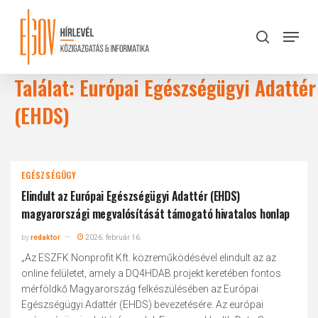
Skip
to
Menu
search
main
Close
content
Menu
Találat: Európai Egészségügyi Adattér
(EHDS)
EGÉSZSÉGÜGY
Elindult az Európai Egészségügyi Adattér (EHDS)
magyarországi megvalósítását támogató hivatalos honlap
by
redaktor
2026. február 16.
„Az ESZFK Nonprofit Kft. közreműködésével elindult az az
online felületet, amely a DQ4HDAB projekt keretében fontos
mérföldkő Magyarország felkészülésében az Európai
Egészségügyi Adattér (EHDS) bevezetésére. Az európai