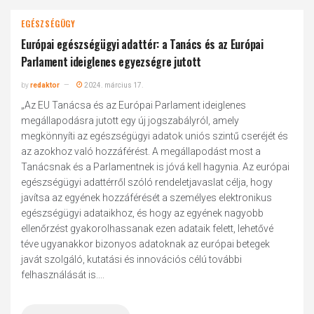
EGÉSZSÉGÜGY
Európai egészségügyi adattér: a Tanács és az Európai
Parlament ideiglenes egyezségre jutott
by
redaktor
2024. március 17.
„Az EU Tanácsa és az Európai Parlament ideiglenes
megállapodásra jutott egy új jogszabályról, amely
megkönnyíti az egészségügyi adatok uniós szintű cseréjét és
az azokhoz való hozzáférést. A megállapodást most a
Tanácsnak és a Parlamentnek is jóvá kell hagynia. Az európai
egészségügyi adattérről szóló rendeletjavaslat célja, hogy
javítsa az egyének hozzáférését a személyes elektronikus
egészségügyi adataikhoz, és hogy az egyének nagyobb
ellenőrzést gyakorolhassanak ezen adataik felett, lehetővé
téve ugyanakkor bizonyos adatoknak az európai betegek
javát szolgáló, kutatási és innovációs célú további
felhasználását is....