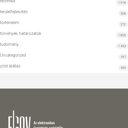
technika
1 916
területfejlesztés
556
történelem
212
törvények, határozatok
1 805
tudomány
1 453
Uncategorized
197
zöld átállás
403