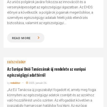
Az uniós polgárok javára fokozza az innovációt és a
versenyképességet az egészségügyi ágazatban. Az EHDS
előnyei a következők: a polgárok jogainak megerősítése, a
személyes egészségügyi adataik feletti jobb ellenőrzés
biztosítása, valamint az egészségügyi...
READ MORE
EGÉSZSÉGÜGY
Az Európai Unió Tanácsának új rendelete az európai
egészségügyi adattérről
by
redaktor
2025. január 26.
„Az EU Tanácsa új jogszabályt fogadott el, amely meg fogja
könnyíteni az egészségügyi adatok cseréjét és az azokhoz
való hozzáférést uniós szinten. Az elfogadást követően a
jogszabály hamarosan hatályba fog lépni. Az európai