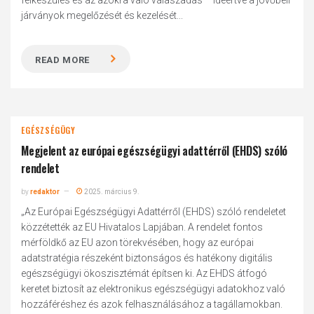
felkészülés és az azokra való válaszadás – ideértve a jövőbeli
járványok megelőzését és kezelését...
READ MORE
EGÉSZSÉGÜGY
Megjelent az európai egészségügyi adattérről (EHDS) szóló
rendelet
by
redaktor
2025. március 9.
„Az Európai Egészségügyi Adattérről (EHDS) szóló rendeletet
közzétették az EU Hivatalos Lapjában. A rendelet fontos
mérföldkő az EU azon törekvésében, hogy az európai
adatstratégia részeként biztonságos és hatékony digitális
egészségügyi ökoszisztémát építsen ki. Az EHDS átfogó
keretet biztosít az elektronikus egészségügyi adatokhoz való
hozzáféréshez és azok felhasználásához a tagállamokban.