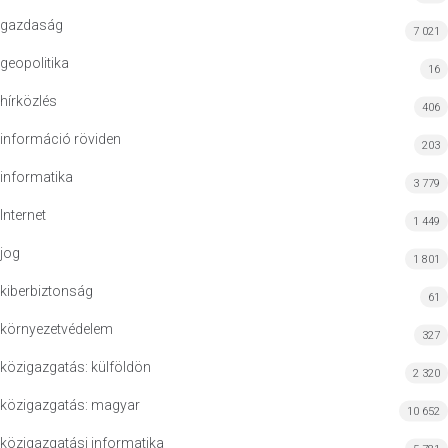
gazdaság
7 021
geopolitika
16
hírközlés
406
információ röviden
203
informatika
3 779
Internet
1 449
jog
1 801
kiberbiztonság
61
környezetvédelem
327
közigazgatás: külföldön
2 320
közigazgatás: magyar
10 652
közigazgatási informatika