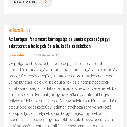
READ MORE
EGÉSZSÉGÜGY
Az Európai Parlament támogatja az uniós egészségügyi
adatteret a betegek és a kutatás érdekében
by
redaktor
2023. december 17.
„ A polgárok hozzáférhetnek receptjeikhez, felvételeikhez és
laboratóriumi vizsgálataikhoz más uniós tagállamokból is Az
összesített egészségügyi adatok megosztása lehetségessé
válna kutatási célokra, például a rák és a ritka betegségek
kutatására Szigorú adatvédelmi biztosítékokat vezetnének be,
amelyek szabályoznák, hogy az érzékeny adatokat hogyan és
milyen céllal oszthatják meg A képviselők szerdán elfogadták
az európai egészségügyi adattér létrehozására vonatkozó
álláspontjukat, melynek célja, hogy megkönnyítsék a
személyes egészségügyi adatokhoz való hozzáférést. Az új
európai egészségügyi adattér lehetővé tenné a polgárok