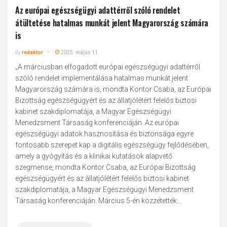
Az európai egészségügyi adattérről szóló rendelet
átültetése hatalmas munkát jelent Magyarország számára
is
by
redaktor
2025. május 11.
„A márciusban elfogadott európai egészségügyi adattérről
szóló rendelet implementálása hatalmas munkát jelent
Magyarország számára is, mondta Kontor Csaba, az Európai
Bizottság egészségügyért és az állatjólétért felelős biztosi
kabinet szakdiplomatája, a Magyar Egészségügyi
Menedzsment Társaság konferenciáján. Az európai
egészségügyi adatok hasznosítása és biztonsága egyre
fontosabb szerepet kap a digitális egészségügy fejlődésében,
amely a gyógyítás és a klinikai kutatások alapvető
szegmense, mondta Kontor Csaba, az Európai Bizottság
egészségügyért és az állatjólétért felelős biztosi kabinet
szakdiplomatája, a Magyar Egészségügyi Menedzsment
Társaság konferenciáján. Március 5-én közzétették...