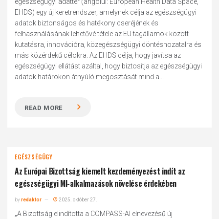
egészségügyi adattér (angolul: European Health Data Space,
EHDS) egy új keretrendszer, amelynek célja az egészségügyi
adatok biztonságos és hatékony cseréjének és
felhasználásának lehetővé tétele az EU tagállamok között
kutatásra, innovációra, közegészségügyi döntéshozatalra és
más közérdekű célokra. Az EHDS célja, hogy javítsa az
egészségügyi ellátást azáltal, hogy biztosítja az egészségügyi
adatok határokon átnyúló megosztását mind a...
READ MORE
EGÉSZSÉGÜGY
Az Európai Bizottság kiemelt kezdeményezést indít az
egészségügyi MI-alkalmazások növelése érdekében
by
redaktor
2025. október 27.
„A Bizottság elindította a COMPASS-AI elnevezésű új