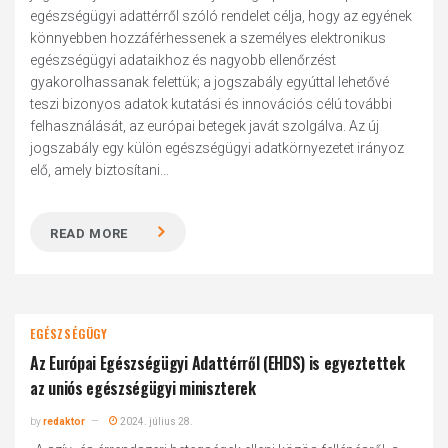
egészségügyi adattérről szóló rendelet célja, hogy az egyének
könnyebben hozzáférhessenek a személyes elektronikus
egészségügyi adataikhoz és nagyobb ellenőrzést
gyakorolhassanak felettük; a jogszabály egyúttal lehetővé
teszi bizonyos adatok kutatási és innovációs célú további
felhasználását, az európai betegek javát szolgálva. Az új
jogszabály egy külön egészségügyi adatkörnyezetet irányoz
elő, amely biztosítani...
READ MORE
EGÉSZSÉGÜGY
Az Európai Egészségügyi Adattérről (EHDS) is egyeztettek
az uniós egészségügyi miniszterek
by
redaktor
2024. július 28.