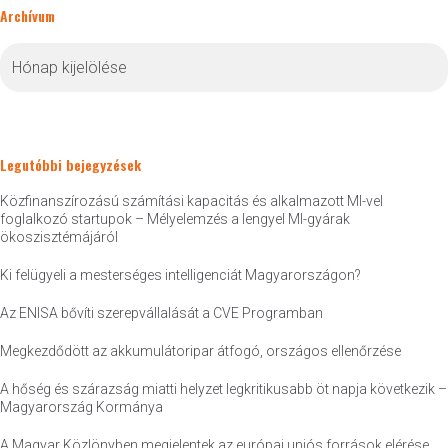
Archívum
Archívum
Legutóbbi bejegyzések
Közfinanszírozású számítási kapacitás és alkalmazott MI-vel
foglalkozó startupok – Mélyelemzés a lengyel MI-gyárak
ökoszisztémájáról
Ki felügyeli a mesterséges intelligenciát Magyarországon?
Az ENISA bővíti szerepvállalását a CVE Programban
Megkezdődött az akkumulátoripar átfogó, országos ellenőrzése
A hőség és szárazság miatti helyzet legkritikusabb öt napja következik –
Magyarország Kormánya
A Magyar Közlönyben megjelentek az európai uniós források elérése