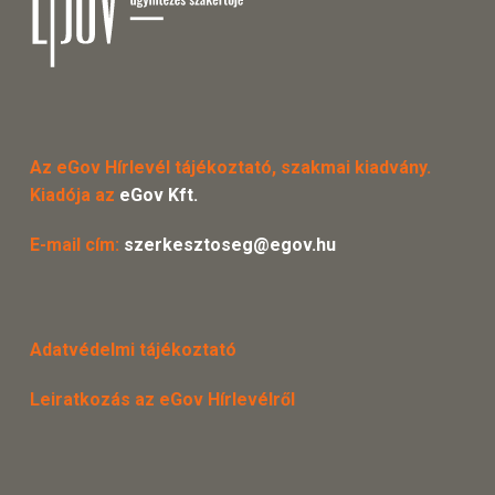
Az eGov Hírlevél tájékoztató, szakmai kiadvány.
Kiadója az
eGov Kft.
E-mail cím:
szerkesztoseg@egov.hu
Adatvédelmi tájékoztató
Leiratkozás az eGov Hírlevélről