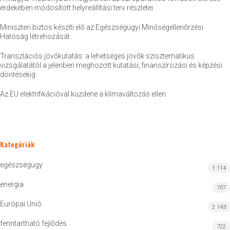
érdekében módosított helyreállítási terv részletei
Miniszteri biztos készíti elő az Egészségügyi Minőségellenőrzési
Hatóság létrehozását
Transzlációs jövőkutatás: a lehetséges jövők szisztematikus
vizsgálatától a jelenben meghozott kutatási, finanszírozási és képzési
döntésekig
Az EU elektrifikációval küzdene a klímaváltozás ellen
Kategóriák
egészségügy
1 114
energia
707
Európai Unió
2 143
fenntartható fejlődés
722