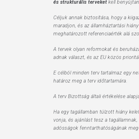
és strukturális terveket
kell benyújtan
Céljuk annak biztosítása, hogy a kiig
maradjon, és az államháztartási hiány
meghatározott referenciaérték alá szor
A tervek olyan reformokat és beruház
adnak választ, és az EU közös prioritá
E célból minden terv tartalmaz egy net
határoz meg a terv időtartamára.
A terv Bizottság általi értékelése ala
Ha egy tagállamban túlzott hiány kele
vonja, és ajánlást tesz a tagállamnak
adósságok fenntarthatóságának mege