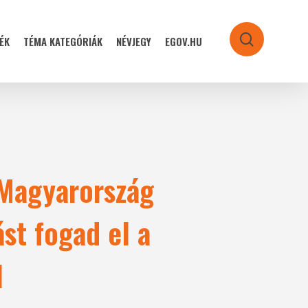
ÉK
TÉMA KATEGÓRIÁK
NÉVJEGY
EGOV.HU
search
 Magyarország
ást fogad el a
l