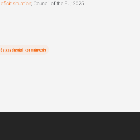
ficit situation
; Council of the EU; 2025.
iós gazdasági kormányzás