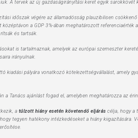
iuk. A tervek az új gazdaságirányítási keret egyik sarokkövét 
azítási időszak végére az államadósság plauzibilisen csökkenő 
t középtávon a GDP 3%-ában meghatározott referenciaérték ala
ítsák és tartsák.
ásokat is tartalmaznak, amelyek az európai szemeszter kereté
saira irányulnak.
tó kiadási pályára vonatkozó kötelezettségvállalást, amely gya
pján a Tanács ajánlást fogad el, amelyben meghatározza az érint
tkezik, a
túlzott hiány esetén követendő eljárás
célja, hogy a 
, hogy tegyen hatékony intézkedéseket a hiány kiigazítására. V
rősítése.