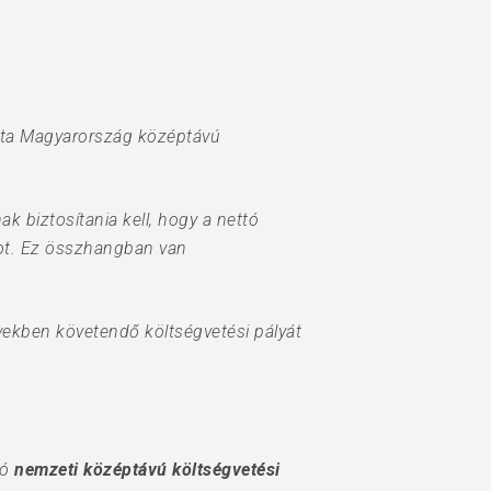
yta Magyarország középtávú
 biztosítania kell, hogy a nettó
ot. Ez összhangban van
vekben követendő költségvetési pályát
ló
nemzeti középtávú költségvetési