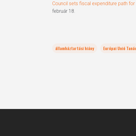
Council sets fiscal expenditure path fo
február 18.
államháztartási hiány
Európai Unió Taná