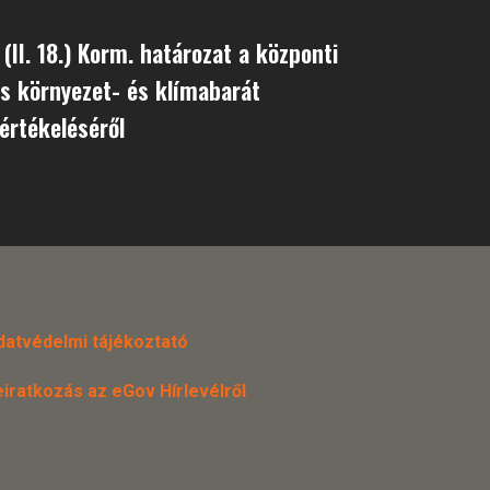
(II. 18.) Korm. határozat a központi
s környezet- és klímabarát
értékeléséről
datvédelmi tájékoztató
eiratkozás az eGov Hírlevélről