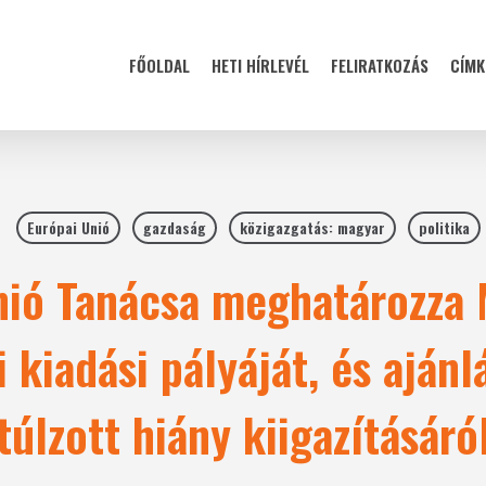
FŐOLDAL
HETI HÍRLEVÉL
FELIRATKOZÁS
CÍMK
Európai Unió
gazdaság
közigazgatás: magyar
politika
nió Tanácsa meghatározza
 kiadási pályáját, és ajánl
túlzott hiány kiigazításáró