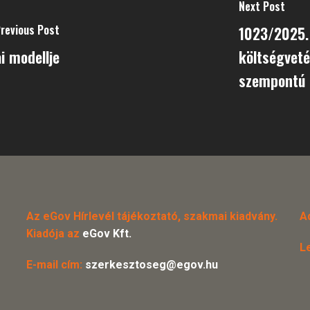
Next Post
revious Post
1023/2025. 
i modellje
költségveté
szempontú 
Az eGov Hírlevél tájékoztató, szakmai kiadvány.
A
Kiadója az
eGov Kft.
L
E-mail cím:
szerkesztoseg@egov.hu