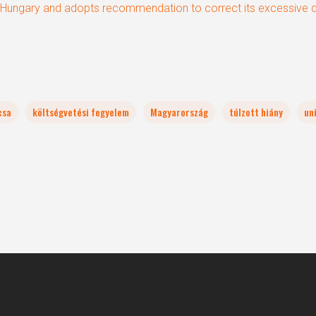
r Hungary and adopts recommendation to correct its excessive de
csa
költségvetési fegyelem
Magyarország
túlzott hiány
un