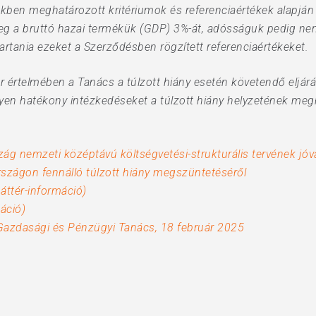
en meghatározott kritériumok és referenciaértékek alapján be
eg a bruttó hazai termékük (GDP) 3%-át, adósságuk pedig ne
tartania ezeket a Szerződésben rögzített referenciaértékeket.
r értelmében a Tanács a túlzott hiány esetén követendő eljár
gyen hatékony intézkedéseket a túlzott hiány helyzetének megh
nemzeti középtávú költségvetési-strukturális tervének jóv
ágon fennálló túlzott hiány megszüntetéséről
áttér-információ)
máció)
 Gazdasági és Pénzügyi Tanács, 18 február 2025