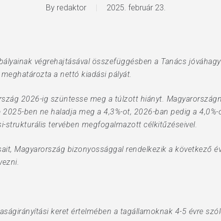
By
redaktor
2025. február 23.
bályainak végrehajtásával összefüggésben a Tanács jóváhag
s meghatározta a nettó kiadási pályát.
rszág 2026-ig szüntesse meg a túlzott hiányt. Magyarországnak
 2025-ben ne haladja meg a 4,3%-ot, 2026-ban pedig a 4,0%-
-strukturális tervében megfogalmazott célkitűzéseivel.
sait, Magyarország bizonyossággal rendelkezik a következő é
vezni.
zdaságirányítási keret értelmében a tagállamoknak 4-5 évre szó