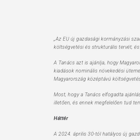
Hit enter to search or ESC to close
„Az EU új gazdasági kormányzási sza
költségvetési és strukturális tervét, é
A Tanács azt is ajánlja, hogy Magyaro
kiadások nominális növekedési üteme
Magyarország középtávú költségvetési
Most, hogy a Tanács elfogadta ajánlá
illetően, és ennek megfelelően tud ter
Háttér
A 2024. április 30-tól hatályos új ga