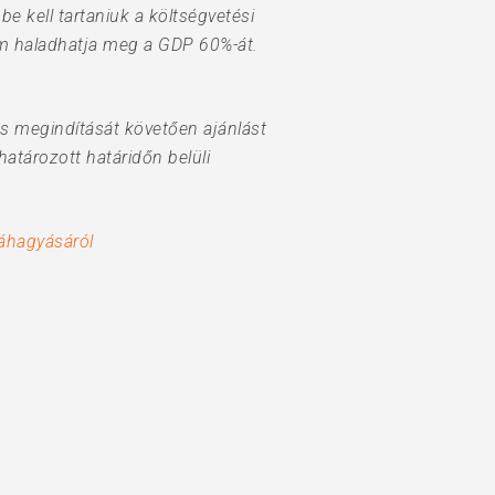
 kell tartaniuk a költségvetési
m haladhatja meg a GDP 60%-át.
ás megindítását követően ajánlást
atározott határidőn belüli
áhagyásáról