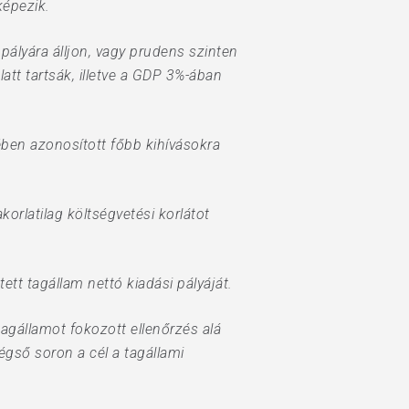
képezik.
pályára álljon, vagy prudens szinten
tt tartsák, illetve a GDP 3%-ában
ben azonosított főbb kihívásokra
korlatilag költségvetési korlátot
ett tagállam nettó kiadási pályáját.
tagállamot fokozott ellenőrzés alá
égső soron a cél a tagállami