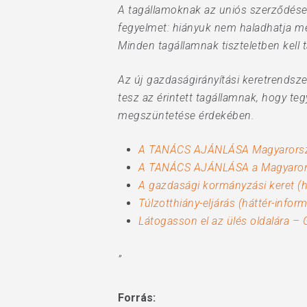
A tagállamoknak az uniós szerződésekb
fegyelmet: hiányuk nem haladhatja m
Minden tagállamnak tiszteletben kell 
Az új gazdaságirányítási keretrendsze
tesz az érintett tagállamnak, hogy te
megszüntetése érdekében.
A TANÁCS AJÁNLÁSA Magyarország 
A TANÁCS AJÁNLÁSA a Magyarorsz
A gazdasági kormányzási keret (h
Túlzotthiány-eljárás (háttér-infor
Látogasson el az ülés oldalára –
”
Forrás: