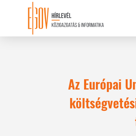
Skip
to
main
content
Az Európai U
költségvetési