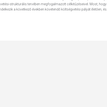
tési-strukturális tervében megfogalmazott célkitűzéseivel. Most, hogy
lkezik a következő években követendő költségvetési pályát illetően, és.