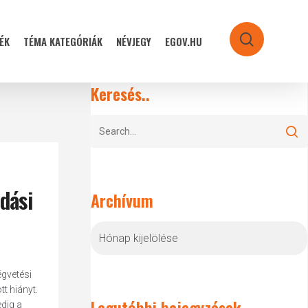
ÉK
TÉMA KATEGÓRIÁK
NÉVJEGY
EGOV.HU
search
Keresés..
dási
Archívum
Archívum
gvetési
t hiányt.
Legutóbbi bejegyzések
dig a