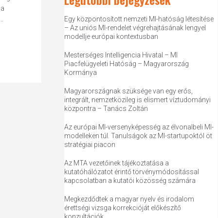
 a
..
Egy központosított nemzeti MI-hatóság létesítése
– Az uniós MI-rendelet végrehajtásának lengyel
modellje európai kontextusban
Mesterséges Intelligencia Hivatal – MI
Piacfelügyeleti Hatóság – Magyarország
Kormánya
Magyarországnak szüksége van egy erős,
integrált, nemzetközileg is elismert víztudományi
központra – Tanács Zoltán
Az európai MI-versenyképesség az élvonalbeli MI-
modelleken túl. Tanulságok az MI-startupoktól öt
stratégiai piacon
Az MTA vezetőinek tájékoztatása a
kutatóhálózatot érintő törvénymódosítással
kapcsolatban a kutatói közösség számára
Megkezdődtek a magyar nyelv és irodalom
érettségi vizsga korrekcióját előkészítő
konzultációk