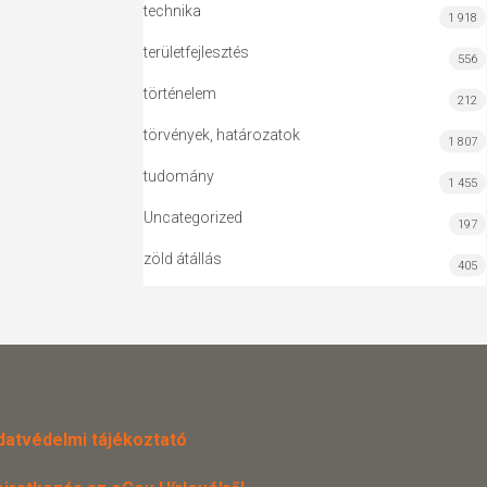
technika
1 918
területfejlesztés
556
történelem
212
törvények, határozatok
1 807
tudomány
1 455
Uncategorized
197
zöld átállás
405
datvédelmi tájékoztató