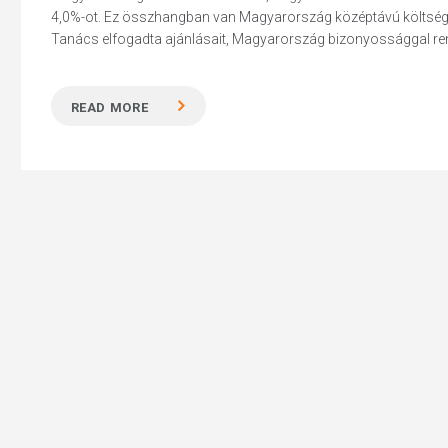
4,0%-ot. Ez összhangban van Magyarország középtávú költségve
Tanács elfogadta ajánlásait, Magyarország bizonyossággal rende
READ MORE
Hit enter to search or ESC to close