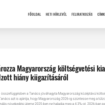
FŐOLDAL
HETI HÍRLEVÉL
FELIRATKOZÁS
CÍMK
rozza Magyarország költségvetési kia
lzott hiány kiigazításáról
al összefüggésben a Tanács jóváhagyta Magyarország középtávú költsé
A Tanács azt is ajánlja, hogy Magyarország 2026-ig szüntesse meg a túlzot
nális növekedési üteme 2025-ben ne haladja meg a 4,3%-ot, 2026-ban pe