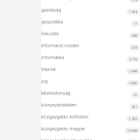
724
gazdaság
7 024
geopolitika
17
hírközlés
406
információ röviden
203
informatika
3 779
Internet
1 449
jog
1 802
kiberbiztonság
61
környezetvédelem
327
közigazgatás: külföldön
2 322
közigazgatás: magyar
10 659