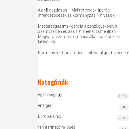
Az MI-gazdaság – Makrotrendek, iparági
átrendeződések és kormányzási kihívások
Mesterséges intelligencia a pénzügyekben, a
számvitelben és az üzleti menedzsmentben –
Magyarországi és romániai alkalmazások és
kihívások
Kormányzati honlap indult mihivatal.gov.hu címen!
Kategóriák
egészségügy
1 114
energia
707
Európai Unió
2 150
fenntartható fejlődés