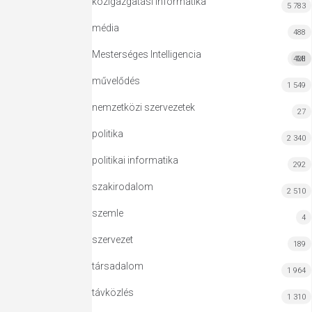
közigazgatási informatika
5 783
média
488
Mesterséges Intelligencia
428
MI
művelődés
1 549
nemzetközi szervezetek
27
politika
2 340
politikai informatika
292
szakirodalom
2 510
szemle
4
szervezet
189
társadalom
1 964
távközlés
1 310