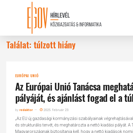
Skip
to
main
content
Találat: túlzott hiány
EURÓPAI UNIÓ
Az Európai Unió Tanácsa meghatá
pályáját, és ajánlást fogad el a tú
by
redaktor
2025. február 23.
„Az EU új gazdasági kormányzási szabályainak végrehajtásáv
és strukturális tervét, és meghatározta a nettó kiadási pályát. 
Magyarországnak biztosítania kell, hogy a nettó kiadások nomi