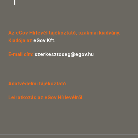
Az eGov Hírlevél tájékoztató, szakmai kiadvány.
Kiadója az
eGov Kft.
E-mail cím:
szerkesztoseg@egov.hu
Adatvédelmi tájékoztató
Leiratkozás az eGov Hírlevélről