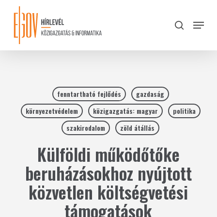
Skip
to
Menu
search
main
Close
content
Menu
fenntartható fejlődés
gazdaság
környezetvédelem
közigazgatás: magyar
politika
szakirodalom
zöld átállás
Külföldi működőtőke
beruházásokhoz nyújtott
közvetlen költségvetési
támogatások