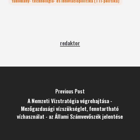
tudomány- technológia- és innovációpolitika (TTI-politika)
redaktor
Previous Post
A Nemzeti Vízstratégia végrehajtása -
Mezőgazdasági vízszükséglet, fenntartható
vízhasználat - az Állami Számvevőszék jelentése