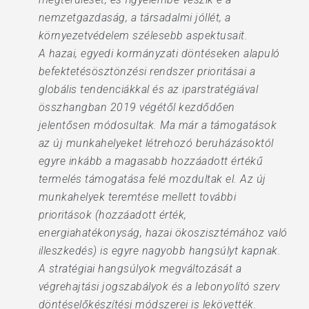
nemzetgazdaság, a társadalmi jóllét, a
környezetvédelem szélesebb aspektusait.
A hazai, egyedi kormányzati döntéseken alapuló
befektetésösztönzési rendszer prioritásai a
globális tendenciákkal és az iparstratégiával
összhangban 2019 végétől kezdődően
jelentősen módosultak. Ma már a támogatások
az új munkahelyeket létrehozó beruházásoktól
egyre inkább a magasabb hozzáadott értékű
termelés támogatása felé mozdultak el. Az új
munkahelyek teremtése mellett további
prioritások (hozzáadott érték,
energiahatékonyság, hazai ökoszisztémához való
illeszkedés) is egyre nagyobb hangsúlyt kapnak.
A stratégiai hangsúlyok megváltozását a
végrehajtási jogszabályok és a lebonyolító szerv
döntéselőkészítési módszerei is lekövették.