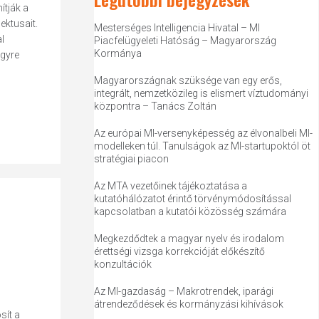
ítják a
ektusait.
Mesterséges Intelligencia Hivatal – MI
l
Piacfelügyeleti Hatóság – Magyarország
Kormánya
gyre
Magyarországnak szüksége van egy erős,
integrált, nemzetközileg is elismert víztudományi
központra – Tanács Zoltán
Az európai MI-versenyképesség az élvonalbeli MI-
modelleken túl. Tanulságok az MI-startupoktól öt
stratégiai piacon
Az MTA vezetőinek tájékoztatása a
kutatóhálózatot érintő törvénymódosítással
kapcsolatban a kutatói közösség számára
Megkezdődtek a magyar nyelv és irodalom
érettségi vizsga korrekcióját előkészítő
konzultációk
Az MI-gazdaság – Makrotrendek, iparági
átrendeződések és kormányzási kihívások
sít a