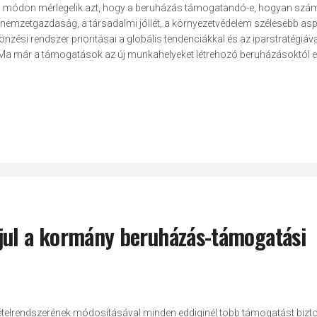
yen módon mérlegelik azt, hogy a beruházás támogatandó-e, hogyan szám
 nemzetgazdaság, a társadalmi jóllét, a környezetvédelem szélesebb asp
zési rendszer prioritásai a globális tendenciákkal és az iparstratégiáva
Ma már a támogatások az új munkahelyeket létrehozó beruházásoktól e
jul a kormány beruházás-támogatási
telrendszerének módosításával minden eddiginél több támogatást bizto