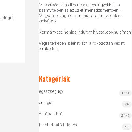
Mesterséges intelligencia a pénzügyekben, a
számvitelben és az üzleti menedzsmentben –
Magyarországi és romániai alkalmazások és
nológiát
kihívások
Kormányzati honlap indult mihivatal.gov.hu címen!
Végre térképen is lehet látni a fokozottan védett
területeket
Kategóriák
egészségügy
1 114
energia
707
Európai Unió
2 149
fenntartható fejlődés
724