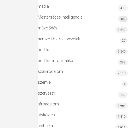
média
488
Mesterséges Intelligencia
427
MI
művelődés
1 549
nemzetközi szervezetek
27
politika
2 340
politikai informatika
292
szakirodalom
2 510
szemle
4
szervezet
189
társadalom
1 964
távközlés
1 310
technika
1 918