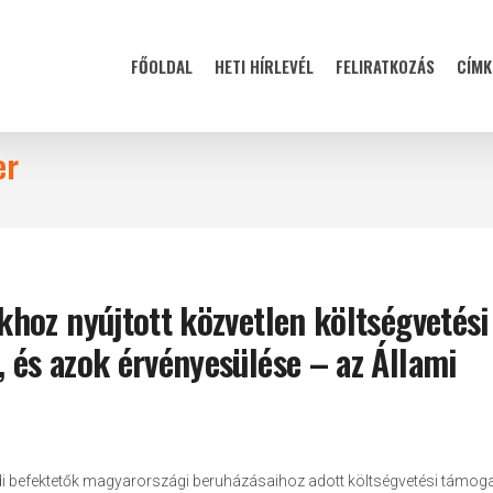
FŐOLDAL
HETI HÍRLEVÉL
FELIRATKOZÁS
CÍMK
er
hoz nyújtott közvetlen költségvetési
és azok érvényesülése – az Állami
ldi befektetők magyarországi beruházásaihoz adott költségvetési támog