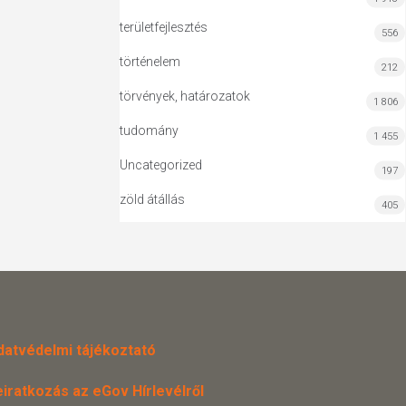
területfejlesztés
556
történelem
212
törvények, határozatok
1 806
tudomány
1 455
Uncategorized
197
zöld átállás
405
datvédelmi tájékoztató
eiratkozás az eGov Hírlevélről