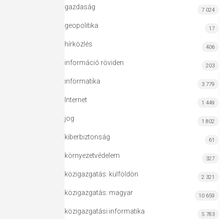
gazdaság
7 024
geopolitika
17
hírközlés
406
információ röviden
203
informatika
3 779
Internet
1 449
jog
1 802
kiberbiztonság
61
környezetvédelem
327
közigazgatás: külföldön
2 321
közigazgatás: magyar
10 659
közigazgatási informatika
5 783