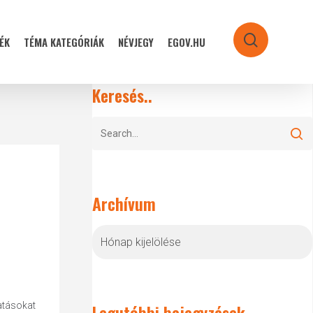
ÉK
TÉMA KATEGÓRIÁK
NÉVJEGY
EGOV.HU
search
Keresés..
Archívum
Archívum
atásokat
Legutóbbi bejegyzések