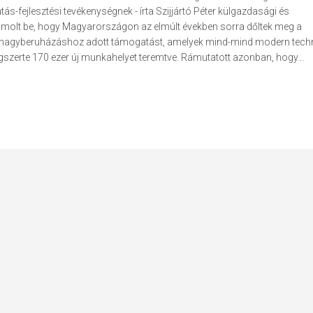
-fejlesztési tevékenységnek - írta Szijjártó Péter külgazdasági és
ámolt be, hogy Magyarországon az elmúlt években sorra dőltek meg a
 nagyberuházáshoz adott támogatást, amelyek mind-mind modern tech
gszerte 170 ezer új munkahelyet teremtve. Rámutatott azonban, hogy...