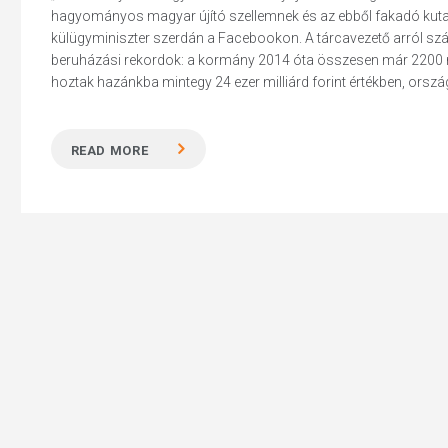
hagyományos magyar újító szellemnek és az ebből fakadó kutatás
külügyminiszter szerdán a Facebookon. A tárcavezető arról sz
beruházási rekordok: a kormány 2014 óta összesen már 2200
hoztak hazánkba mintegy 24 ezer milliárd forint értékben, orszá
READ MORE