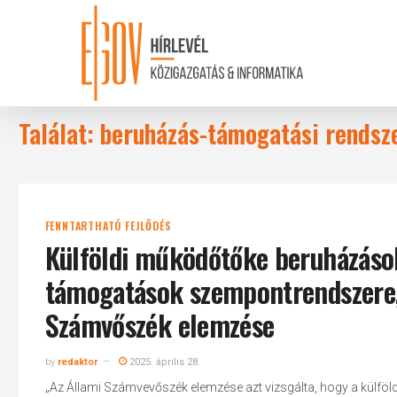
Skip
to
main
content
Találat: beruházás-támogatási rendsz
FENNTARTHATÓ FEJLŐDÉS
Külföldi működőtőke beruházások
támogatások szempontrendszere, 
Számvőszék elemzése
by
redaktor
2025. április 28.
„Az Állami Számvevőszék elemzése azt vizsgálta, hogy a külfö