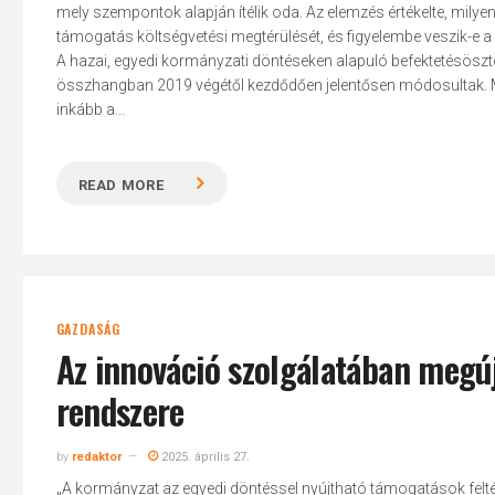
mely szempontok alapján ítélik oda. Az elemzés értékelte, mil
támogatás költségvetési megtérülését, és figyelembe veszik-e a
A hazai, egyedi kormányzati döntéseken alapuló befektetésösztön
összhangban 2019 végétől kezdődően jelentősen módosultak. 
inkább a...
Hit enter to search or ESC to close
READ MORE
GAZDASÁG
Az innováció szolgálatában megú
rendszere
by
redaktor
2025. április 27.
„A kormányzat az egyedi döntéssel nyújtható támogatások felté