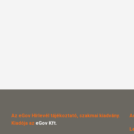
Az eGov Hírlevél tájékoztató, szakmai kiadvány.
A
Kiadója az
eGov Kft.
L