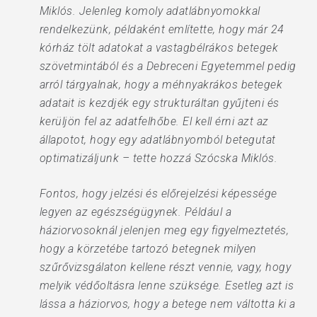
Miklós. Jelenleg komoly adatlábnyomokkal
rendelkezünk, példaként említette, hogy már 24
kórház tölt adatokat a vastagbélrákos betegek
szövetmintából és a Debreceni Egyetemmel pedig
arról tárgyalnak, hogy a méhnyakrákos betegek
adatait is kezdjék egy strukturáltan gyűjteni és
kerüljön fel az adatfelhőbe. El kell érni azt az
állapotot, hogy egy adatlábnyomból betegutat
optimatizáljunk – tette hozzá Szócska Miklós.
Fontos, hogy jelzési és előrejelzési képessége
legyen az egészségügynek. Például a
háziorvosoknál jelenjen meg egy figyelmeztetés,
hogy a körzetébe tartozó betegnek milyen
szűrővizsgálaton kellene részt vennie, vagy, hogy
melyik védőoltásra lenne szüksége. Esetleg azt is
lássa a háziorvos, hogy a betege nem váltotta ki a