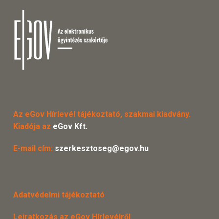
Az eGov Hírlevél tájékoztató, szakmai kiadvány.
Kiadója az
eGov Kft.
E-mail cím:
szerkesztoseg@egov.hu
Adatvédelmi tájékoztató
Leiratkozás az eGov Hírlevélről