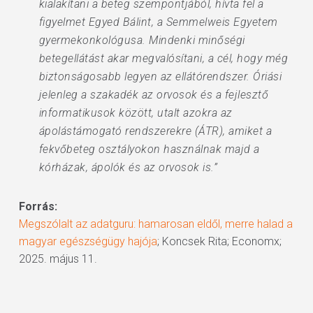
kialakítani a beteg szempontjából, hívta fel a
figyelmet Egyed Bálint, a Semmelweis Egyetem
gyermekonkológusa. Mindenki minőségi
betegellátást akar megvalósítani, a cél, hogy még
biztonságosabb legyen az ellátórendszer. Óriási
jelenleg a szakadék az orvosok és a fejlesztő
informatikusok között, utalt azokra az
ápolástámogató rendszerekre (ÁTR), amiket a
fekvőbeteg osztályokon használnak majd a
kórházak, ápolók és az orvosok is.”
Forrás:
Megszólalt az adatguru: hamarosan eldől, merre halad a
magyar egészségügy hajója
; Koncsek Rita; Economx;
2025. május 11.