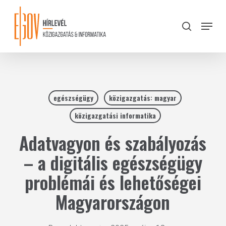
Skip
to
Menu
search
main
Close
content
Menu
egészségügy
közigazgatás: magyar
közigazgatási informatika
Adatvagyon és szabályozás
– a digitális egészségügy
problémái és lehetőségei
Magyarországon