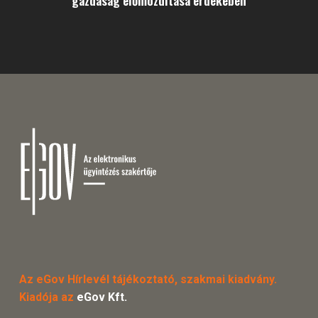
gazdaság előmozdítása érdekében
Az eGov Hírlevél tájékoztató, szakmai kiadvány.
Kiadója az
eGov Kft.