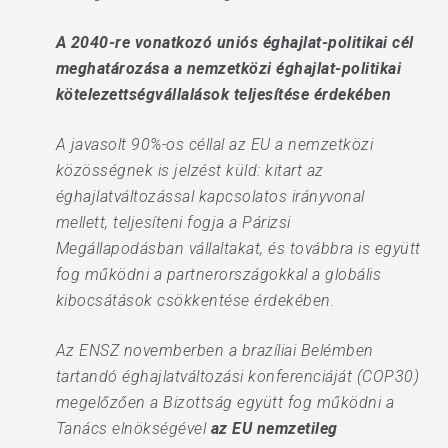
A 2040-re vonatkozó uniós éghajlat-politikai cél
meghatározása a nemzetközi éghajlat-politikai
kötelezettségvállalások teljesítése érdekében
A javasolt 90%-os céllal az EU a nemzetközi
közösségnek is jelzést küld: kitart az
éghajlatváltozással kapcsolatos irányvonal
mellett, teljesíteni fogja a Párizsi
Megállapodásban vállaltakat, és továbbra is együtt
fog működni a partnerországokkal a globális
kibocsátások csökkentése érdekében.
Az ENSZ novemberben a brazíliai Belémben
tartandó éghajlatváltozási konferenciáját (COP30)
megelőzően a Bizottság együtt fog működni a
Tanács elnökségével
az EU nemzetileg