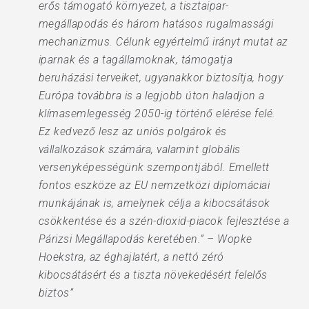
erős támogató környezet, a tisztaipar-
megállapodás és három hatásos rugalmassági
mechanizmus. Célunk egyértelmű irányt mutat az
iparnak és a tagállamoknak, támogatja
beruházási terveiket, ugyanakkor biztosítja, hogy
Európa továbbra is a legjobb úton haladjon a
klímasemlegesség 2050-ig történő elérése felé.
Ez kedvező lesz az uniós polgárok és
vállalkozások számára, valamint globális
versenyképességünk szempontjából. Emellett
fontos eszköze az EU nemzetközi diplomáciai
munkájának is, amelynek célja a kibocsátások
csökkentése és a szén-dioxid-piacok fejlesztése a
Párizsi Megállapodás keretében.” – Wopke
Hoekstra, az éghajlatért, a nettó zéró
kibocsátásért és a tiszta növekedésért felelős
biztos”