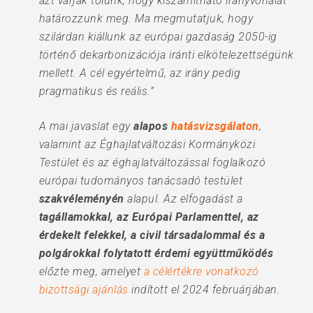
azt várják tőlünk, hogy kiszámítható irányvonalat
határozzunk meg. Ma megmutatjuk, hogy
szilárdan kiállunk az európai gazdaság 2050-ig
történő dekarbonizációja iránti elkötelezettségünk
mellett. A cél egyértelmű, az irány pedig
pragmatikus és reális.”
A mai javaslat egy
alapos
hatásvizsgálaton
,
valamint az Éghajlatváltozási Kormányközi
Testület és az éghajlatváltozással foglalkozó
európai tudományos tanácsadó testület
szakvéleményén
alapul. Az elfogadást a
tagállamokkal, az Európai Parlamenttel, az
érdekelt felekkel, a civil társadalommal és a
polgárokkal folytatott érdemi együttműködés
előzte meg, amelyet
a célértékre vonatkozó
bizottsági ajánlás
indított el 2024 februárjában.