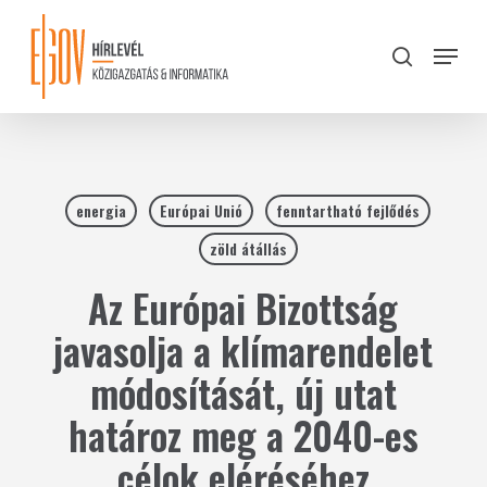
Skip
to
Menu
search
main
Close
content
Menu
energia
Európai Unió
fenntartható fejlődés
zöld átállás
Az Európai Bizottság
javasolja a klímarendelet
módosítását, új utat
határoz meg a 2040-es
célok eléréséhez