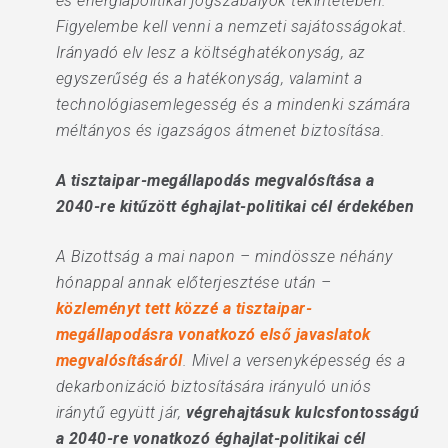
és energiapolitikai jogszabályok tekintetében.
Figyelembe kell venni a nemzeti sajátosságokat.
Irányadó elv lesz a költséghatékonyság, az
egyszerűség és a hatékonyság, valamint a
technológiasemlegesség és a mindenki számára
méltányos és igazságos átmenet biztosítása.
A tisztaipar-megállapodás megvalósítása a
2040-re kitűzött éghajlat-politikai cél érdekében
A Bizottság a mai napon – mindössze néhány
hónappal annak előterjesztése után –
közleményt tett közzé a tisztaipar-
megállapodásra vonatkozó első javaslatok
megvalósításáról
. Mivel a versenyképesség és a
dekarbonizáció biztosítására irányuló uniós
iránytű együtt jár,
végrehajtásuk kulcsfontosságú
a 2040-re vonatkozó éghajlat-politikai cél