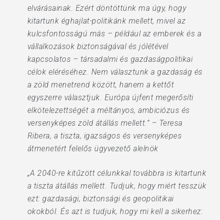
elvárásainak. Ezért döntöttünk ma úgy, hogy
kitartunk éghajlat-politikánk mellett, mivel az
kulcsfontosságú más – például az emberek és a
vállalkozások biztonságával és jólétével
kapcsolatos – társadalmi és gazdaságpolitikai
célok eléréséhez. Nem választunk a gazdaság és
a zöld menetrend között, hanem a kettőt
egyszerre választjuk. Európa újfent megerősíti
elkötelezettségét a méltányos, ambiciózus és
versenyképes zöld átállás mellett.” – Teresa
Ribera, a tiszta, igazságos és versenyképes
átmenetért felelős ügyvezető alelnök
„A 2040-re kitűzött célunkkal továbbra is kitartunk
a tiszta átállás mellett. Tudjuk, hogy miért tesszük
ezt: gazdasági, biztonsági és geopolitikai
okokból. És azt is tudjuk, hogy mi kell a sikerhez: