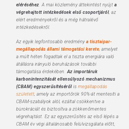
eléréséhez
. A mai közlemény áttekintést nyújt
a
végrehajtott intézkedések első csoportjáról
, az
elért eredményekről és a még hátralévő
intézkedésekről.
Az egyik legfontosabb eredmény
a tisztaipar-
megállapodás állami támogatási kerete
, amelyet
a múlt héten fogadtak el a tiszta energiára való
átállásra irányuló beruházások további
támogatása érdekében.
Az importáruk
karbonintenzitását ellensúlyozó mechanizmus
(CBAM) egyszerűsítéséről
is
megállapodás
született
, amely az importőrök 90%-át mentesíti a
CBAM-szabályok alól, ezáltal csökkentve a
bürokráciát és biztosítva a zökkenőmentes
végrehajtást. Ez az egyszerűsítés az első lépés a
CBAM év végi általánosabb felülvizsgálata előtt,