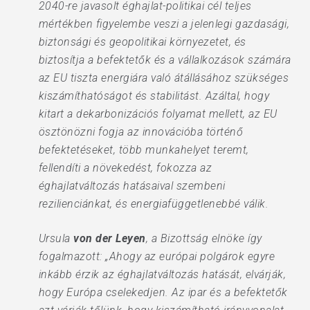
2040-re javasolt éghajlat-politikai cél teljes
mértékben figyelembe veszi a jelenlegi gazdasági,
biztonsági és geopolitikai környezetet, és
biztosítja a befektetők és a vállalkozások számára
az EU tiszta energiára való átállásához szükséges
kiszámíthatóságot és stabilitást. Azáltal, hogy
kitart a dekarbonizációs folyamat mellett, az EU
ösztönözni fogja az innovációba történő
befektetéseket, több munkahelyet teremt,
fellendíti a növekedést, fokozza az
éghajlatváltozás hatásaival szembeni
rezilienciánkat, és energiafüggetlenebbé válik.
Ursula
von der Leyen
, a Bizottság elnöke így
fogalmazott: „Ahogy az európai polgárok egyre
inkább érzik az éghajlatváltozás hatását, elvárják,
hogy Európa cselekedjen. Az ipar és a befektetők