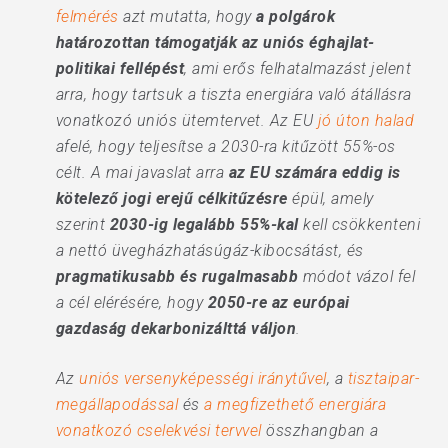
felmérés
azt mutatta, hogy
a polgárok
határozottan támogatják az uniós éghajlat-
politikai fellépést
, ami erős felhatalmazást jelent
arra, hogy tartsuk a tiszta energiára való átállásra
vonatkozó uniós ütemtervet. Az EU
jó úton halad
afelé, hogy teljesítse a 2030-ra kitűzött 55%-os
célt. A mai javaslat arra
az EU számára eddig is
kötelező jogi erejű célkitűzésre
épül, amely
szerint
2030-ig legalább 55%-kal
kell csökkenteni
a nettó üvegházhatásúgáz-kibocsátást, és
pragmatikusabb és rugalmasabb
módot vázol fel
a cél elérésére, hogy
2050-re az európai
gazdaság dekarbonizálttá váljon
.
Az
uniós versenyképességi iránytűvel
, a
tisztaipar-
megállapodással
és
a megfizethető energiára
vonatkozó cselekvési tervvel
összhangban a