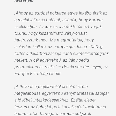
Idézet(ek)
„Ahogy az európai polgárok egyre inkább érzik az
éghajlatváltozás hatását, elvárják, hogy Európa
cselekedjen. Az ipar és a befektetők azt várják
tőlünk, hogy kiszámítható irányvonalat
határozzunk meg. Ma megmutatjuk, hogy
szilárdan kiállunk az európai gazdaság 2050-ig
történő dekarbonizációja iránti elkötelezettségünk
mellett. A cél egyértelmű, az irány pedig
pragmatikus és reális.” – Ursula von der Leyen, az
Európai Bizottság elnöke
„A 90%-os éghajlat-politikai célról szóló
megállapodás egyértelmű iránymutatással szolgál
a jövőbeli intézkedéseinkhez. Ezáltal eleget
teszünk az éghajlat-politikai fellépést továbbra is
határozottan támogató európai polgárok