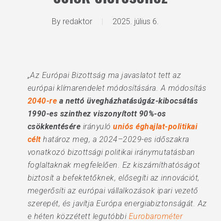
By
redaktor
2025. július 6.
„Az Európai Bizottság ma javaslatot tett az
európai klímarendelet módosítására. A módosítás
2040-re
a nettó üvegházhatásúgáz-kibocsátás
1990-es szinthez viszonyított 90%-os
csökkentésére
irányuló
uniós éghajlat-politikai
célt
határoz meg, a 2024–2029-es időszakra
vonatkozó bizottsági politikai iránymutatásban
foglaltaknak megfelelően. Ez kiszámíthatóságot
biztosít a befektetőknek, elősegíti az innovációt,
megerősíti az európai vállalkozások ipari vezető
szerepét, és javítja Európa energiabiztonságát. Az
e héten közzétett legutóbbi
Eurobarométer