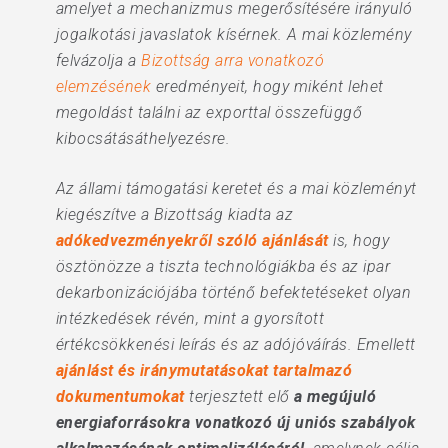
amelyet a mechanizmus megerősítésére irányuló
jogalkotási javaslatok kísérnek. A mai közlemény
felvázolja a
Bizottság arra vonatkozó
elemzésének
eredményeit, hogy miként lehet
megoldást találni az exporttal összefüggő
kibocsátásáthelyezésre.
Az állami támogatási keretet és a mai közleményt
kiegészítve a Bizottság kiadta az
adókedvezményekről szóló ajánlását
is, hogy
ösztönözze a tiszta technológiákba és az ipar
dekarbonizációjába történő befektetéseket olyan
intézkedések révén, mint a gyorsított
értékcsökkenési leírás és az adójóváírás. Emellett
ajánlást és iránymutatásokat tartalmazó
dokumentumokat
terjesztett elő
a megújuló
energiaforrásokra vonatkozó új uniós szabályok