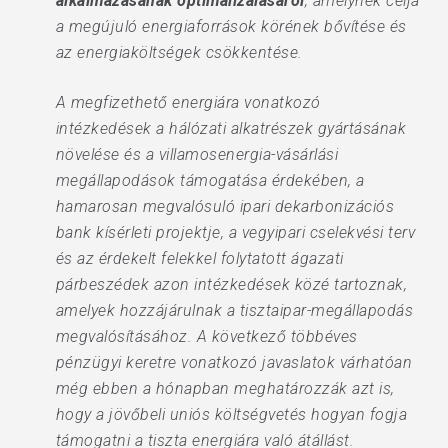
alkalmazásának optimalizálásáról
, amelynek célja
a megújuló energiaforrások körének bővítése és
az energiaköltségek csökkentése.
A megfizethető energiára vonatkozó
intézkedések a hálózati alkatrészek gyártásának
növelése és a villamosenergia-vásárlási
megállapodások támogatása érdekében, a
hamarosan megvalósuló ipari dekarbonizációs
bank kísérleti projektje, a vegyipari cselekvési terv
és az érdekelt felekkel folytatott ágazati
párbeszédek azon intézkedések közé tartoznak,
amelyek hozzájárulnak a tisztaipar-megállapodás
megvalósításához. A következő többéves
pénzügyi keretre vonatkozó javaslatok várhatóan
még ebben a hónapban meghatározzák azt is,
hogy a jövőbeli uniós költségvetés hogyan fogja
támogatni a tiszta energiára való átállást.