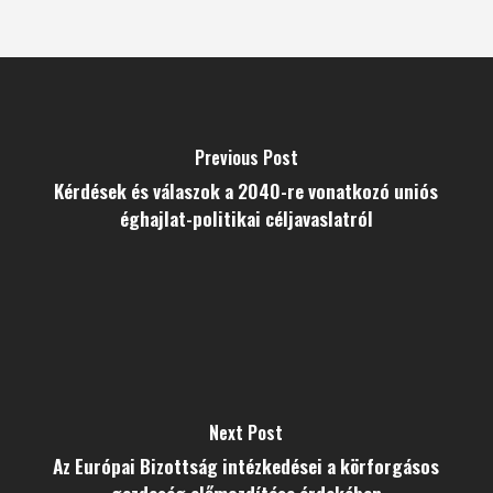
Previous Post
Kérdések és válaszok a 2040-re vonatkozó uniós
éghajlat-politikai céljavaslatról
Next Post
Az Európai Bizottság intézkedései a körforgásos