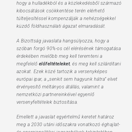
hogy a hulladékból és a közlekedésből származó
kibocsátások csökkentése terén elérhető
túlteljesítéssel kompenzálják a nehézségekkel
küzdő földhasználati ágazat elmaradását.
A Bizottság javaslata hangsúlyozza, hogy a
szóban forgó 90%-os cél elérésének támogatása
érdekében mielőbb meg kell teremteni a
megfelelő
előfeltételeket
, és meg kell szilárdítani
azokat. Ezek közé tartozik a versenyképes
európai ipar, a „senkit sem hagyunk hátra” elvet
érvényesítő méltányos átállás, valamint a
nemzetközi partnereinkéivel egyenlő
versenyfeltételek biztosítása.
Emellett a javaslat egyértelmű keretet határoz
meg a 2030 utáni időszakra vonatkozó éghajlat-