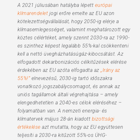
A 2021 júliusában hatályba lépett
európai
klímarendelet
jogi erőre emelte az EU azon
kötelezettségvállalását, hogy 2050-ig elérje a
klímasemlegességet, valamint meghatározott egy
köztes célértéket, amely szerint 2030-ra az 1990-
es szinthez képest legalább 55%-kal csökkenteni
kell a nettó üvegházhatásúgáz-kibocsátást. Az
elfogadott dekarbonizációs célkitűzések elérése
érdekében az EU azóta elfogadta az
„Irány az
55%!”
elnevezésű, 2030-ig tartó időszakra
vonatkozó jogszabálycsomagot, és annak az
uniós tagállamok általi végrehajtása – amely
elengedhetetlen a 2040-es célok eléréséhez –
folyamatban van. A nemzeti energia- és
klímatervek május 28-án kiadott
bizottsági
értékelése
azt mutatta, hogy az EU együttesen
teljesíti a 2030-ra kitűzött 55%-os ÜHG-