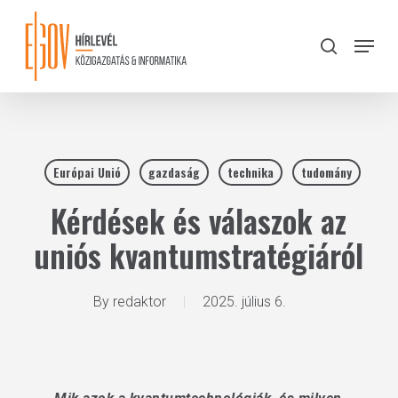
Skip
to
Menu
search
main
Close
content
Menu
Európai Unió
gazdaság
technika
tudomány
Kérdések és válaszok az
uniós kvantumstratégiáról
By
redaktor
2025. július 6.