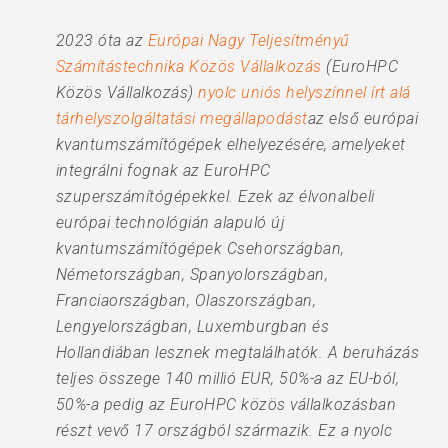
2023 óta az
Európai Nagy Teljesítményű
Számítástechnika Közös Vállalkozás
(EuroHPC
Közös Vállalkozás)
nyolc uniós helyszínnel írt alá
tárhelyszolgáltatási megállapodást
az első európai
kvantumszámítógépek elhelyezésére, amelyeket
integrálni fognak az EuroHPC
szuperszámítógépekkel. Ezek az élvonalbeli
európai technológián alapuló új
kvantumszámítógépek Csehországban,
Németországban, Spanyolországban,
Franciaországban, Olaszországban,
Lengyelországban, Luxemburgban és
Hollandiában lesznek megtalálhatók. A beruházás
teljes összege 140 millió EUR, 50%-a az EU-ból,
50%-a pedig az EuroHPC közös vállalkozásban
részt vevő 17 országból származik. Ez a nyolc