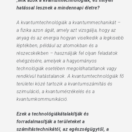
„
Mik azok a kvantumtechnológiák, és milyen
hatással lesznek a mindennapi életre?
A kvantumtechnológiák a kvantummechanikát –
a fizika azon ágát, amely azt vizsgálja, hogy az
anyag és az energia hogyan viselkedik a legkisebb
léptékben, például az atomokban és a
részecskékben – használják fel olyan feladatok
elvégzésére, amelyek a hagyományos
technológiák esetében megoldhatatlanok vagy
rendkívül hatástalanok. A kvantumtechnológiák fő
területei közé tartozik a kvantumszámítás és
szimuláció, a kvantumérzékelés és a
kvantumkommunikáció.
Ezek a technológiákátalakítják és
forradalmasítják a területeket a
számítástechnikától, az egészségügytől, a