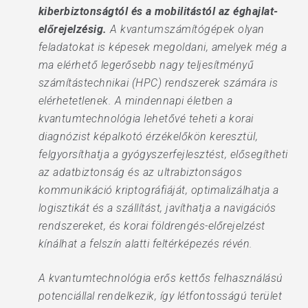
kiberbiztonságtól és a mobilitástól az éghajlat-
előrejelzésig.
A kvantumszámítógépek olyan
feladatokat is képesek megoldani, amelyek még a
ma elérhető legerősebb nagy teljesítményű
számítástechnikai (HPC) rendszerek számára is
elérhetetlenek. A mindennapi életben a
kvantumtechnológia lehetővé teheti a korai
diagnózist képalkotó érzékelőkön keresztül,
felgyorsíthatja a gyógyszerfejlesztést, elősegítheti
az adatbiztonság és az ultrabiztonságos
kommunikáció kriptográfiáját, optimalizálhatja a
logisztikát és a szállítást, javíthatja a navigációs
rendszereket, és korai földrengés-előrejelzést
kínálhat a felszín alatti feltérképezés révén.
A kvantumtechnológia erős kettős felhasználású
potenciállal rendelkezik, így létfontosságú terület