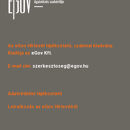
Az eGov Hírlevél tájékoztató, szakmai kiadvány.
Kiadója az
eGov Kft.
E-mail cím:
szerkesztoseg@egov.hu
Adatvédelmi tájékoztató
Leiratkozás az eGov Hírlevélről