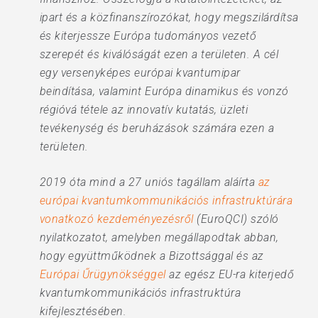
ipart és a közfinanszírozókat, hogy megszilárdítsa
és kiterjessze Európa tudományos vezető
szerepét és kiválóságát ezen a területen. A cél
egy versenyképes európai kvantumipar
beindítása, valamint Európa dinamikus és vonzó
régióvá tétele az innovatív kutatás, üzleti
tevékenység és beruházások számára ezen a
területen.
2019 óta mind a 27 uniós tagállam aláírta
az
európai kvantumkommunikációs infrastruktúrára
vonatkozó kezdeményezésről
(EuroQCI) szóló
nyilatkozatot, amelyben megállapodtak abban,
hogy együttműködnek a Bizottsággal és az
Európai Űrügynökséggel
az egész EU-ra kiterjedő
kvantumkommunikációs infrastruktúra
kifejlesztésében.