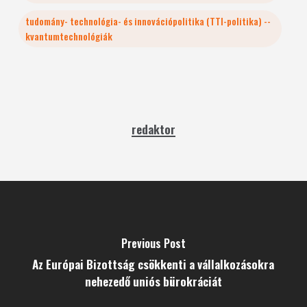
tudomány- technológia- és innovációpolitika (TTI-politika) --
kvantumtechnológiák
redaktor
Previous Post
Az Európai Bizottság csökkenti a vállalkozásokra
nehezedő uniós bürokráciát