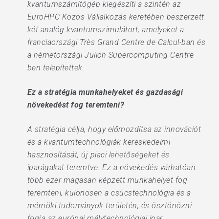
kvantumszámítógép kiegészíti a szintén az
EuroHPC Közös Vállalkozás keretében beszerzett
két analóg kvantumszimulátort, amelyeket a
franciaországi Très Grand Centre de Calcul-ban és
a németországi Jülich Supercomputing Centre-
ben telepítettek.
Ez a stratégia munkahelyeket és gazdasági
növekedést fog teremteni?
A stratégia célja, hogy előmozdítsa az innovációt
és a kvantumtechnológiák kereskedelmi
hasznosítását, új piaci lehetőségeket és
iparágakat teremtve. Ez a növekedés várhatóan
több ezer magasan képzett munkahelyet fog
teremteni, különösen a csúcstechnológia és a
mérnöki tudományok területén, és ösztönözni
fogja az európai mélytechnológiai ipar