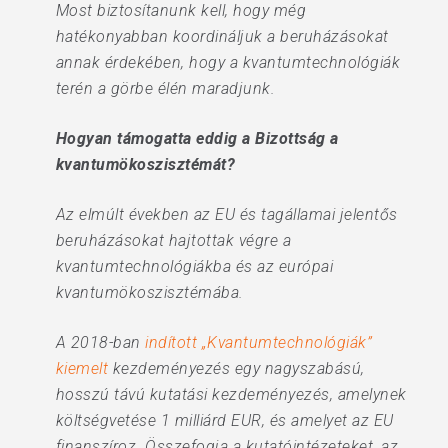
Most biztosítanunk kell, hogy még
hatékonyabban koordináljuk a beruházásokat
annak érdekében, hogy a kvantumtechnológiák
terén a görbe élén maradjunk.
Hogyan támogatta eddig a Bizottság a
kvantumökoszisztémát?
Az elmúlt években az EU és tagállamai jelentős
beruházásokat hajtottak végre a
kvantumtechnológiákba és az európai
kvantumökoszisztémába.
A 2018-ban
indított „Kvantumtechnológiák”
kiemelt
kezdeményezés egy nagyszabású,
hosszú távú kutatási kezdeményezés, amelynek
költségvetése 1 milliárd EUR, és amelyet az EU
finanszíroz. Összefogja a kutatóintézeteket, az