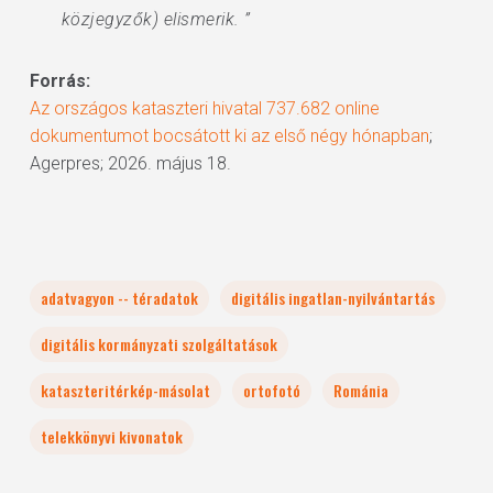
közjegyzők) elismerik. ”
Forrás:
Az országos kataszteri hivatal 737.682 online
dokumentumot bocsátott ki az első négy hónapban
;
Agerpres; 2026. május 18.
adatvagyon -- téradatok
digitális ingatlan-nyilvántartás
digitális kormányzati szolgáltatások
kataszteritérkép-másolat
ortofotó
Románia
telekkönyvi kivonatok