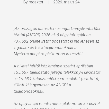
By
redaktor
2026. május 24.
„Az országos kataszteri és ingatlan-nyilvántartási
hivatal (ANCPI) 2026 első négy hónapjában
737.682 online iratot bocsátott ki ingyenesen az
ingatlan- és telektulajdonosoknak a
Myeterra.ancpi.ro platformon keresztül.
A hivatal hétfői közleménye szerint áprilisban
155.667 tájékoztató jellegű telekkönyvi kivonatot
és 19.634 kataszteritérkép-másolatot (ortofotót)
állított ki ingyenesen az ANCPI a
tulajdonosoknak.
Az epay.ancpi.ro internetes platformon keresztül