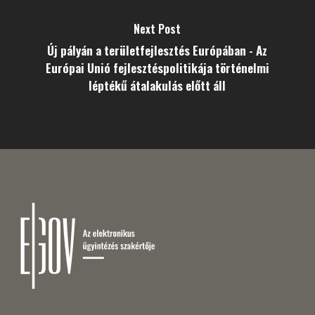
Next Post
Új pályán a területfejlesztés Európában - Az
Európai Unió fejlesztéspolitikája történelmi
léptékű átalakulás előtt áll