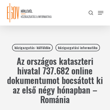
Skip
to
Menu
search
main
Close
content
Menu
közigazgatás: külföldön
közigazgatási informatika
Az országos kataszteri
hivatal 737.682 online
dokumentumot bocsátott ki
az első négy hónapban –
Románia