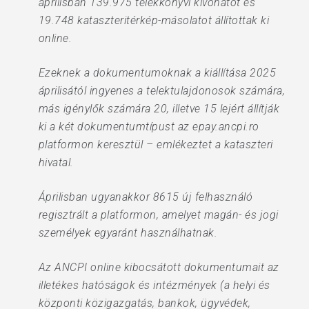
áprilisban 139.975 telekkönyvi kivonatot és
19.748 kataszteritérkép-másolatot állítottak ki
online.
Ezeknek a dokumentumoknak a kiállítása 2025
áprilisától ingyenes a telektulajdonosok számára,
más igénylők számára 20, illetve 15 lejért állítják
ki a két dokumentumtípust az epay.ancpi.ro
platformon keresztül – emlékeztet a kataszteri
hivatal.
Áprilisban ugyanakkor 8615 új felhasználó
regisztrált a platformon, amelyet magán- és jogi
személyek egyaránt használhatnak.
Az ANCPI online kibocsátott dokumentumait az
illetékes hatóságok és intézmények (a helyi és
központi közigazgatás, bankok, ügyvédek,