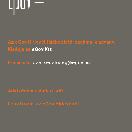
Az eGov Hírlevél tájékoztató, szakmai kiadvány.
Kiadója az
eGov Kft.
E-mail cím:
szerkesztoseg@egov.hu
Adatvédelmi tájékoztató
Leiratkozás az eGov Hírlevélről