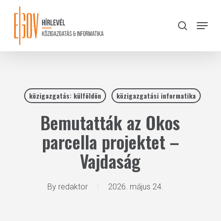
Skip
to
Menu
search
main
Close
content
Menu
közigazgatás: külföldön
közigazgatási informatika
Bemutatták az Okos
parcella projektet –
Vajdaság
By
redaktor
2026. május 24.