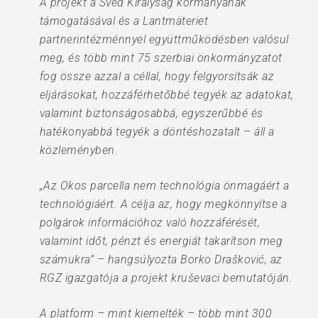
A projekt a Svéd Királyság kormányának
támogatásával és a Lantmäteriet
partnerintézménnyel együttműködésben valósul
meg, és több mint 75 szerbiai önkormányzatot
fog össze azzal a céllal, hogy felgyorsítsák az
eljárásokat, hozzáférhetőbbé tegyék az adatokat,
valamint biztonságosabbá, egyszerűbbé és
hatékonyabbá tegyék a döntéshozatalt – áll a
közleményben.
„Az Okos parcella nem technológia önmagáért a
technológiáért. A célja az, hogy megkönnyítse a
polgárok információhoz való hozzáférését,
valamint időt, pénzt és energiát takarítson meg
számukra” – hangsúlyozta Borko Drašković, az
RGZ igazgatója a projekt kruševaci bemutatóján.
A platform – mint kiemelték – több mint 300