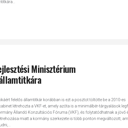
itkára...
jlesztési Minisztérium
 államtitkára
áért felelős államtitkár korábban is ezt a posztot töltötte be a 2010-es
abinet létrehozta a VKF-et, amely azóta is a minimálbér-tárgyalások leg
ormány Állandó Konzultációs Fóruma (VKF), és folytatódhatnak a jövő é
létrehozása miatt a kormány szerkezete is több ponton megváltozott, am
dni,...