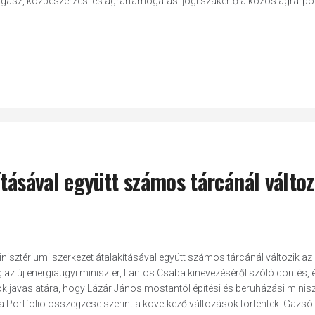
gász, közbeszerzési és agrártámogatási jogi szakértő a közös agrárpoli
tásával együtt számos tárcánál változ
inisztériumi szerkezet átalakításával együtt számos tárcánál változik az
 az új energiaügyi miniszter, Lantos Csaba kinevezéséről szóló döntés, é
ök javaslatára, hogy Lázár János mostantól építési és beruházási minisz
ál a Portfolio összegzése szerint a következő változások történtek: Gazsó