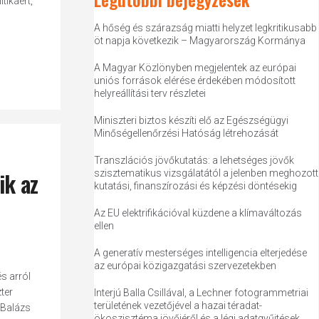
tikáért,
A hőség és szárazság miatti helyzet legkritikusabb
öt napja következik – Magyarország Kormánya
A Magyar Közlönyben megjelentek az európai
uniós források elérése érdekében módosított
helyreállítási terv részletei
Miniszteri biztos készíti elő az Egészségügyi
Minőségellenőrzési Hatóság létrehozását
Transzlációs jövőkutatás: a lehetséges jövők
ik az
szisztematikus vizsgálatától a jelenben meghozott
kutatási, finanszírozási és képzési döntésekig
Az EU elektrifikációval küzdene a klímaváltozás
ellen
A generatív mesterséges intelligencia elterjedése
az európai közigazgatási szervezetekben
s arról
ter
Interjú Balla Csillával, a Lechner fotogrammetriai
területének vezetőjével a hazai téradat-
 Balázs
ökoszisztéma jövőjéről és a légi adatgyűjtések