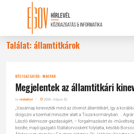
Skip
to
main
content
Találat: államtitkárok
KÖZIGAZGATÁS: MAGYAR
Megjelentek az államtitkári kine
by
redaktor
2026. május 25.
„Vasárnap kinevezték mind az ötvenöt államtitkárt, így a koráb
dolgozni a tizenhat miniszter alatt a Tisza-kormányban. ... Agr
László élelmiszer-gazdaságért, – forgalmazásért és -műveltségért
kezdte, majd igazgató főállatorvosként folytatta, később Borsod