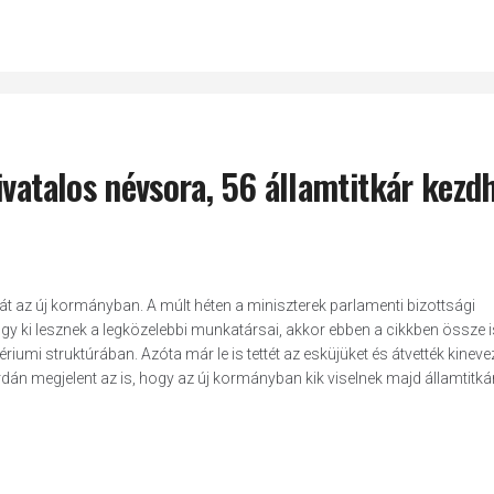
ivatalos névsora, 56 államtitkár kezdh
át az új kormányban. A múlt héten a miniszterek parlamenti bizottsági
hogy ki lesznek a legközelebbi munkatársai, akkor ebben a cikkben össze i
ériumi struktúrában. Azóta már le is tettét az esküjüket és átvették kineve
dán megjelent az is, hogy az új kormányban kik viselnek majd államtitkár