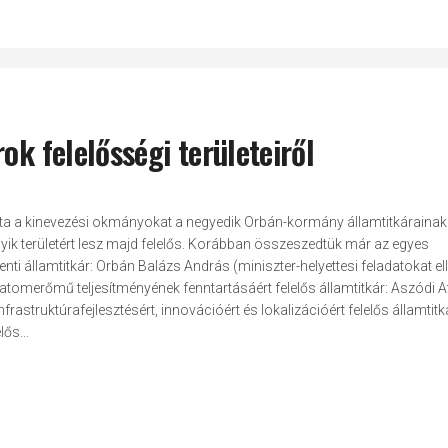
ok felelősségi területeiről
a a kinevezési okmányokat a negyedik Orbán-kormány államtitkárainak
yik területért lesz majd felelős. Korábban összeszedtük már az egyes
nti államtitkár: Orbán Balázs András (miniszter-helyettesi feladatokat el
atomerőmű teljesítményének fenntartásáért felelős államtitkár: Aszódi At
truktúrafejlesztésért, innovációért és lokalizációért felelős államtitká
ős...