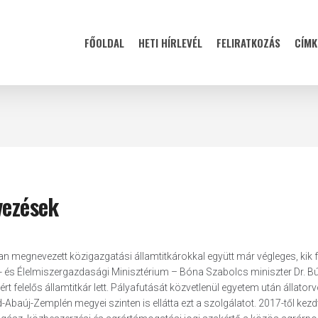
FŐOLDAL
HETI HÍRLEVÉL
FELIRATKOZÁS
CÍMK
vezések
ban megnevezett közigazgatási államtitkárokkal együtt már végleges, kik
ár- és Élelmiszergazdasági Minisztérium – Bóna Szabolcs miniszter Dr. B
 felelős államtitkár lett. Pályafutását közvetlenül egyetem után állator
-Abaúj-Zemplén megyei szinten is ellátta ezt a szolgálatot. 2017-től kezd