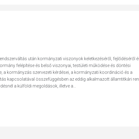
rendszerváltás után kormányzati viszonyok keletkezéséről, fejlődéséről és
 kormány felépítése és belső viszonyai, testületi működése és döntési
e, a kormányzás szervezeti kérdései, a kormányzati koordináció és a
gatás kapcsolatával összefüggésben az eddig alkalmazott államtitkári re
snél a külföldi megoldások, illetve a...