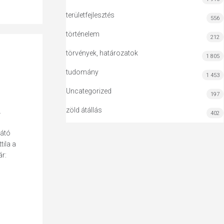
területfejlesztés
556
történelem
212
törvények, határozatok
1 805
tudomány
1 453
Uncategorized
197
zöld átállás
.
402
látó
tila a
r: