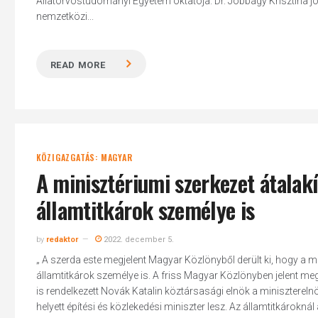
Állatorvostudományi Egyetem oktatója. Dr. Jobbágy Krisztina jo
nemzetközi...
READ MORE
KÖZIGAZGATÁS: MAGYAR
Hit enter to search or ESC to close
A minisztériumi szerkezet átalakí
államtitkárok személye is
by
redaktor
2022. december 5.
„ A szerda este megjelent Magyar Közlönyből derült ki, hogy a m
államtitkárok személye is. A friss Magyar Közlönyben jelent meg
is rendelkezett Novák Katalin köztársasági elnök a minisztereln
helyett építési és közlekedési miniszter lesz. Az államtitkárokn