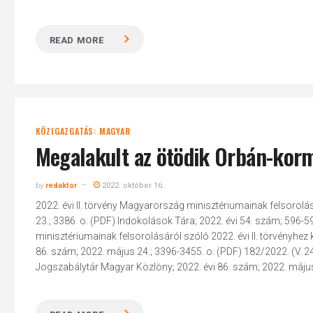
READ MORE
KÖZIGAZGATÁS: MAGYAR
Megalakult az ötödik Orbán-korm
by
redaktor
2022. október 16.
2022. évi II. törvény Magyarország minisztériumainak felsorol
23.; 3386. o. (PDF) Indokolások Tára; 2022. évi 54. szám; 596-5
minisztériumainak felsorolásáról szóló 2022. évi II. törvényh
86. szám; 2022. május 24.; 3396-3455. o. (PDF) 182/2022. (V. 2
Jogszabálytár Magyar Közlöny; 2022. évi 86. szám; 2022. május