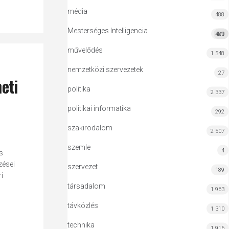
média
488
Mesterséges Intelligencia
420
MI
művelődés
1 548
nemzetközi szervezetek
27
eti
politika
2 337
politikai informatika
292
szakirodalom
2 507
szemle
4
s
zései
szervezet
189
i
társadalom
1 963
távközlés
1 310
technika
1 916