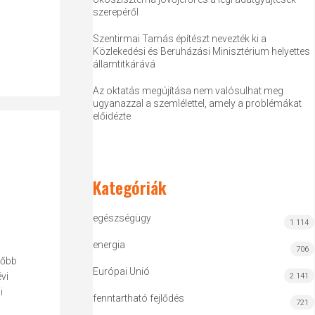
szerepéről
Szentirmai Tamás építészt nevezték ki a
Közlekedési és Beruházási Minisztérium helyettes
államtitkárává
Az oktatás megújítása nem valósulhat meg
ugyanazzal a szemlélettel, amely a problémákat
előidézte
Kategóriák
egészségügy
1 114
energia
706
főbb
Európai Unió
vi
2 141
i
fenntartható fejlődés
721