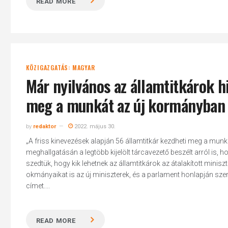
READ MORE
KÖZIGAZGATÁS: MAGYAR
Már nyilvános az államtitkárok h
meg a munkát az új kormányban
by
redaktor
2022. május 30.
„A friss kinevezések alapján 56 államtitkár kezdheti meg a munk
meghallgatásán a legtöbb kijelölt tárcavezető beszélt arról is, 
szedtük, hogy kik lehetnek az államtitkárok az átalakított miniszt
okmányaikat is az új miniszterek, és a parlament honlapján szer
címet....
READ MORE