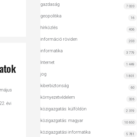
gazdaság
7 020
geopolitika
16
hírközlés
406
információ röviden
203
informatika
3 779
Internet
zatok
1 449
jog
1 801
kiberbiztonság
60
 május
környezetvédelem
326
2. évi
közigazgatás: külföldön
2 319
közigazgatás: magyar
10 650
közigazgatási informatika
5 781