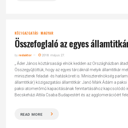
KÖZIGAZGATÁS: MAGYAR
Összefoglaló az egyes államtitkár
by
redaktor
2018. május 27.
„ Áder János köztársasági elnök kedden az Országházban átadt
Összegyűjtöttük, hogy az egyes tárcáknál melyik államtitkár mel
miniszterek feladat- és hatásköreit is. Miniszterelnökség parlame
államtitkár) közigazgatási államtitkár: Janó Márk Ádám a paksi 
paksi atomerőmű kapacitásának fenntartásához kapcsolódó infras
Becskeházi Attila Csaba Budapestért és az agglomerációért felel
READ MORE