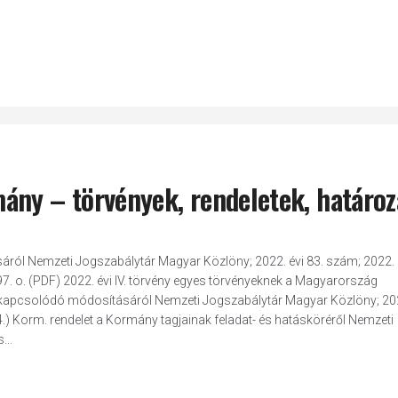
ány – törvények, rendeletek, határo
ásáról Nemzeti Jogszabálytár Magyar Közlöny; 2022. évi 83. szám; 2022.
97. o. (PDF) 2022. évi IV. törvény egyes törvényeknek a Magyarország
ez kapcsolódó módosításáról Nemzeti Jogszabálytár Magyar Közlöny; 202
4.) Korm. rendelet a Kormány tagjainak feladat- és hatásköréről Nemzeti
...