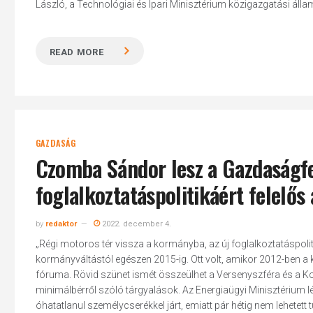
László, a Technológiai és Ipari Minisztérium közigazgatási államt
READ MORE
GAZDASÁG
Czomba Sándor lesz a Gazdaságfe
foglalkoztatáspolitikáért felelős
by
redaktor
2022. december 4.
„Régi motoros tér vissza a kormányba, az új foglalkoztatáspolitik
kormányváltástól egészen 2015-ig. Ott volt, amikor 2012-ben a k
fóruma. Rövid szünet ismét összeülhet a Versenyszféra és a K
minimálbérről szóló tárgyalások. Az Energiaügyi Minisztérium 
óhatatlanul személycserékkel járt, emiatt pár hétig nem lehetett tu