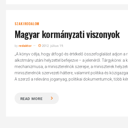
SZAKIRODALOM
Magyar kormányzati viszonyok
by
redaktor
2012. július 19.
„A könyv célja, hogy átfogó és értékelő összefoglalást adjon a 
alkotmány utáni helyzettel befejezve – a jelenéről. Tárgykörei: a
mechanizmusa, a miniszterelnök szerepe, a miniszterek helyzet
miniszterelnök szervezeti háttere, valamint politika és közigaz
A szerző a releváns joganyag, politikai dokumentumok, több kérdé
READ MORE