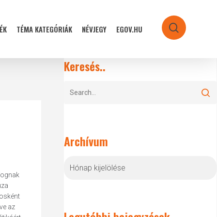
ÉK
TÉMA KATEGÓRIÁK
NÉVJEGY
EGOV.HU
search
Keresés..
Archívum
Archívum
 fognak
úza
vosként
ve az
Legutóbbi bejegyzések