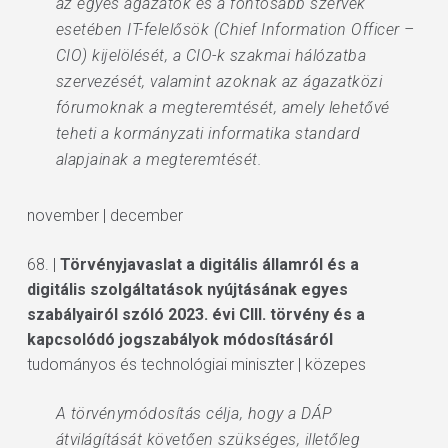
az egyes ágazatok és a fontosabb szervek
esetében IT-felelősök (Chief Information Officer –
CIO) kijelölését, a CIO-k szakmai hálózatba
szervezését, valamint azoknak az ágazatközi
fórumoknak a megteremtését, amely lehetővé
teheti a kormányzati informatika standard
alapjainak a megteremtését.
november | december
68. |
Törvényjavaslat a digitális államról és a
digitális szolgáltatások nyújtásának egyes
szabályairól szóló 2023. évi CIII. törvény és a
kapcsolódó jogszabályok módosításáról
tudományos és technológiai miniszter | közepes
A törvénymódosítás célja, hogy a DÁP
átvilágítását követően szükséges, illetőleg