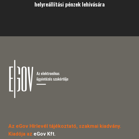
helyreállítási pénzek lehívására
Az eGov Hírlevél tájékoztató, szakmai kiadvány.
Kiadója az
eGov Kft.