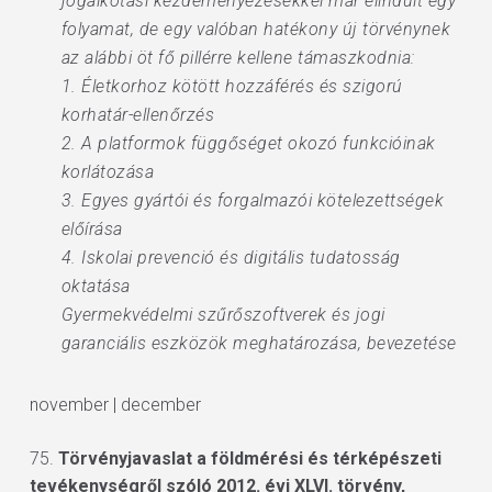
jogalkotási kezdeményezésekkel már elindult egy
folyamat, de egy valóban hatékony új törvénynek
az alábbi öt fő pillérre kellene támaszkodnia:
1. Életkorhoz kötött hozzáférés és szigorú
korhatár-ellenőrzés
2. A platformok függőséget okozó funkcióinak
korlátozása
3. Egyes gyártói és forgalmazói kötelezettségek
előírása
4. Iskolai prevenció és digitális tudatosság
oktatása
Gyermekvédelmi szűrőszoftverek és jogi
garanciális eszközök meghatározása, bevezetése
november | december
75.
Törvényjavaslat a földmérési és térképészeti
tevékenységről szóló 2012. évi XLVI. törvény,