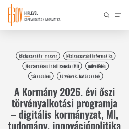
Skip
to
Menu
search
main
Close
content
Menu
közigazgatás: magyar
közigazgatási informatika
Mesterséges Intelligencia (MI)
művelődés
társadalom
törvények, határozatok
A Kormány 2026. évi őszi
törvényalkotási programja
– digitális kormányzat, MI,
tudomány, innovációpolitika