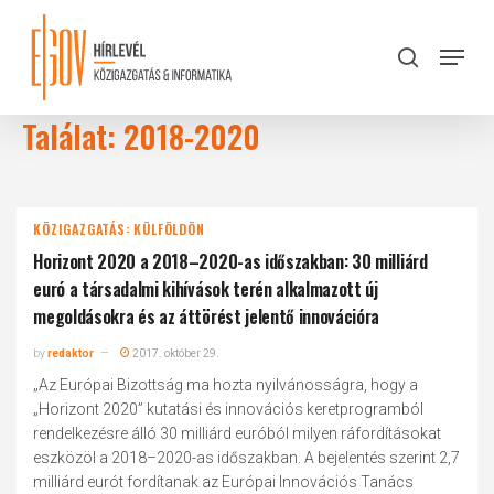
Skip
to
Menu
search
main
Close
content
Menu
Találat: 2018-2020
KÖZIGAZGATÁS: KÜLFÖLDÖN
Horizont 2020 a 2018–2020-as időszakban: 30 milliárd
euró a társadalmi kihívások terén alkalmazott új
megoldásokra és az áttörést jelentő innovációra
by
redaktor
2017. október 29.
„Az Európai Bizottság ma hozta nyilvánosságra, hogy a
„Horizont 2020” kutatási és innovációs keretprogramból
rendelkezésre álló 30 milliárd euróból milyen ráfordításokat
eszközöl a 2018–2020-as időszakban. A bejelentés szerint 2,7
milliárd eurót fordítanak az Európai Innovációs Tanács