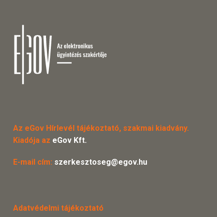
Az eGov Hírlevél tájékoztató, szakmai kiadvány.
Kiadója az
eGov Kft.
E-mail cím:
szerkesztoseg@egov.hu
Adatvédelmi tájékoztató