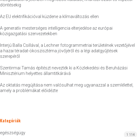
döntésekig
Az EU elektrifikációval küzdene a klímaváltozás ellen
A generatív mesterséges intelligencia elterjedése az európai
közigazgatási szervezetekben
Interjú Balla Csillával, a Lechner fotogrammetriai területének vezetőjével
a hazai téradat-ökoszisztéma jövőjéről és a légi adatgyűjtések
szerepéről
Szentirmai Tamás építészt nevezték ki a Közlekedési és Beruházási
Minisztérium helyettes államtitkárává
Az oktatás megújítása nem valósulhat meg ugyanazzal a szemlélettel,
amely a problémákat előidézte
Kategóriák
egészségügy
1 114