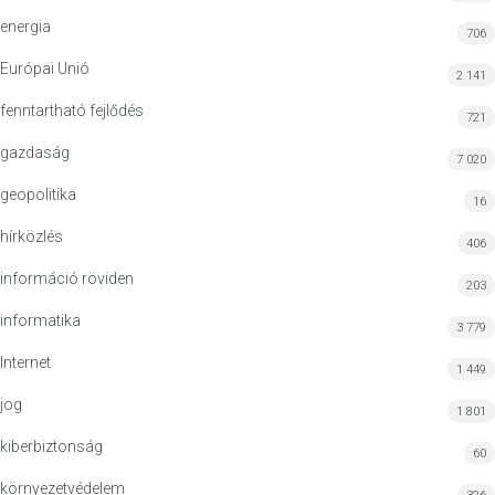
energia
706
Európai Unió
2 141
fenntartható fejlődés
721
gazdaság
7 020
geopolitika
16
hírközlés
406
információ röviden
203
informatika
3 779
Internet
1 449
jog
1 801
kiberbiztonság
60
környezetvédelem