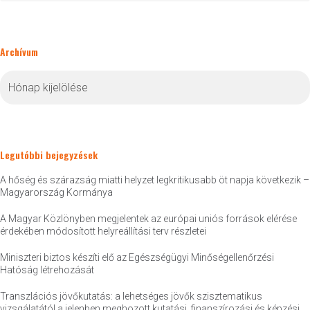
Archívum
Archívum
Legutóbbi bejegyzések
A hőség és szárazság miatti helyzet legkritikusabb öt napja következik –
Magyarország Kormánya
A Magyar Közlönyben megjelentek az európai uniós források elérése
érdekében módosított helyreállítási terv részletei
Miniszteri biztos készíti elő az Egészségügyi Minőségellenőrzési
Hatóság létrehozását
Transzlációs jövőkutatás: a lehetséges jövők szisztematikus
vizsgálatától a jelenben meghozott kutatási, finanszírozási és képzési