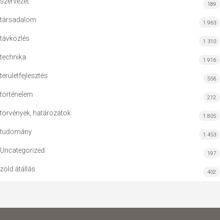
szervezet
189
társadalom
1 963
távközlés
1 310
technika
1 916
területfejlesztés
556
történelem
212
törvények, határozatok
1 805
tudomány
1 453
Uncategorized
197
zöld átállás
402