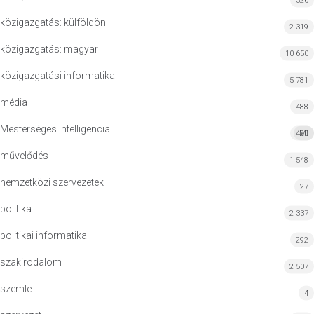
326
közigazgatás: külföldön
2 319
közigazgatás: magyar
10 650
közigazgatási informatika
5 781
média
488
Mesterséges Intelligencia
420
MI
művelődés
1 548
nemzetközi szervezetek
27
politika
2 337
politikai informatika
292
szakirodalom
2 507
szemle
4