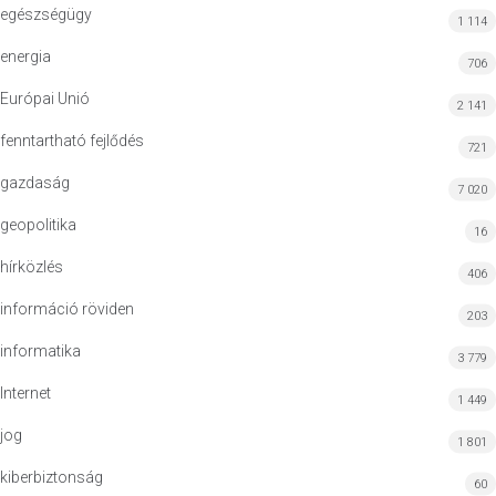
egészségügy
1 114
energia
706
Európai Unió
2 141
fenntartható fejlődés
721
gazdaság
7 020
geopolitika
16
hírközlés
406
információ röviden
203
informatika
3 779
Internet
1 449
jog
1 801
kiberbiztonság
60