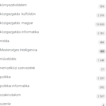
környezetvédelem
326
közigazgatás: külföldön
2 319
közigazgatás: magyar
10 650
közigazgatási informatika
5 781
média
488
Mesterséges Intelligencia
420
MI
művelődés
1 548
nemzetközi szervezetek
27
politika
2 337
politikai informatika
292
szakirodalom
2 507
szemle
4