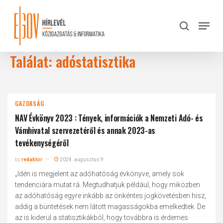
Skip
to
Menu
search
main
Close
content
Menu
Találat: adóstatisztika
GAZDASÁG
NAV Évkönyv 2023 : Tények, információk a Nemzeti Adó- és
Vámhivatal szervezetéről és annak 2023-as
tevékenységéről
by
redaktor
2024. augusztus 9.
„Idén is megjelent az adóhatóság évkönyve, amely sok
tendenciára mutat rá. Megtudhatjuk például, hogy miközben
az adóhatóság egyre inkább az önkéntes jogkövetésben hisz,
addig a büntetések nem látott magasságokba emelkedtek. De
az is kiderül a statisztikákból, hogy továbbra is érdemes