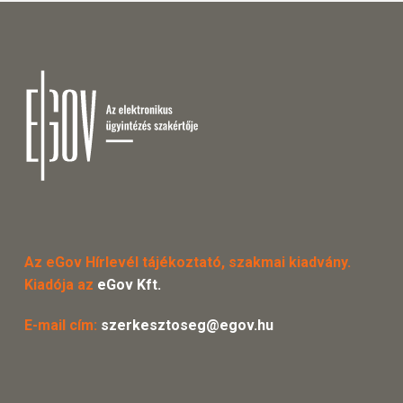
Az eGov Hírlevél tájékoztató, szakmai kiadvány.
Kiadója az
eGov Kft.
E-mail cím:
szerkesztoseg@egov.hu