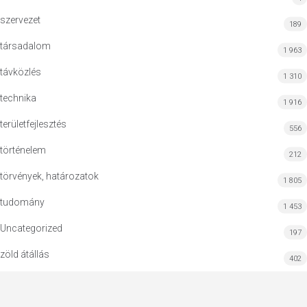
szervezet
189
társadalom
1 963
távközlés
1 310
technika
1 916
területfejlesztés
556
történelem
212
törvények, határozatok
1 805
tudomány
1 453
Uncategorized
197
zöld átállás
402