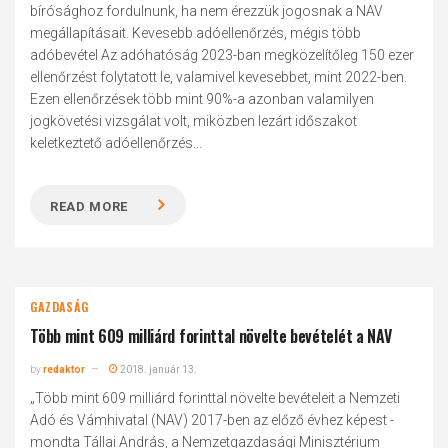
bírósághoz fordulnunk, ha nem érezzük jogosnak a NAV
megállapításait. Kevesebb adóellenőrzés, mégis több
adóbevétel Az adóhatóság 2023-ban megközelítőleg 150 ezer
ellenőrzést folytatott le, valamivel kevesebbet, mint 2022-ben.
Ezen ellenőrzések több mint 90%-a azonban valamilyen
jogkövetési vizsgálat volt, miközben lezárt időszakot
keletkeztető adóellenőrzés...
READ MORE
GAZDASÁG
Több mint 609 milliárd forinttal növelte bevételét a NAV
by
redaktor
2018. január 13.
„Több mint 609 milliárd forinttal növelte bevételeit a Nemzeti
Adó és Vámhivatal (NAV) 2017-ben az előző évhez képest -
mondta Tállai András, a Nemzetgazdasági Minisztérium