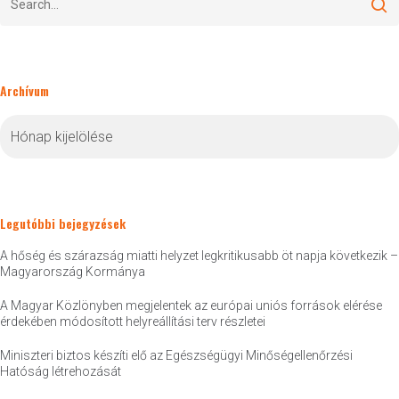
Archívum
Archívum
Legutóbbi bejegyzések
A hőség és szárazság miatti helyzet legkritikusabb öt napja következik –
Magyarország Kormánya
A Magyar Közlönyben megjelentek az európai uniós források elérése
érdekében módosított helyreállítási terv részletei
Miniszteri biztos készíti elő az Egészségügyi Minőségellenőrzési
Hatóság létrehozását