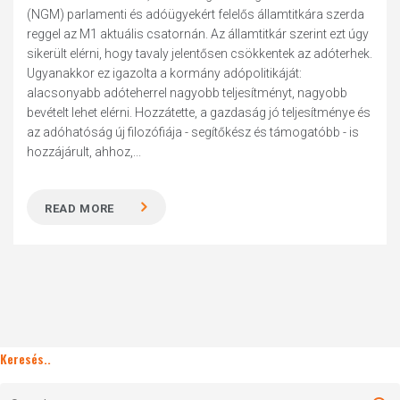
(NGM) parlamenti és adóügyekért felelős államtitkára szerda
reggel az M1 aktuális csatornán. Az államtitkár szerint ezt úgy
sikerült elérni, hogy tavaly jelentősen csökkentek az adóterhek.
Ugyanakkor ez igazolta a kormány adópolitikáját:
alacsonyabb adóteherrel nagyobb teljesítményt, nagyobb
bevételt lehet elérni. Hozzátette, a gazdaság jó teljesítménye és
az adóhatóság új filozófiája - segítőkész és támogatóbb - is
hozzájárult, ahhoz,...
READ MORE
Keresés..