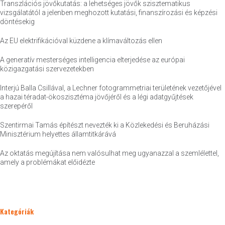
Transzlációs jövőkutatás: a lehetséges jövők szisztematikus
vizsgálatától a jelenben meghozott kutatási, finanszírozási és képzési
döntésekig
Az EU elektrifikációval küzdene a klímaváltozás ellen
A generatív mesterséges intelligencia elterjedése az európai
közigazgatási szervezetekben
Interjú Balla Csillával, a Lechner fotogrammetriai területének vezetőjével
a hazai téradat-ökoszisztéma jövőjéről és a légi adatgyűjtések
szerepéről
Szentirmai Tamás építészt nevezték ki a Közlekedési és Beruházási
Minisztérium helyettes államtitkárává
Az oktatás megújítása nem valósulhat meg ugyanazzal a szemlélettel,
amely a problémákat előidézte
Kategóriák