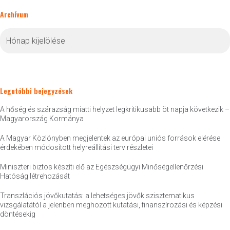
Archívum
Archívum
Legutóbbi bejegyzések
A hőség és szárazság miatti helyzet legkritikusabb öt napja következik –
Magyarország Kormánya
A Magyar Közlönyben megjelentek az európai uniós források elérése
érdekében módosított helyreállítási terv részletei
Miniszteri biztos készíti elő az Egészségügyi Minőségellenőrzési
Hatóság létrehozását
Transzlációs jövőkutatás: a lehetséges jövők szisztematikus
vizsgálatától a jelenben meghozott kutatási, finanszírozási és képzési
döntésekig