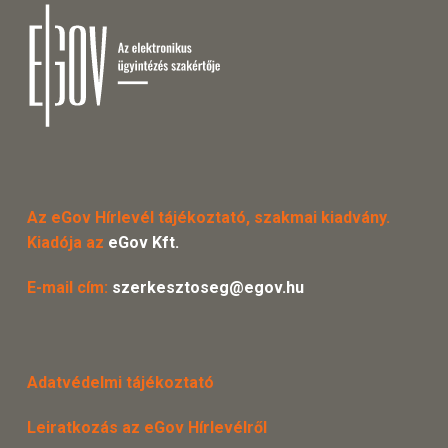
Az eGov Hírlevél tájékoztató, szakmai kiadvány.
Kiadója az
eGov Kft.
E-mail cím:
szerkesztoseg@egov.hu
Adatvédelmi tájékoztató
Leiratkozás az eGov Hírlevélről