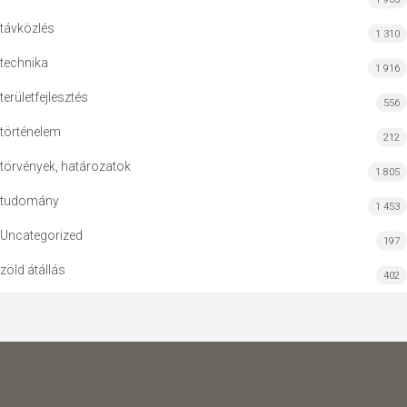
távközlés
1 310
technika
1 916
területfejlesztés
556
történelem
212
törvények, határozatok
1 805
tudomány
1 453
Uncategorized
197
zöld átállás
402