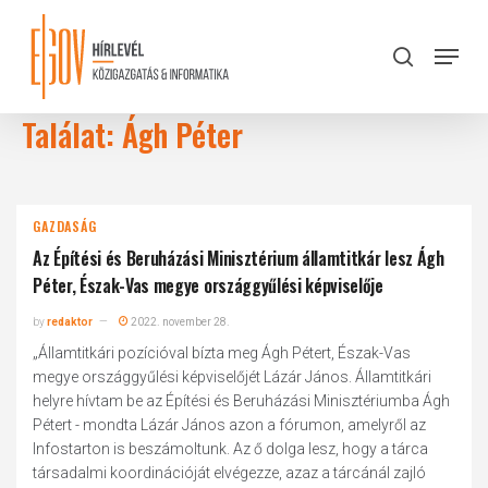
Skip
to
Menu
search
main
Close
content
Menu
Találat: Ágh Péter
GAZDASÁG
Az Építési és Beruházási Minisztérium államtitkár lesz Ágh
Péter, Észak-Vas megye országgyűlési képviselője
by
redaktor
2022. november 28.
„Államtitkári pozícióval bízta meg Ágh Pétert, Észak-Vas
megye országgyűlési képviselőjét Lázár János. Államtitkári
helyre hívtam be az Építési és Beruházási Minisztériumba Ágh
Pétert - mondta Lázár János azon a fórumon, amelyről az
Infostarton is beszámoltunk. Az ő dolga lesz, hogy a tárca
társadalmi koordinációját elvégezze, azaz a tárcánál zajló