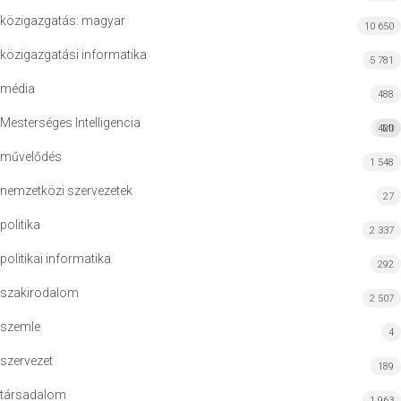
közigazgatás: magyar
10 650
közigazgatási informatika
5 781
média
488
Mesterséges Intelligencia
420
MI
művelődés
1 548
nemzetközi szervezetek
27
politika
2 337
politikai informatika
292
szakirodalom
2 507
szemle
4
szervezet
189
társadalom
1 963