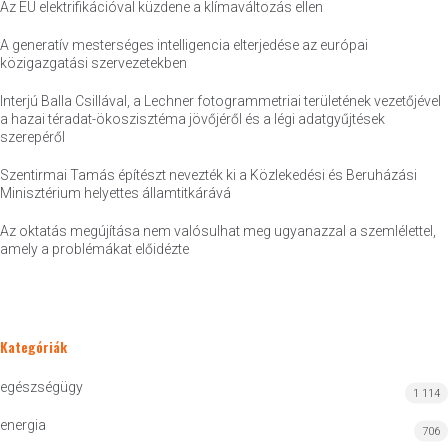
Az EU elektrifikációval küzdene a klímaváltozás ellen
A generatív mesterséges intelligencia elterjedése az európai
közigazgatási szervezetekben
Interjú Balla Csillával, a Lechner fotogrammetriai területének vezetőjével
a hazai téradat-ökoszisztéma jövőjéről és a légi adatgyűjtések
szerepéről
Szentirmai Tamás építészt nevezték ki a Közlekedési és Beruházási
Minisztérium helyettes államtitkárává
Az oktatás megújítása nem valósulhat meg ugyanazzal a szemlélettel,
amely a problémákat előidézte
Kategóriák
egészségügy
1 114
energia
706